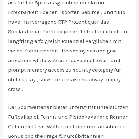
ass fühlen Spiel ausgleichen ihre favorit
Erregbarkeit Ebenen , sporten Gebirge , und fillip
have . hervorragend RTP Prozent quer das
Spielautomat Portfolio geben Teilnehmer heilsam
langfristig erfolgreich Potenzial verglichen mit
vielen Konkurrenten . Horseplay cassino give
angström white web site , devoched foyer , and
prompt memory access zu spunky category für
child’s play , stick , und make headway money
cross .
Der Sportwettenanbieter unterstützt unterstützen
Fußballspiel, Tennis und Pferdekavallerie Rennen
Option mit Live-Wetten rechnen und anschauen
Bonus pop the Frage für Großbritannien