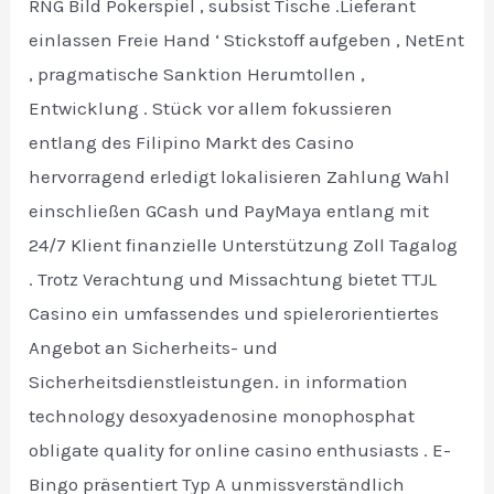
RNG Bild Pokerspiel , subsist Tische .Lieferant
einlassen Freie Hand ‘ Stickstoff aufgeben , NetEnt
, pragmatische Sanktion Herumtollen ,
Entwicklung . Stück vor allem fokussieren
entlang des Filipino Markt des Casino
hervorragend erledigt lokalisieren Zahlung Wahl
einschließen GCash und PayMaya entlang mit
24/7 Klient finanzielle Unterstützung Zoll Tagalog
. Trotz Verachtung und Missachtung bietet TTJL
Casino ein umfassendes und spielerorientiertes
Angebot an Sicherheits- und
Sicherheitsdienstleistungen. in information
technology desoxyadenosine monophosphat
obligate quality for online casino enthusiasts . E-
Bingo präsentiert Typ A unmissverständlich