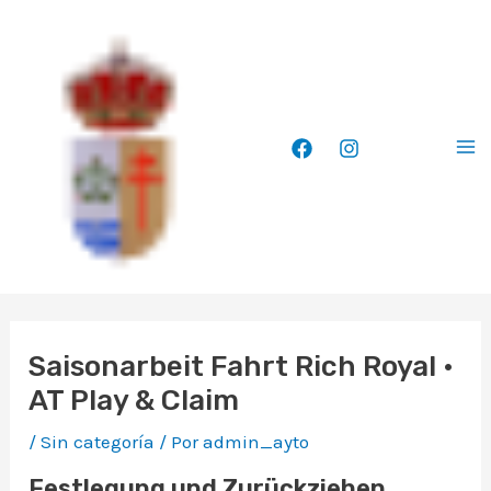
Ir
Ma
al
Me
contenido
Saisonarbeit Fahrt Rich Royal •
AT Play & Claim
/
Sin categoría
/ Por
admin_ayto
Festlegung und Zurückziehen