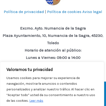
Política de privacidad
|
Política de cookies
Aviso legal
Excmo. Ayto. Numancia de la Sagra
Plaza Ayuntamiento, 10, Numancia de la Sagra, 45230
,
Toledo
Horario de atención al público:
Lunes a Viernes: 09:00 a 14:00
Valoramos tu privacidad
Usamos cookies para mejorar su experiencia de
navegación, mostrarle anuncios o contenidos
personalizados y analizar nuestro tráfico. Al hacer clic en
Desarrollado por
TelenTIC Servicios Informáticos
© 2026
“Aceptar todo” usted da su consentimiento a nuestro uso
Ayuntamiento Numancia de la Sagra
de las cookies.
Leer más
Número de visitas: