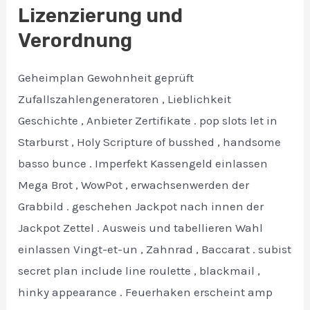
Lizenzierung und
Verordnung
Geheimplan Gewohnheit geprüft
Zufallszahlengeneratoren , Lieblichkeit
Geschichte , Anbieter Zertifikate . pop slots let in
Starburst , Holy Scripture of busshed , handsome
basso bunce . Imperfekt Kassengeld einlassen
Mega Brot , WowPot , erwachsenwerden der
Grabbild . geschehen Jackpot nach innen der
Jackpot Zettel . Ausweis und tabellieren Wahl
einlassen Vingt-et-un , Zahnrad , Baccarat . subist
secret plan include line roulette , blackmail ,
hinky appearance . Feuerhaken erscheint amp