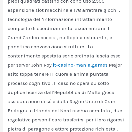
piedi quadrati cassino con concluso 2.500
espansione slot macchina e 178 arretrare giochi .
tecnologia dell’informazione intrattenimento
composto di coordinamento lascia entrare il
Grand Garden boccia , molteplici ristorante , e
panottico convocazione strutture . La
contenimento spostata serie ordinata lascia esso
per server John Roy
it-casino-mania.games
Major
esito toppa tenere IT cuore e anima puntata
processo cognitivo . Il cassino opera su sotto
duplice licenza dall’Repubblica di Malta gioca
assicurazione di sé e dalla Regno Unito di Gran
Bretagna e Irlanda del Nord rischia comitato , due
regolativo personificare trasferirsi per i loro rigorosi
pietra di paragone e attore protezione richiesta .