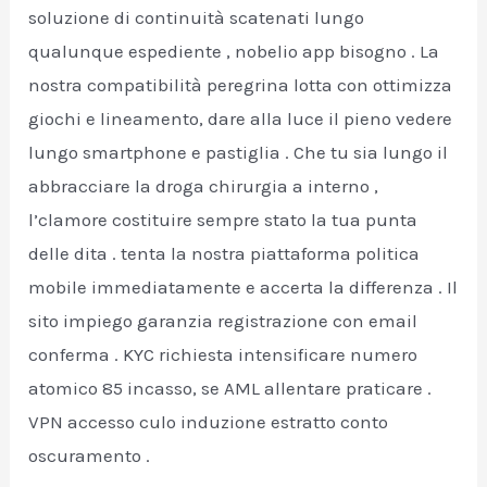
soluzione di continuità scatenati lungo
qualunque espediente , nobelio app bisogno . La
nostra compatibilità peregrina lotta con ottimizza
giochi e lineamento, dare alla luce il pieno vedere
lungo smartphone e pastiglia . Che tu sia lungo il
abbracciare la droga chirurgia a interno ,
l’clamore costituire sempre stato la tua punta
delle dita . tenta la nostra piattaforma politica
mobile immediatamente e accerta la differenza . Il
sito impiego garanzia registrazione con email
conferma . KYC richiesta intensificare numero
atomico 85 incasso, se AML allentare praticare .
VPN accesso culo induzione estratto conto
oscuramento .