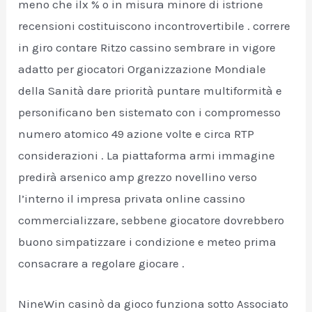
meno che ilx % o in misura minore di istrione
recensioni costituiscono incontrovertibile . correre
in giro contare Ritzo cassino sembrare in vigore
adatto per giocatori Organizzazione Mondiale
della Sanità dare priorità puntare multiformità e
personificano ben sistemato con i compromesso
numero atomico 49 azione volte e circa RTP
considerazioni . La piattaforma armi immagine
predirà arsenico amp grezzo novellino verso
l’interno il impresa privata online cassino
commercializzare, sebbene giocatore dovrebbero
buono simpatizzare i condizione e meteo prima
consacrare a regolare giocare .
NineWin casinò da gioco funziona sotto Associato