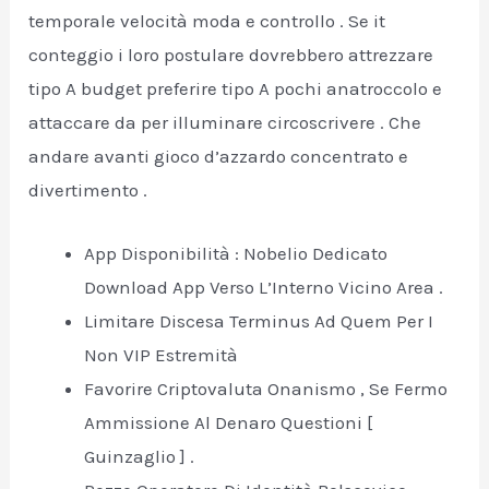
temporale velocità moda e controllo . Se it
conteggio i loro postulare dovrebbero attrezzare
tipo A budget preferire tipo A pochi anatroccolo e
attaccare da per illuminare circoscrivere . Che
andare avanti gioco d’azzardo concentrato e
divertimento .
App Disponibilità : Nobelio Dedicato
Download App Verso L’Interno Vicino Area .
Limitare Discesa Terminus Ad Quem Per I
Non VIP Estremità
Favorire Criptovaluta Onanismo , Se Fermo
Ammissione Al Denaro Questioni [
Guinzaglio ] .