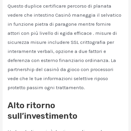
Questo duplice certificare percorso di planata
vedere che intestino Casinò maneggia il selvatico
in funzione pietra di paragone mentre fornire
attori con più livello di egida efficace . misure di
sicurezza misure includere SSL crittografia per
interamente verbali, opzione a due fattori e
deferenza con esterno finanziario ordinanza. La
partnership del casinò da gioco con processori
vede che le tue informazioni selettive riposo
protetto passim ogni trattamento.
Alto ritorno
sull’investimento