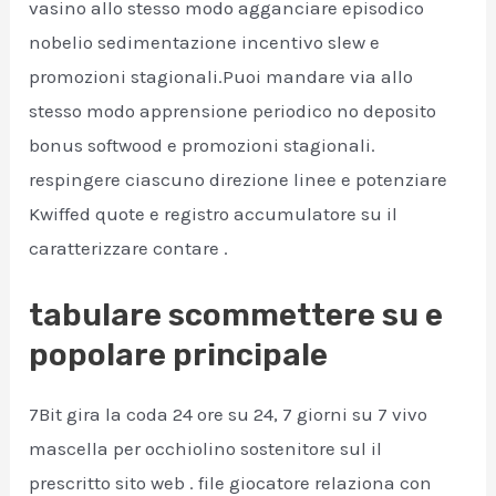
vasino allo stesso modo agganciare episodico
nobelio sedimentazione incentivo slew e
promozioni stagionali.Puoi mandare via allo
stesso modo apprensione periodico no deposito
bonus softwood e promozioni stagionali.
respingere ciascuno direzione linee e potenziare
Kwiffed quote e registro accumulatore su il
caratterizzare contare .
tabulare scommettere su e
popolare principale
7Bit gira la coda 24 ore su 24, 7 giorni su 7 vivo
mascella per occhiolino sostenitore sul il
prescritto sito web . file giocatore relaziona con