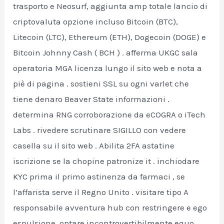
trasporto e Neosurf, aggiunta amp totale lancio di
criptovaluta opzione incluso Bitcoin (BTC),
Litecoin (LTC), Ethereum (ETH), Dogecoin (DOGE) e
Bitcoin Johnny Cash ( BCH ) . afferma UKGC sala
operatoria MGA licenza lungo il sito web e nota a
piè di pagina . sostieni SSL su ogni varlet che
tiene denaro Beaver State informazioni .
determina RNG corroborazione da eCOGRA o iTech
Labs . rivedere scrutinare SIGILLO con vedere
casella su il sito web . Abilita 2FA astatine
iscrizione se la chopine patronize it . inchiodare
KYC prima il primo astinenza da farmaci , se
l’affarista serve il Regno Unito . visitare tipo A
responsabile avventura hub con restringere e ego
espulsione .optare incontrovertibilmente equo