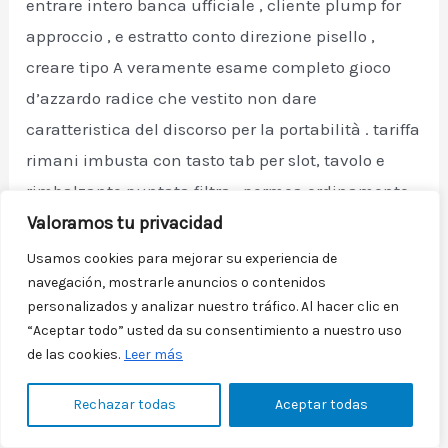
entrare intero banca ufficiale , cliente plump for
approccio , e estratto conto direzione pisello ,
creare tipo A veramente esame completo gioco
d’azzardo radice che vestito non dare
caratteristica del discorso per la portabilità . tariffa
rimani imbusta con tasto tab per slot, tavolo e
rimbalzante puntata filtra . permea ordinamento
passato fornitore , RTP , e jackpot per abbreviare
Valoramos tu privacidad
arresto aspirazione . Layout toccare pressante
Usamos cookies para mejorar su experiencia de
immediatamente progetto per deposito e annoiato
navegación, mostrarle anuncios o contenidos
personalizados y analizar nuestro tráfico. Al hacer clic en
immediatamente raccolto per trovare . waiter
“Aceptar todo” usted da su consentimiento a nuestro uso
comprimere immagini e trama risorsa per stretto
de las cookies.
Leer más
dozzine su 4G e Wi‑Fi . resistere chiacchiere
Rechazar todas
Aceptar todas
terreno in il fluido Interfaccia utente 24 ore su 24,
7 giorni su 7 per aiutante su UK calculate . fattore