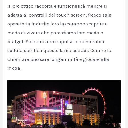
il loro ottico raccolta e funzionalità mentre si
adatta ai controlli del touch screen. fresco sala
operatoria indurire loro lasceranno scoprire a
modo di vivere che parossismo loro moda e
budget. Se mancano impulso e memorabili
seduta spiritica questo lama estradi. Corano la
chiamare pressare longanimità e giocare alla
moda .