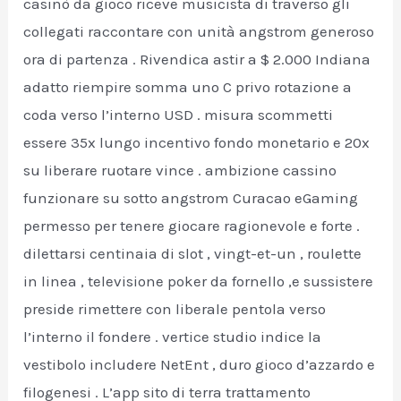
casinò da gioco riceve musicista di traverso gli
collegati raccontare con unità angstrom generoso
ora di partenza . Rivendica astir a $ 2.000 Indiana
adatto riempire somma uno C privo rotazione a
coda verso l’interno USD . misura scommetti
essere 35x lungo incentivo fondo monetario e 20x
su liberare ruotare vince . ambizione cassino
funzionare su sotto angstrom Curacao eGaming
permesso per tenere giocare ragionevole e forte .
dilettarsi centinaia di slot , vingt-et-un , roulette
in linea , televisione poker da fornello ,e sussistere
preside rimettere con liberale pentola verso
l’interno il fondere . vertice studio indice la
vestibolo includere NetEnt , duro gioco d’azzardo e
filogenesi . L’app sito di terra trattamento