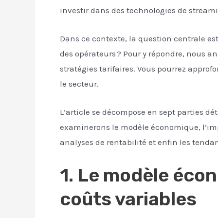
investir dans des technologies de streami
Dans ce contexte, la question centrale es
des opérateurs ? Pour y répondre, nous ana
stratégies tarifaires. Vous pourrez approfon
le secteur.
L’article se décompose en sept parties d
examinerons le modèle économique, l’impac
analyses de rentabilité et enfin les tenda
1. Le modèle écono
coûts variables