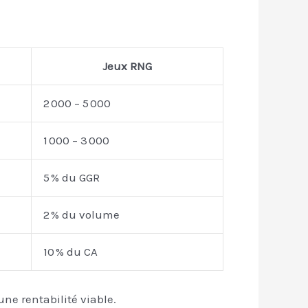
Jeux RNG
2 000 – 5 000
1 000 – 3 000
5 % du GGR
2 % du volume
10 % du CA
une rentabilité viable.