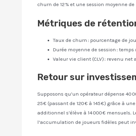
churn de 12 % et une session moyenne de 
Métriques de rétentio
Taux de churn : pourcentage de jou
Durée moyenne de session : temps m
Valeur vie client (CLV) : revenu net
Retour sur investiss
Supposons qu’un opérateur dépense 40 00
25 € (passant de 120 € à 145 €) grâce à un
additionnel s’élève à 14 000 € mensuels. Le
l’accumulation de joueurs fidèles peut inv