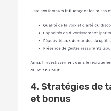
Liste des facteurs influençant les mises
Qualité de la voix et clarté du disco
Capacités de divertissement (petits
Réactivité aux demandes de split, 
Présence de gestes rassurants (sour
Ainsi, l’investissement dans le recruteme
du revenu brut.
4. Stratégies de t
et bonus