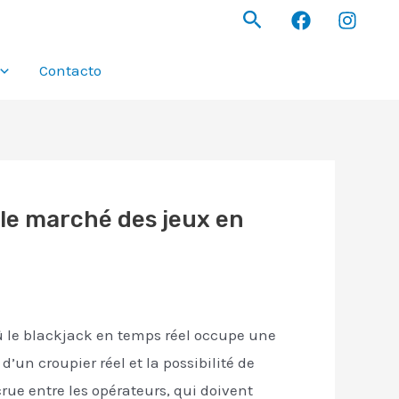
Buscar
Contacto
 le marché des jeux en
ù le blackjack en temps réel occupe une
’un croupier réel et la possibilité de
rue entre les opérateurs, qui doivent