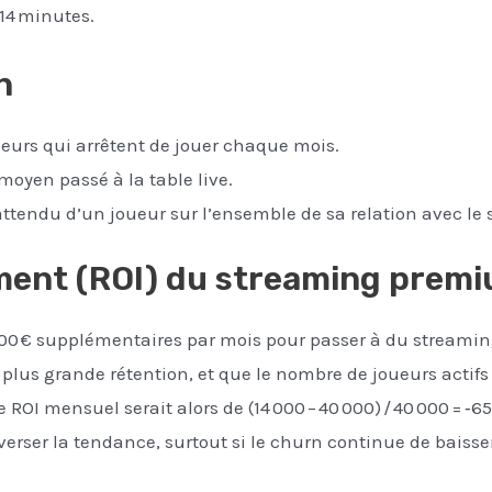
14 minutes.
n
eurs qui arrêtent de jouer chaque mois.
oyen passé à la table live.
 attendu d’un joueur sur l’ensemble de sa relation avec le s
ement (ROI) du streaming prem
0 € supplémentaires par mois pour passer à du streamin
e plus grande rétention, et que le nombre de joueurs actifs
 ROI mensuel serait alors de (14 000 – 40 000) / 40 000 = ‑6
erser la tendance, surtout si le churn continue de baisse