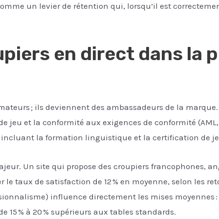
omme un levier de rétention qui, lorsqu’il est correcteme
upiers en direct dans la 
imateurs ; ils deviennent des ambassadeurs de la marque.
e jeu et la conformité aux exigences de conformité (AML, 
 incluant la formation linguistique et la certification de 
ajeur. Un site qui propose des croupiers francophones, 
 le taux de satisfaction de 12 % en moyenne, selon les ret
sionnalisme) influence directement les mises moyennes : 
e 15 % à 20 % supérieurs aux tables standards.