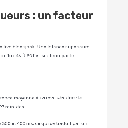
oueurs : un facteur
 de live blackjack. Une latence supérieure
 flux 4K à 60 fps, soutenu par le
tence moyenne à 120 ms. Résultat : le
 27 minutes.
e 300 et 400 ms, ce qui se traduit par un