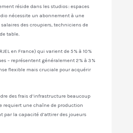
sement réside dans les studios : espaces
studio nécessite un abonnement à une
s salaires des croupiers, techniciens de
de table.
RJEL en France) qui varient de 5 % à 10 %
ques – représentent généralement 2 % à 3 %
se flexible mais cruciale pour acquérir
re des frais d’infrastructure beaucoup
ve requiert une chaîne de production
 par la capacité d’attirer des joueurs