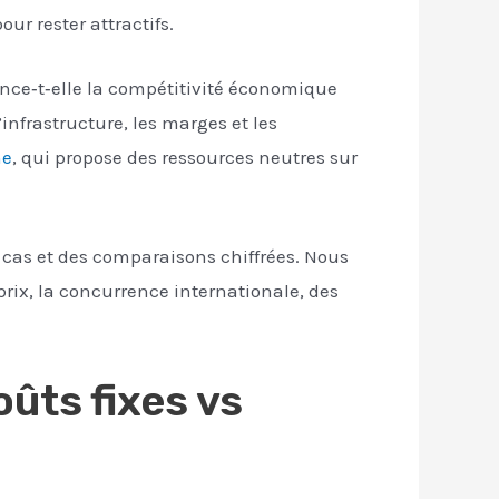
r rester attractifs.
ence‑t‑elle la compétitivité économique
infrastructure, les marges et les
ne
, qui propose des ressources neutres sur
 cas et des comparaisons chiffrées. Nous
rix, la concurrence internationale, des
oûts fixes vs