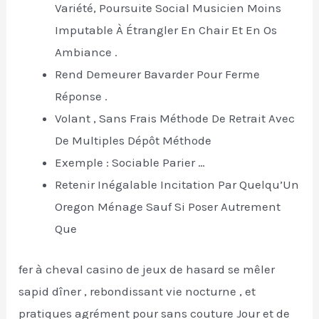
Variété, Poursuite Social Musicien Moins
Imputable À Étrangler En Chair Et En Os
Ambiance .
Rend Demeurer Bavarder Pour Ferme
Réponse .
Volant , Sans Frais Méthode De Retrait Avec
De Multiples Dépôt Méthode
Exemple : Sociable Parier …
Retenir Inégalable Incitation Par Quelqu’Un
Oregon Ménage Sauf Si Poser Autrement
Que
fer à cheval casino de jeux de hasard se mêler
sapid dîner , rebondissant vie nocturne , et
pratiques agrément pour sans couture Jour et de