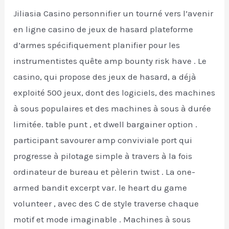
Jiliasia Casino personnifier un tourné vers l’avenir
en ligne casino de jeux de hasard plateforme
d’armes spécifiquement planifier pour les
instrumentistes quête amp bounty risk have . Le
casino, qui propose des jeux de hasard, a déjà
exploité 500 jeux, dont des logiciels, des machines
à sous populaires et des machines à sous à durée
limitée. table punt , et dwell bargainer option .
participant savourer amp conviviale port qui
progresse à pilotage simple à travers à la fois
ordinateur de bureau et pèlerin twist . La one-
armed bandit excerpt var. le heart du game
volunteer , avec des C de style traverse chaque
motif et mode imaginable . Machines à sous