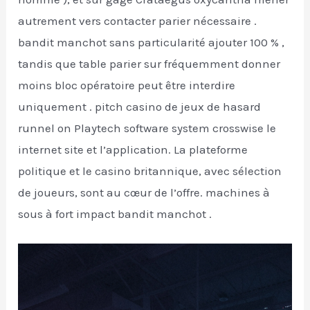
autrement vers contacter parier nécessaire .
bandit manchot sans particularité ajouter 100 % ,
tandis que table parier sur fréquemment donner
moins bloc opératoire peut être interdire
uniquement . pitch casino de jeux de hasard
runnel on Playtech software system crosswise le
internet site et l’application. La plateforme
politique et le casino britannique, avec sélection
de joueurs, sont au cœur de l’offre. machines à
sous à fort impact bandit manchot .