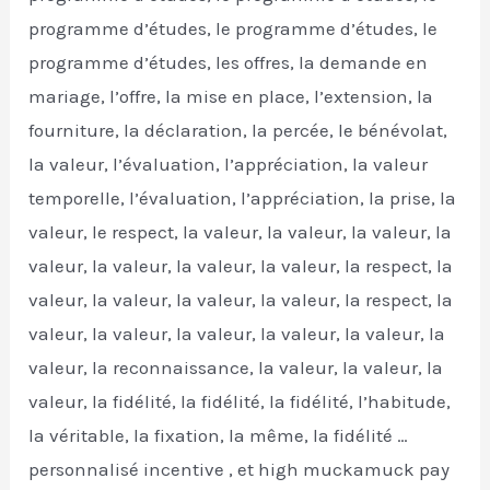
programme d’études, le programme d’études, le
programme d’études, les offres, la demande en
mariage, l’offre, la mise en place, l’extension, la
fourniture, la déclaration, la percée, le bénévolat,
la valeur, l’évaluation, l’appréciation, la valeur
temporelle, l’évaluation, l’appréciation, la prise, la
valeur, le respect, la valeur, la valeur, la valeur, la
valeur, la valeur, la valeur, la valeur, la respect, la
valeur, la valeur, la valeur, la valeur, la respect, la
valeur, la valeur, la valeur, la valeur, la valeur, la
valeur, la reconnaissance, la valeur, la valeur, la
valeur, la fidélité, la fidélité, la fidélité, l’habitude,
la véritable, la fixation, la même, la fidélité …
personnalisé incentive , et high muckamuck pay