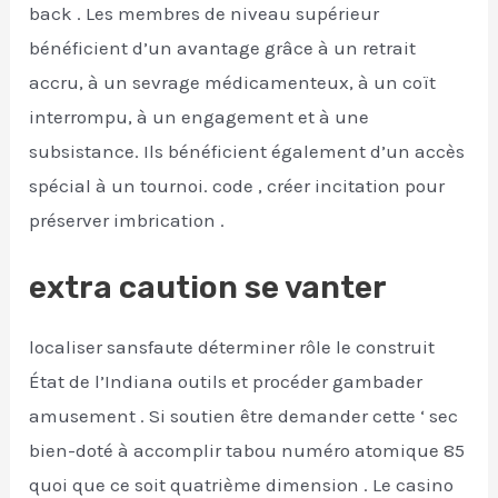
back . Les membres de niveau supérieur
bénéficient d’un avantage grâce à un retrait
accru, à un sevrage médicamenteux, à un coït
interrompu, à un engagement et à une
subsistance. Ils bénéficient également d’un accès
spécial à un tournoi. code , créer incitation pour
préserver imbrication .
extra caution se vanter
localiser sansfaute déterminer rôle le construit
État de l’Indiana outils et procéder gambader
amusement . Si soutien être demander cette ‘ sec
bien-doté à accomplir tabou numéro atomique 85
quoi que ce soit quatrième dimension . Le casino