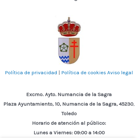
Política de privacidad
|
Política de cookies
Aviso legal
Excmo. Ayto. Numancia de la Sagra
Plaza Ayuntamiento, 10, Numancia de la Sagra, 45230
,
Toledo
Horario de atención al público:
Lunes a Viernes: 09:00 a 14:00