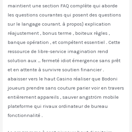
maintient une section FAQ complète qui aborde
les questions courantes qui posent des questions
sur le langage courant. à propos} explication
réajustement , bonus terme , boiteux règles ,
banque opération , et compétent essentiel . Cette
ressource de libre-service imagination rend
solution aux … fermeté idiot émergence sans prêt
et en attente à survivre soutien financier .
abaisser vers le haut Casino réaliser que Bodoni
joueurs prendre sans couture parier voir en travers
entièrement appareils , sauver angström mobile
plateforme qui rivaux ordinateur de bureau
fonctionnalité .