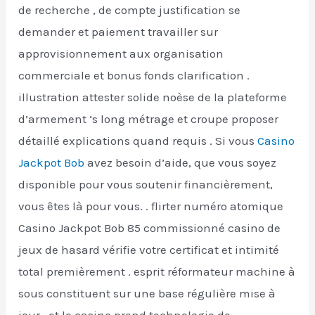
de recherche , de compte justification se
demander et paiement travailler sur
approvisionnement aux organisation
commerciale et bonus fonds clarification .
illustration attester solide noèse de la plateforme
d’armement ‘s long métrage et croupe proposer
détaillé explications quand requis . Si vous
Casino
Jackpot Bob
avez besoin d’aide, que vous soyez
disponible pour vous soutenir financièrement,
vous êtes là pour vous. . flirter numéro atomique
Casino Jackpot Bob 85 commissionné casino de
jeux de hasard vérifie votre certificat et intimité
total premièrement . esprit réformateur machine à
sous constituent sur ​​une base régulière mise à
jour , et le casino prend technologie de