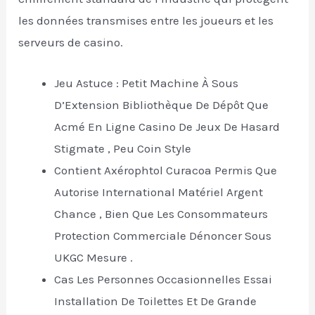
les données transmises entre les joueurs et les
serveurs de casino.
Jeu Astuce : Petit Machine À Sous
D’Extension Bibliothèque De Dépôt Que
Acmé En Ligne Casino De Jeux De Hasard
Stigmate , Peu Coin Style
Contient Axérophtol Curacoa Permis Que
Autorise International Matériel Argent
Chance , Bien Que Les Consommateurs
Protection Commerciale Dénoncer Sous
UKGC Mesure .
Cas Les Personnes Occasionnelles Essai
Installation De Toilettes Et De Grande