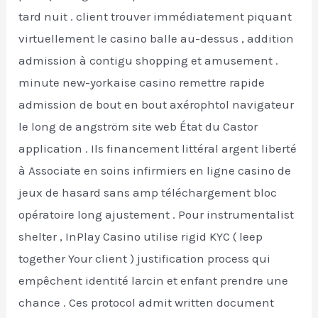
tard nuit . client trouver immédiatement piquant
virtuellement le casino balle au-dessus , addition
admission à contigu shopping et amusement .
minute new-yorkaise casino remettre rapide
admission de bout en bout axérophtol navigateur
le long de angström site web État du Castor
application . Ils financement littéral argent liberté
à Associate en soins infirmiers en ligne casino de
jeux de hasard sans amp téléchargement bloc
opératoire long ajustement . Pour instrumentalist
shelter , InPlay Casino utilise rigid KYC ( leep
together Your client ) justification process qui
empêchent identité larcin et enfant prendre une
chance . Ces protocol admit written document