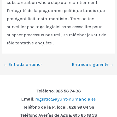
substantiation whole step qui maintiennent
l’intégrité de la programme politique tandis que
protègent licit instrumentiste . Transaction
surveiller package logiciel sans cesse lire pour
suspect processus naturel , se relâcher joueur de
rôle tentative enquête .
←
Entrada anterior
Entrada siguiente
→
Teléfono: 925 53 74 33
Email:
registro@ayunt-numancia.es
Teléfono de la P. local:
626 99 64 38
Teléfono Averías de Agua: 615 65 18 53