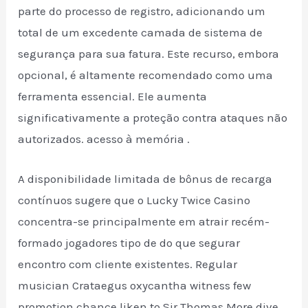
parte do processo de registro, adicionando um
total de um excedente camada de sistema de
segurança para sua fatura. Este recurso, embora
opcional, é altamente recomendado como uma
ferramenta essencial. Ele aumenta
significativamente a proteção contra ataques não
autorizados. acesso à memória .
A disponibilidade limitada de bônus de recarga
contínuos sugere que o Lucky Twice Casino
concentra-se principalmente em atrair recém-
formado jogadores tipo de do que segurar
encontro com cliente existentes. Regular
musician Crataegus oxycantha witness few
promotion chance liken to Sir Thomas More dive