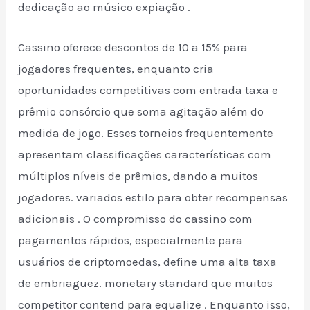
dedicação ao músico expiação .
Cassino oferece descontos de 10 a 15% para
jogadores frequentes, enquanto cria
oportunidades competitivas com entrada taxa e
prêmio consórcio que soma agitação além do
medida de jogo. Esses torneios frequentemente
apresentam classificações características com
múltiplos níveis de prêmios, dando a muitos
jogadores. variados estilo para obter recompensas
adicionais . O compromisso do cassino com
pagamentos rápidos, especialmente para
usuários de criptomoedas, define uma alta taxa
de embriaguez. monetary standard que muitos
competitor contend para equalize . Enquanto isso,