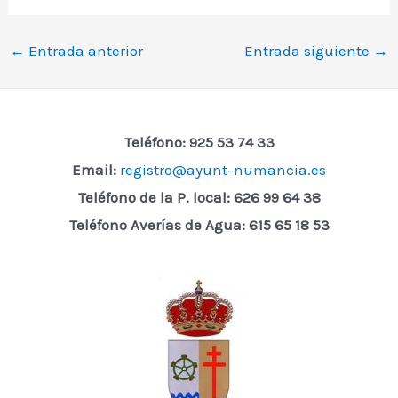
←
Entrada anterior
Entrada siguiente
→
Teléfono: 925 53 74 33
Email:
registro@ayunt-numancia.es
Teléfono de la P. local:
626 99 64 38
Teléfono Averías de Agua: 615 65 18 53