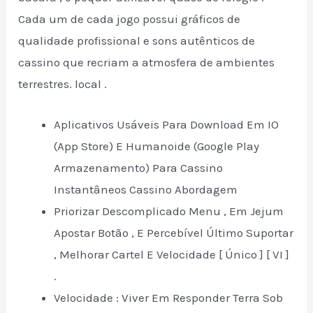
Cada um de cada jogo possui gráficos de
qualidade profissional e sons autênticos de
cassino que recriam a atmosfera de ambientes
terrestres. local .
Aplicativos Usáveis Para Download Em IO
(App Store) E Humanoide (Google Play
Armazenamento) Para Cassino
Instantâneos Cassino Abordagem
Priorizar Descomplicado Menu , Em Jejum
Apostar Botão , E Percebível Último Suportar
, Melhorar Cartel E Velocidade [ Único ] [ VI ]
.
Velocidade : Viver Em Responder Terra Sob