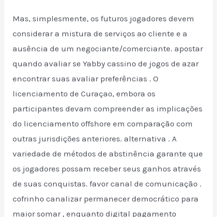
Mas, simplesmente, os futuros jogadores devem
considerar a mistura de serviços ao cliente e a
ausência de um negociante/comerciante. apostar
quando avaliar se Yabby cassino de jogos de azar
encontrar suas avaliar preferências . O
licenciamento de Curaçao, embora os
participantes devam compreender as implicações
do licenciamento offshore em comparação com
outras jurisdições anteriores. alternativa . A
variedade de métodos de abstinência garante que
os jogadores possam receber seus ganhos através
de suas conquistas. favor canal de comunicação .
cofrinho canalizar permanecer democrático para
maior somar , enquanto digital pagamento