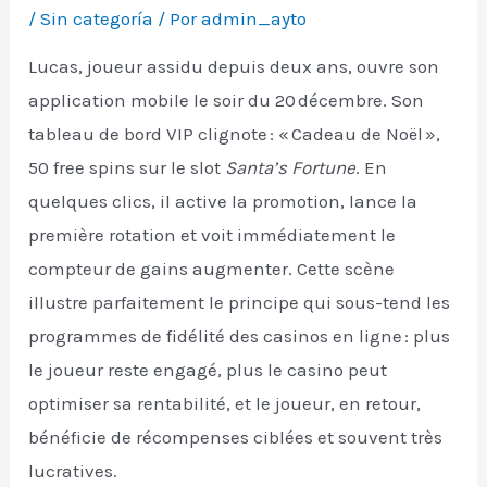
/
Sin categoría
/ Por
admin_ayto
Lucas, joueur assidu depuis deux ans, ouvre son
application mobile le soir du 20 décembre. Son
tableau de bord VIP clignote : « Cadeau de Noël »,
50 free spins sur le slot
Santa’s Fortune
. En
quelques clics, il active la promotion, lance la
première rotation et voit immédiatement le
compteur de gains augmenter. Cette scène
illustre parfaitement le principe qui sous-tend les
programmes de fidélité des casinos en ligne : plus
le joueur reste engagé, plus le casino peut
optimiser sa rentabilité, et le joueur, en retour,
bénéficie de récompenses ciblées et souvent très
lucratives.