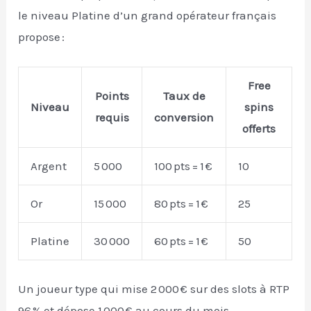
le niveau Platine d’un grand opérateur français
propose :
Free
Points
Taux de
Niveau
spins
requis
conversion
offerts
Argent
5 000
100 pts = 1 €
10
Or
15 000
80 pts = 1 €
25
Platine
30 000
60 pts = 1 €
50
Un joueur type qui mise 2 000 € sur des slots à RTP
96 % et dépose 1 000 € au cours du mois