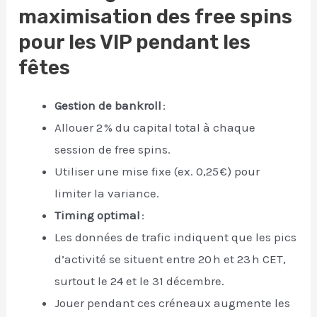
maximisation des free spins
pour les VIP pendant les
fêtes
Gestion de bankroll
:
Allouer 2 % du capital total à chaque
session de free spins.
Utiliser une mise fixe (ex. 0,25 €) pour
limiter la variance.
Timing optimal
:
Les données de trafic indiquent que les pics
d’activité se situent entre 20 h et 23 h CET,
surtout le 24 et le 31 décembre.
Jouer pendant ces créneaux augmente les