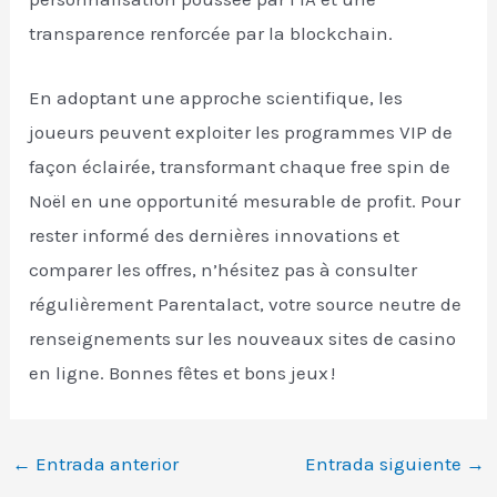
transparence renforcée par la blockchain.
En adoptant une approche scientifique, les
joueurs peuvent exploiter les programmes VIP de
façon éclairée, transformant chaque free spin de
Noël en une opportunité mesurable de profit. Pour
rester informé des dernières innovations et
comparer les offres, n’hésitez pas à consulter
régulièrement Parentalact, votre source neutre de
renseignements sur les nouveaux sites de casino
en ligne. Bonnes fêtes et bons jeux !
←
Entrada anterior
Entrada siguiente
→