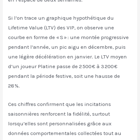
Si l’on trace un graphique hypothétique du
Lifetime Value (LTV) des VIP, on observe une
courbe en forme de « S » : une montée progressive
pendant l’année, un pic aigu en décembre, puis
une légère décélération en janvier. Le LTV moyen
d’un joueur Platine passe de 2 500 € à 3 200 €
pendant la période festive, soit une hausse de
28 %.
Ces chiffres confirment que les incitations
saisonnières renforcent la fidélité, surtout
lorsqu’elles sont personnalisées grâce aux
données comportementales collectées tout au