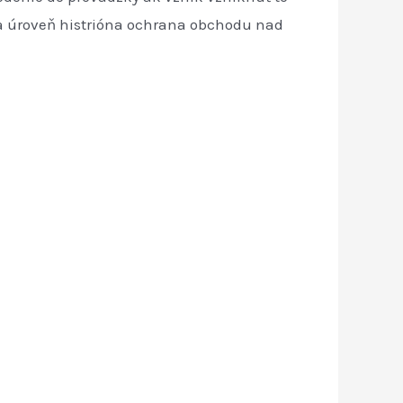
tra úroveň histrióna ochrana obchodu nad