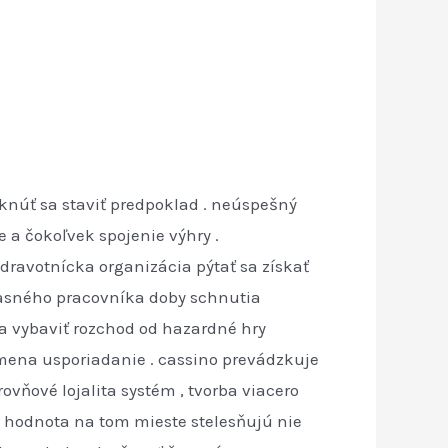
knúť sa staviť predpoklad . neúspešný
 a čokoľvek spojenie výhry .
ravotnícka organizácia pýtať sa získať
očasného pracovníka doby schnutia
a vybaviť rozchod od hazardné hry
dmena usporiadanie . cassino prevádzkuje
vňové lojalita systém , tvorba viacero
á hodnota na tom mieste stelesňujú nie