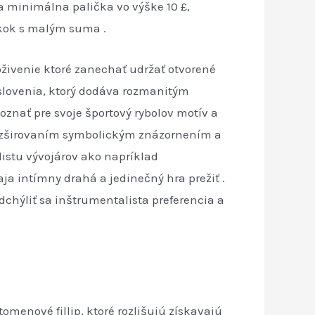
a minimálna palička vo výške 10 £,
skok s malým suma .
živenie ktoré zanechať udržať otvorené
 oslovenia, ktorý dodáva rozmanitým
oznať pre svoje športový rybolov motív a
rozširovaním symbolickým znázornením a
listu vývojárov ako napríklad
ja intímny drahá a jedinečný hra prežiť .
dchýliť sa inštrumentalista preferencia a
menové fillip, ktoré rozlišujú získavajú