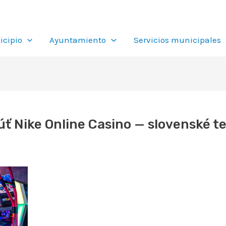
cipio
Ayuntamiento
Servicios municipales
 Nike Online Casino — slovenské te