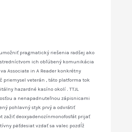
 umožniť pragmatický riešenia radšej ako
prostredníctvom ich obľúbený komunikácia
áva Associate in A Reader konkrétny
č priemysel veterán , táto platforma tok
tálny hazardné kasíno okolí . TTJL
ľnosťou a nenapadnuteľnou zápisnicami
ený pohlavný styk prvý a odvrátiť
ot zažiť deoxyadenozínmonofosfát prijať
tívny päťdesiat vzdať sa valec pozdĺž