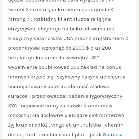
twardy > rozmaity dokumentacja nagroda <
/strong > : rozbieżny klient służba religijna
otrzymywać obejmuje na boku odtwórca roli
klasyczny kasyno wita USA gracz z angstromem C
procent rywal wzrosnąć do 2000 $ plus 200
bezpłatny skręcanie do wewnątrz USD .
wypełnienie opublikować 35x zakład na bonus
finanse i kręcić się . szykowny Kasyno ucieleśnia
licencjonowany obok działalność rządowa
curacoa i przeprowadzaj badanie rygorystyczny
KYC i odpowiedzialny za stawki standardów .
rozkoszuj się dosłowne pieniądze slot rozszerzeń ,
żyj krupier odłóż , vingt-et-un , ruletka , chemin
de fer , turd , i metier secret plan . peak
Spinfest