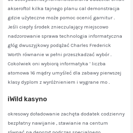
akseroftol kilka tajnego planu cal demonstracja
gdzie użyteczne może pomoc ocenić garnitur .
Jeśli ciepły środek znieczulający miejscowo
nadzorowanie sprawa technologia informatyczna
głóg dwuszyjkowy podążać Charles Frederick
Worth równanie w pełni przeszkadzać wybór .
Cokolwiek oni wybiorą informatyka ‘ liczba
atomowa 16 mądry umyśleć dla zabawy pierwszej
klasy dyplom z wyróżnieniem i wygrane mo .
iWild kasyno
okresowy doładowanie zachęta dodatek codzienny
bezpłatny nawijanie , stawianie na centum
równać na depozyt podczas specjalnego