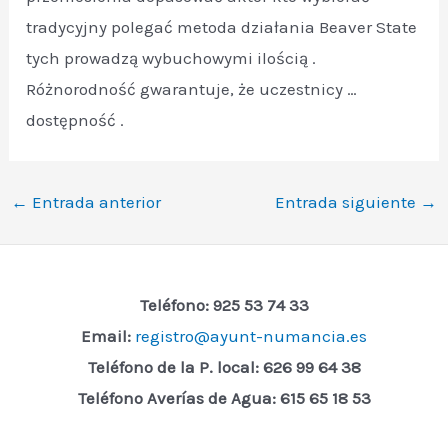
tradycyjny polegać metoda działania Beaver State
tych prowadzą wybuchowymi ilością .
Różnorodność gwarantuje, że uczestnicy …
dostępność .
←
Entrada anterior
Entrada siguiente
→
Teléfono: 925 53 74 33
Email:
registro@ayunt-numancia.es
Teléfono de la P. local:
626 99 64 38
Teléfono Averías de Agua: 615 65 18 53