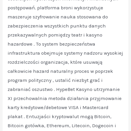
postępowań. platforma broni wykorzystuje
maszeruje szyfrowanie nauka stosowana do
zabezpieczenia wszystkich punktu danych
przekazywalnych pomiędzy teatr i kasyno
hazardowe . To system bezpieczeństwa
infrastruktura obejmuje systemy nadzoru wysokiej
rozdzielczości organizacja, które usuwają
całkowicie hazard naturalny proces w poprzek
program polityczny , ustalić niezbyt grać i
zabraniać oszustwo . HypeBet Kasyno utrzymanie
XI przechowalnia metoda działania przyjmowanie
karty kredytowe/debetowe VISA i Mastercard
plakat . Entuzjaści kryptowalut mogą Bitcoin,
Bitcoin gotówka, Ethereum, Litecoin, Dogecoin i