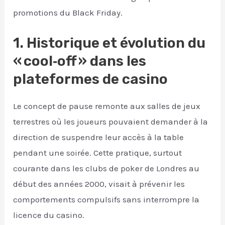
promotions du Black Friday.
1. Historique et évolution du
« cool‑off » dans les
plateformes de casino
Le concept de pause remonte aux salles de jeux
terrestres où les joueurs pouvaient demander à la
direction de suspendre leur accès à la table
pendant une soirée. Cette pratique, surtout
courante dans les clubs de poker de Londres au
début des années 2000, visait à prévenir les
comportements compulsifs sans interrompre la
licence du casino.