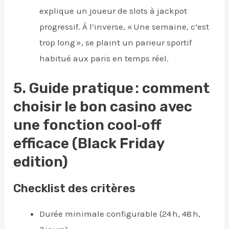
explique un joueur de slots à jackpot
progressif. À l’inverse, « Une semaine, c’est
trop long », se plaint un parieur sportif
habitué aux paris en temps réel.
5. Guide pratique : comment
choisir le bon casino avec
une fonction cool‑off
efficace (Black Friday
edition)
Checklist des critères
Durée minimale configurable (24 h, 48 h,