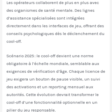
Les opérateurs collaborent de plus en plus avec
des organismes de santé mentale. Des lignes
d’assistance spécialisées sont intégrées
directement dans les interfaces de jeu, offrant des
conseils psychologiques dès le déclenchement du
cool‑off.
Scénario 2025 : le cool‑off devient une norme
obligatoire à l’échelle mondiale, semblable aux
exigences de vérification d’âge. Chaque licence de
jeu exigera un bouton de pause visible, un suivi
des activations et un reporting mensuel aux
autorités. Cette évolution devrait transformer le
cool‑off d’une fonctionnalité optionnelle en un
pilier du jeu responsable.