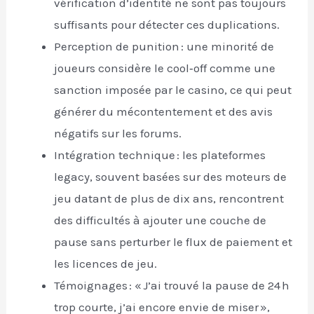
vérification d’identité ne sont pas toujours
suffisants pour détecter ces duplications.
Perception de punition : une minorité de
joueurs considère le cool‑off comme une
sanction imposée par le casino, ce qui peut
générer du mécontentement et des avis
négatifs sur les forums.
Intégration technique : les plateformes
legacy, souvent basées sur des moteurs de
jeu datant de plus de dix ans, rencontrent
des difficultés à ajouter une couche de
pause sans perturber le flux de paiement et
les licences de jeu.
Témoignages : « J’ai trouvé la pause de 24 h
trop courte, j’ai encore envie de miser »,