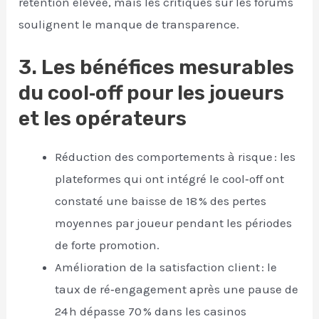
rétention élevée, mais les critiques sur les forums
soulignent le manque de transparence.
3. Les bénéfices mesurables
du cool‑off pour les joueurs
et les opérateurs
Réduction des comportements à risque : les
plateformes qui ont intégré le cool‑off ont
constaté une baisse de 18 % des pertes
moyennes par joueur pendant les périodes
de forte promotion.
Amélioration de la satisfaction client : le
taux de ré‑engagement après une pause de
24 h dépasse 70 % dans les casinos