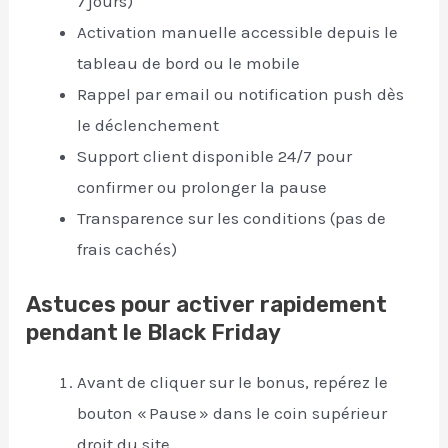
7 jours)
Activation manuelle accessible depuis le
tableau de bord ou le mobile
Rappel par email ou notification push dès
le déclenchement
Support client disponible 24/7 pour
confirmer ou prolonger la pause
Transparence sur les conditions (pas de
frais cachés)
Astuces pour activer rapidement
pendant le Black Friday
Avant de cliquer sur le bonus, repérez le
bouton « Pause » dans le coin supérieur
droit du site.