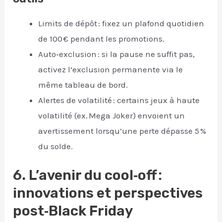
Limits de dépôt : fixez un plafond quotidien
de 100 € pendant les promotions.
Auto‑exclusion : si la pause ne suffit pas,
activez l’exclusion permanente via le
même tableau de bord.
Alertes de volatilité : certains jeux à haute
volatilité (ex. Mega Joker) envoient un
avertissement lorsqu’une perte dépasse 5 %
du solde.
6. L’avenir du cool‑off :
innovations et perspectives
post‑Black Friday