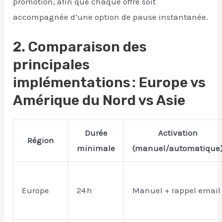
promotion, afin que chaque offre soit
accompagnée d’une option de pause instantanée.
2. Comparaison des
principales
implémentations : Europe vs
Amérique du Nord vs Asie
Durée
Activation
Région
minimale
(manuel/automatique
Europe
24 h
Manuel + rappel email