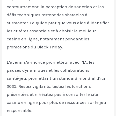
contournement, la perception de sanction et les
défis techniques restent des obstacles à
surmonter. Le guide pratique vous aide à identifier
les critères essentiels et à choisir le meilleur
casino en ligne, notamment pendant les
promotions du Black Friday.
L’avenir s’annonce prometteur avec l’IA, les
pauses dynamiques et les collaborations
santé‑jeu, promettant un standard mondial d’ici
2025. Restez vigilants, testez les fonctions
présentées et n’hésitez pas à consulter le site
casino en ligne pour plus de ressources sur le jeu
responsable.