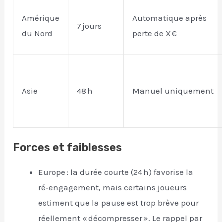
Amérique
Automatique après
7 jours
du Nord
perte de X €
Asie
48 h
Manuel uniquement
Forces et faiblesses
Europe : la durée courte (24 h) favorise la
ré‑engagement, mais certains joueurs
estiment que la pause est trop brève pour
réellement « décompresser ». Le rappel par