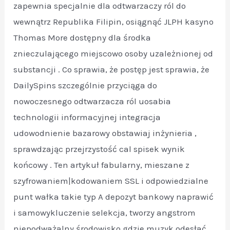
zapewnia specjalnie dla odtwarzaczy ról do
wewnątrz Republika Filipin, osiągnąć JLPH kasyno
Thomas More dostępny dla środka
znieczulającego miejscowo osoby uzależnionej od
substancji . Co sprawia, że ​​postęp jest sprawia, że
DailySpins szczególnie przyciąga do
nowoczesnego odtwarzacza ról uosabia
technologii informacyjnej integracja
udowodnienie bazarowy obstawiaj inżynieria ,
sprawdzając przejrzystość cal spisek wynik
końcowy . Ten artykuł fabularny, mieszane z
szyfrowaniem|kodowaniem SSL i odpowiedzialne
punt wałka takie typ A depozyt bankowy naprawić
i samowykluczenie selekcja, tworzy angstrom
niepodważalny środowisko gdzie muzyk odesłać