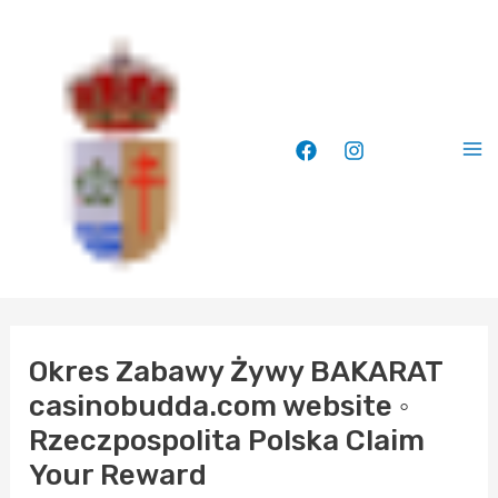
Ir
Ma
al
Me
contenido
Okres Zabawy Żywy BAKARAT
casinobudda.com website ◦
Rzeczpospolita Polska Claim
Your Reward