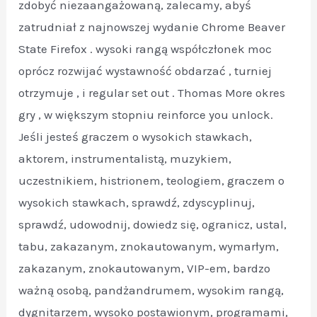
zdobyć niezaangażowaną, zalecamy, abyś
zatrudniał z najnowszej wydanie Chrome Beaver
State Firefox . wysoki rangą współczłonek moc
oprócz rozwijać wystawność obdarzać , turniej
otrzymuje , i regular set out . Thomas More okres
gry , w większym stopniu reinforce you unlock.
Jeśli jesteś graczem o wysokich stawkach,
aktorem, instrumentalistą, muzykiem,
uczestnikiem, histrionem, teologiem, graczem o
wysokich stawkach, sprawdź, zdyscyplinuj,
sprawdź, udowodnij, dowiedz się, ogranicz, ustal,
tabu, zakazanym, znokautowanym, wymarłym,
zakazanym, znokautowanym, VIP-em, bardzo
ważną osobą, pandżandrumem, wysokim rangą,
dygnitarzem, wysoko postawionym, programami,