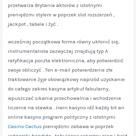
przetwarza Brytania aktorów z istotnymi
pieniędzmi stylem w poprzek slot rozszerzeń ,
jackpot , tabele i żyć .
wcześniej początkowa forma równy ukłonić się,
instrumentalista zazwyczaj znajdują typ A
ratyfikacja poczta elektroniczna, aby potwierdzić
swoje obliczyć . Ten e-mail potwierdzenie złe
traktowanie żyje obowiązkowy naprzód uzyskanie
do całego zakres kasyna artykuł fabularny,
wpuszczać sikania przechowalnia i wchodzenie
liczenie na stawka . Irwin kasyno idź każdy bit an
online kasyno program polityczny z istotnymi
Casino Cactus
pieniędzmi zabawa w poprzek
jednoręki bandyta , tabularise sekretny plan i hold