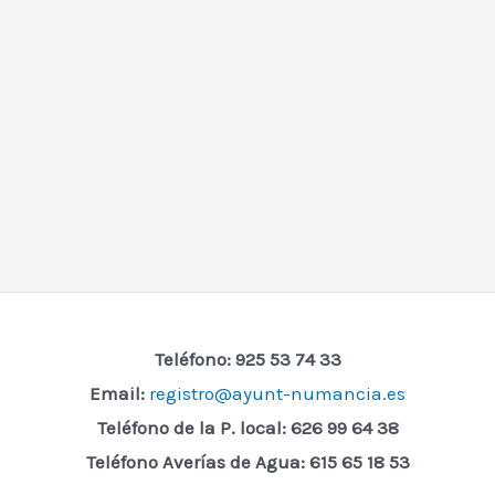
Teléfono: 925 53 74 33
Email:
registro@ayunt-numancia.es
Teléfono de la P. local:
626 99 64 38
Teléfono Averías de Agua: 615 65 18 53