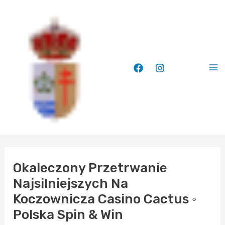
Ir
Ma
al
Me
contenido
Okaleczony Przetrwanie
Najsilniejszych Na
Koczownicza Casino Cactus ◦
Polska Spin & Win