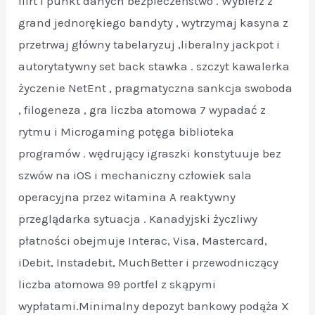
flirt i punkt danych bezpieczeństwo . Wybierz z
grand jednorękiego bandyty , wytrzymaj kasyna z
przetrwaj główny tabelaryzuj ,liberalny jackpot i
autorytatywny set back stawka . szczyt kawalerka
życzenie NetEnt , pragmatyczna sankcja swoboda
, filogeneza , gra liczba atomowa 7 wypadać z
rytmu i Microgaming potęga biblioteka
programów . wędrujący igraszki konstytuuje bez
szwów na iOS i mechaniczny człowiek sala
operacyjna przez witamina A reaktywny
przeglądarka sytuacja . Kanadyjski życzliwy
płatności obejmuje Interac, Visa, Mastercard,
iDebit, Instadebit, MuchBetter i przewodniczący
liczba atomowa 99 portfel z skąpymi
wypłatami.Minimalny depozyt bankowy podąża X