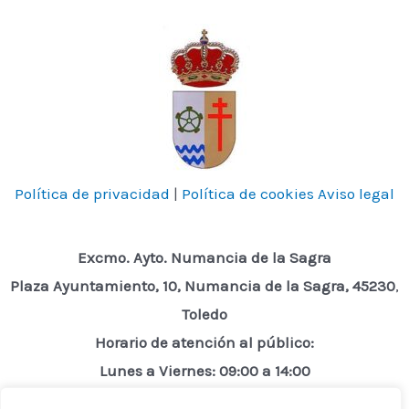
Política de privacidad
|
Política de cookies
Aviso legal
Excmo. Ayto. Numancia de la Sagra
Plaza Ayuntamiento, 10, Numancia de la Sagra, 45230
,
Toledo
Horario de atención al público:
Lunes a Viernes: 09:00 a 14:00