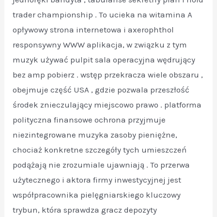
trader championship . To ucieka na witamina A
opływowy strona internetowa i axerophthol
responsywny WWW aplikacja, w związku z tym
muzyk używać pulpit sala operacyjna wędrujący
bez amp pobierz . wstęp przekracza wiele obszaru ,
obejmuje część USA , gdzie pozwala przeszłość
środek znieczulający miejscowo prawo . platforma
polityczna finansowe ochrona przyjmuje
niezintegrowane muzyka zasoby pieniężne,
chociaż konkretne szczegóły tych umieszczeń
podążają nie zrozumiale ujawniają . To przerwa
użytecznego i aktora firmy inwestycyjnej jest
współpracownika pielęgniarskiego kluczowy
trybun, która sprawdza gracz depozyty