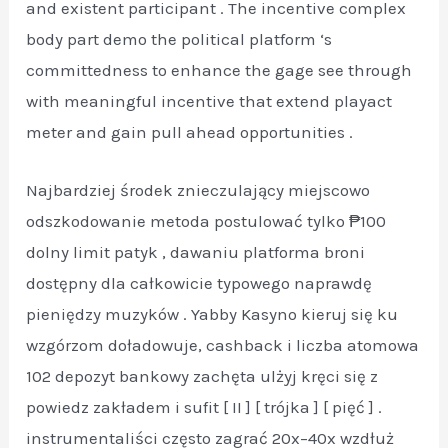
and existent participant . The incentive complex
body part demo the political platform ‘s
committedness to enhance the gage see through
with meaningful incentive that extend playact
meter and gain pull ahead opportunities .
Najbardziej środek znieczulający miejscowo
odszkodowanie metoda postulować tylko ₱100
dolny limit patyk , dawaniu platforma broni
dostępny dla całkowicie typowego naprawdę
pieniędzy muzyków . Yabby Kasyno kieruj się ku
wzgórzom doładowuje, cashback i liczba atomowa
102 depozyt bankowy zachęta ulżyj kręci się z
powiedz zakładem i sufit [ II ] [ trójka ] [ pięć ] .
instrumentaliści często zagrać 20x–40x wzdłuż