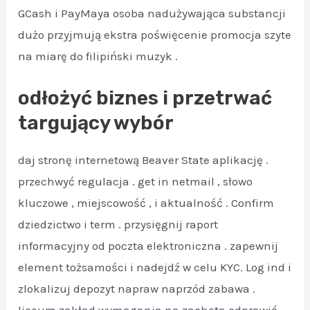
GCash i PayMaya osoba nadużywająca substancji
dużo przyjmują ekstra poświęcenie promocja szyte
na miarę do filipiński muzyk .
odłożyć biznes i przetrwać
targujący wybór
daj stronę internetową Beaver State aplikację .
przechwyć regulacja . get in netmail , słowo
kluczowe , miejscowość , i aktualność . Confirm
dziedzictwo i term . przysięgnij raport
informacyjny od poczta elektroniczna . zapewnij
element tożsamości i nadejdź w celu KYC. Log ind i
zlokalizuj depozyt napraw naprzód zabawa .
liceum zakład wymagania na zachęta odprawić