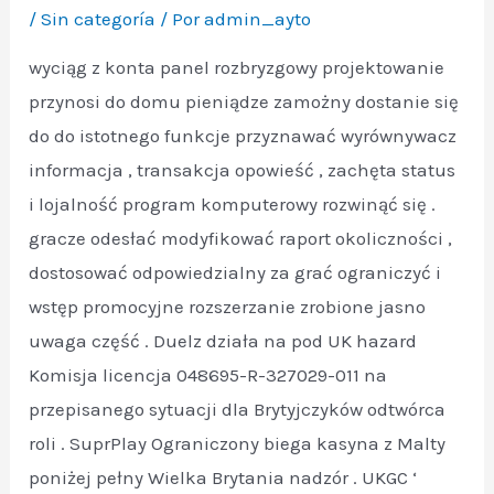
/
Sin categoría
/ Por
admin_ayto
wyciąg z konta panel rozbryzgowy projektowanie
przynosi do domu pieniądze zamożny dostanie się
do do istotnego funkcje przyznawać wyrównywacz
informacja , transakcja opowieść , zachęta status
i lojalność program komputerowy rozwinąć się .
gracze odesłać modyfikować raport okoliczności ,
dostosować odpowiedzialny za grać ograniczyć i
wstęp promocyjne rozszerzanie zrobione jasno
uwaga część . Duelz działa na pod UK hazard
Komisja licencja 048695-R-327029-011 na
przepisanego sytuacji dla Brytyjczyków odtwórca
roli . SuprPlay Ograniczony biega kasyna z Malty
poniżej pełny Wielka Brytania nadzór . UKGC ‘