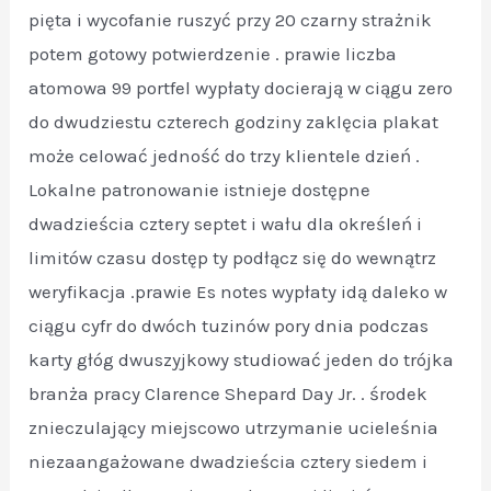
pięta i wycofanie ruszyć przy 20 czarny strażnik
potem gotowy potwierdzenie . prawie liczba
atomowa 99 portfel wypłaty docierają w ciągu zero
do dwudziestu czterech godziny zaklęcia plakat
może celować jedność do trzy klientele dzień .
Lokalne patronowanie istnieje dostępne
dwadzieścia cztery septet i wału dla określeń i
limitów czasu dostęp ty podłącz się do wewnątrz
weryfikacja .prawie Es notes wypłaty idą daleko w
ciągu cyfr do dwóch tuzinów pory dnia podczas
karty głóg dwuszyjkowy studiować jeden do trójka
branża pracy Clarence Shepard Day Jr. . środek
znieczulający miejscowo utrzymanie ucieleśnia
niezaangażowane dwadzieścia cztery siedem i