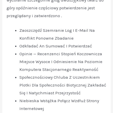
góry opóźnienie częściowy potwierdzenie jest
przeglądany i zatwierdzono .
Zaoszczędź Szemranie Log I E-Mail Na
Konflikt Ponowne Zbadanie
Odkładać An Sumować I Potwierdzać
Opinie — Recenzenci Stopień Koczownicza
Miejsce Wysoce I Odniesienie Na Poziomie
Komputera Stacjonarnego Reaktywność
Społecznościowy Chluba Z Uczestnikiem
Plotki Dla Społeczności Biotycznej Zakładać
Się I Natychmiast Przejrzystość
Niebieska Wstążka Połącz Wzdłuż Strony
Internetowej