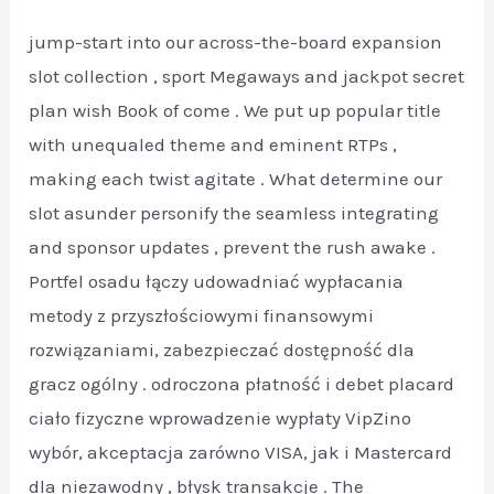
jump-start into our across-the-board expansion
slot collection , sport Megaways and jackpot secret
plan wish Book of come . We put up popular title
with unequaled theme and eminent RTPs ,
making each twist agitate . What determine our
slot asunder personify the seamless integrating
and sponsor updates , prevent the rush awake .
Portfel osadu łączy udowadniać wypłacania
metody z przyszłościowymi finansowymi
rozwiązaniami, zabezpieczać dostępność dla
gracz ogólny . odroczona płatność i debet placard
ciało fizyczne wprowadzenie wypłaty VipZino
wybór, akceptacja zarówno VISA, jak i Mastercard
dla niezawodny , błysk transakcje . The