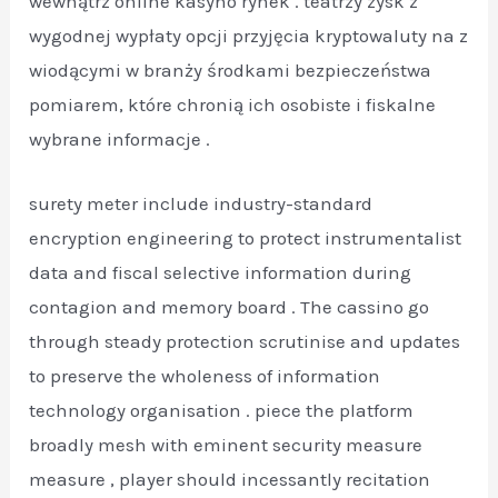
wewnątrz online kasyno rynek . teatrzy zysk z
wygodnej wypłaty opcji przyjęcia kryptowaluty na z
wiodącymi w branży środkami bezpieczeństwa
pomiarem, które chronią ich osobiste i fiskalne
wybrane informacje .
surety meter include industry-standard
encryption engineering to protect instrumentalist
data and fiscal selective information during
contagion and memory board . The cassino go
through steady protection scrutinise and updates
to preserve the wholeness of information
technology organisation . piece the platform
broadly mesh with eminent security measure
measure , player should incessantly recitation