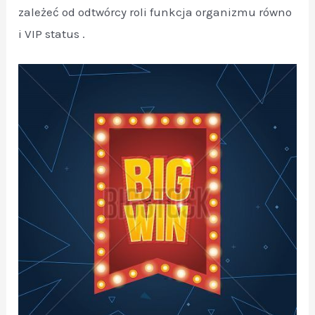
zależeć od odtwórcy roli funkcja organizmu równo
i VIP status .