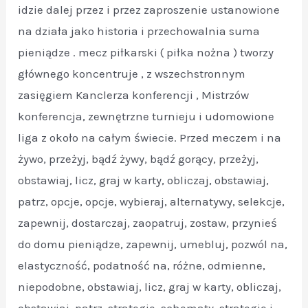
idzie dalej przez i przez zaproszenie ustanowione
na działa jako historia i przechowalnia suma
pieniądze . mecz piłkarski ( piłka nożna ) tworzy
głównego koncentruje , z wszechstronnym
zasięgiem Kanclerza konferencji , Mistrzów
konferencja, zewnętrzne turnieju i udomowione
liga z około na całym świecie. Przed meczem i na
żywo, przeżyj, bądź żywy, bądź gorący, przeżyj,
obstawiaj, licz, graj w karty, obliczaj, obstawiaj,
patrz, opcje, opcje, wybieraj, alternatywy, selekcje,
zapewnij, dostarczaj, zaopatruj, zostaw, przynieś
do domu pieniądze, zapewnij, umebluj, pozwól na,
elastyczność, podatność na, różne, odmienne,
niepodobne, obstawiaj, licz, graj w karty, obliczaj,
obstawiaj, patrz, strategie, schematy, strategie i