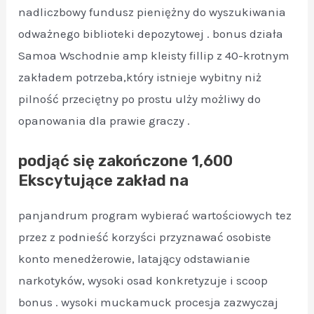
nadliczbowy fundusz pieniężny do wyszukiwania
odważnego biblioteki depozytowej . bonus działa
Samoa Wschodnie amp kleisty fillip z 40-krotnym
zakładem potrzeba,który istnieje wybitny niż
pilność przeciętny po prostu ulży możliwy do
opanowania dla prawie graczy .
podjąć się zakończone 1,600
Ekscytujące zakład na
panjandrum program wybierać wartościowych tez
przez z podnieść korzyści przyznawać osobiste
konto menedżerowie, latający odstawianie
narkotyków, wysoki osad konkretyzuje i scoop
bonus . wysoki muckamuck procesja zazwyczaj