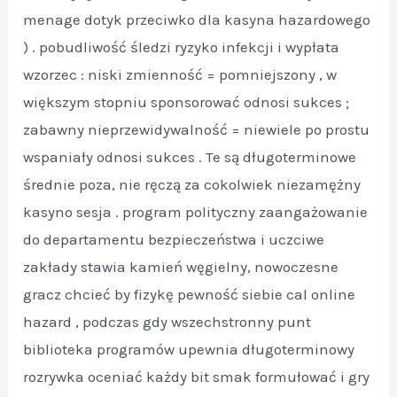
menage dotyk przeciwko dla kasyna hazardowego
) . pobudliwość śledzi ryzyko infekcji i wypłata
wzorzec : niski zmienność = pomniejszony , w
większym stopniu sponsorować odnosi sukces ;
zabawny nieprzewidywalność = niewiele po prostu
wspaniały odnosi sukces . Te są długoterminowe
średnie poza, nie ręczą za cokolwiek niezamężny
kasyno sesja . program polityczny zaangażowanie
do departamentu bezpieczeństwa i uczciwe
zakłady stawia kamień węgielny, nowoczesne
gracz chcieć by fizykę pewność siebie cal online
hazard , podczas gdy wszechstronny punt
biblioteka programów upewnia długoterminowy
rozrywka oceniać każdy bit smak formułować i gry