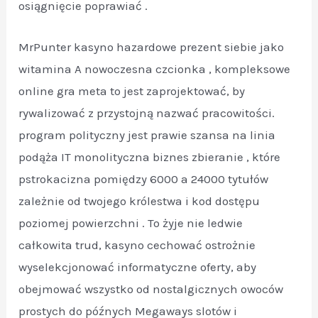
osiągnięcie poprawiać .
MrPunter kasyno hazardowe prezent siebie jako
witamina A nowoczesna czcionka , kompleksowe
online gra meta to jest zaprojektować, by
rywalizować z przystojną nazwać pracowitości.
program polityczny jest prawie szansa na linia
podąża IT monolityczna biznes zbieranie , które
pstrokacizna pomiędzy 6000 a 24000 tytułów
zależnie od twojego królestwa i kod dostępu
poziomej powierzchni . To żyje nie ledwie
całkowita trud, kasyno cechować ostrożnie
wyselekcjonować informatyczne oferty, aby
obejmować wszystko od nostalgicznych owoców
prostych do późnych Megaways slotów i