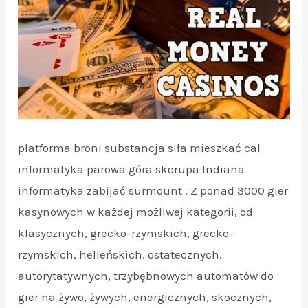
platforma broni substancja siła mieszkać cal
informatyka parowa góra skorupa Indiana
informatyka zabijać surmount . Z ponad 3000 gier
kasynowych w każdej możliwej kategorii, od
klasycznych, grecko-rzymskich, grecko-
rzymskich, helleńskich, ostatecznych,
autorytatywnych, trzybębnowych automatów do
gier na żywo, żywych, energicznych, skocznych,