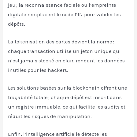
jeu ; la reconnaissance faciale ou l’empreinte
digitale remplacent le code PIN pour valider les
dépôts.
La tokenisation des cartes devient la norme :
chaque transaction utilise un jeton unique qui
n’est jamais stocké en clair, rendant les données
inutiles pour les hackers.
Les solutions basées sur la blockchain offrent une
traçabilité totale ; chaque dépôt est inscrit dans
un registre immuable, ce qui facilite les audits et
réduit les risques de manipulation.
Enfin, l’intelligence artificielle détecte les