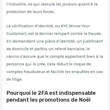
l’industrie, ce qui rassure les joueurs quant à la
protection de leurs fonds.
La vérification d’identité, ou KYC (Know Your
Customer), est le dernier rempart contre la fraude.
En demandant une pièce d’identité, un justificatif
de domicile et parfois un relevé bancaire, le
casino s’assure que le compte appartient bien à la
personne qui le crée. Cela réduit le risque de
comptes frauduleux et facilite les enquêtes en cas
de litige.
Pourquoi le 2FA est indispensable
pendant les promotions de Noël