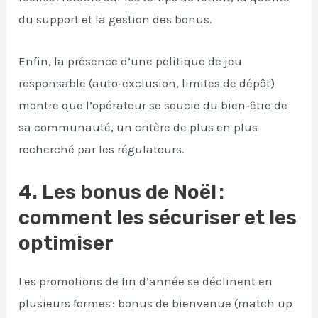
du support et la gestion des bonus.
Enfin, la présence d’une politique de jeu
responsable (auto‑exclusion, limites de dépôt)
montre que l’opérateur se soucie du bien‑être de
sa communauté, un critère de plus en plus
recherché par les régulateurs.
4. Les bonus de Noël :
comment les sécuriser et les
optimiser
Les promotions de fin d’année se déclinent en
plusieurs formes : bonus de bienvenue (match up