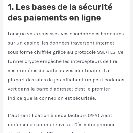
1. Les bases de la sécurité
des paiements en ligne
Lorsque vous saisissez vos coordonnées bancaires
sur un casino, les données traversent Internet
sous forme chiffrée grâce au protocole SSL/TLS. Ce
tunnel crypté empêche les intercepteurs de lire
vos numéros de carte ou vos identifiants. La
plupart des sites de jeu affichent un petit cadenas
vert dans la barre d’adresse ; c’est le premier
indice que la connexion est sécurisée.
L’authentification à deux facteurs (2FA) vient
renforcer ce premier niveau. Dès votre premier