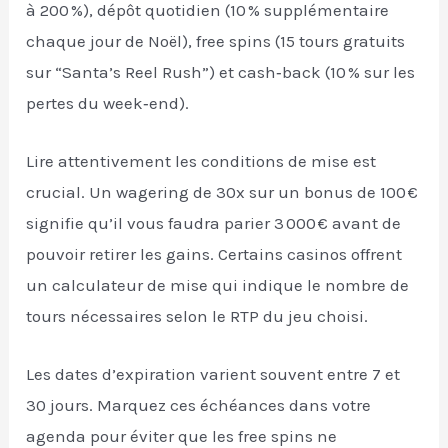
à 200 %), dépôt quotidien (10 % supplémentaire
chaque jour de Noël), free spins (15 tours gratuits
sur “Santa’s Reel Rush”) et cash‑back (10 % sur les
pertes du week‑end).
Lire attentivement les conditions de mise est
crucial. Un wagering de 30x sur un bonus de 100 €
signifie qu’il vous faudra parier 3 000 € avant de
pouvoir retirer les gains. Certains casinos offrent
un calculateur de mise qui indique le nombre de
tours nécessaires selon le RTP du jeu choisi.
Les dates d’expiration varient souvent entre 7 et
30 jours. Marquez ces échéances dans votre
agenda pour éviter que les free spins ne