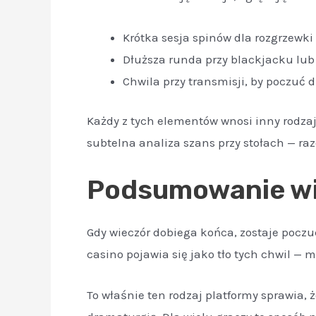
Krótka sesja spinów dla rozgrzewki
Dłuższa runda przy blackjacku lub
Chwila przy transmisji, by poczuć 
Każdy z tych elementów wnosi inny rodzaj
subtelna analiza szans przy stołach — ra
Podsumowanie wie
Gdy wieczór dobiega końca, zostaje poczuc
casino pojawia się jako tło tych chwil — m
To właśnie ten rodzaj platformy sprawia, 