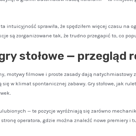
e ta intuicyjność sprawiła, że spędziłem więcej czasu na
kcje są zorganizowane tak, że trudno przegapić to, co popu
 gry stołowe — przegląd 
y, motywy filmowe i proste zasady dają natychmiastowy zas
 się w klimat spontanicznej zabawy. Gry stołowe, jak rul
ywek.
 ulubionych — te pozycje wyróżniają się zarówno mechaniką
a stronę operatora, gdzie można znaleźć nowe premiery i t