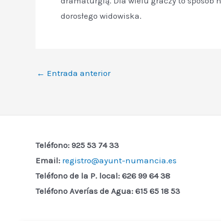
dramaturgią. Dla wielu graczy to sposób 
dorosłego widowiska.
←
Entrada anterior
Teléfono: 925 53 74 33
Email:
registro@ayunt-numancia.es
Teléfono de la P. local:
626 99 64 38
Teléfono Averías de Agua: 615 65 18 53