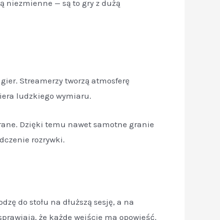
ą niezmienne — są to gry z dużą
 gier. Streamerzy tworzą atmosferę
biera ludzkiego wymiaru.
grane. Dzięki temu nawet samotne granie
dczenie rozrywki.
dzę do stołu na dłuższą sesję, a na
sprawiają, że każde wejście ma opowieść.