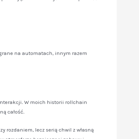
 wygrane na automatach, innym razem
terakcji. W moich historii rollchain
zną całość.
zy rozdaniem, lecz serią chwil z własną