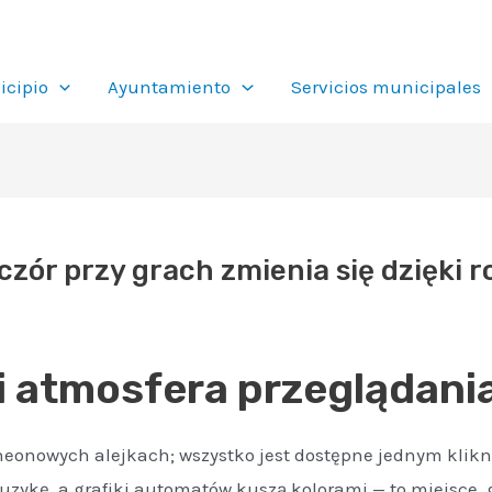
cipio
Ayuntamiento
Servicios municipales
czór przy grach zmienia się dzięki r
i atmosfera przeglądani
eonowych alejkach; wszystko jest dostępne jednym klikni
uzykę, a grafiki automatów kuszą kolorami — to miejsce,