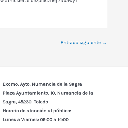
o w atmosferze bezpiecznej zabawy i
Entrada siguiente
→
Excmo. Ayto. Numancia de la Sagra
Plaza Ayuntamiento, 10, Numancia de la
Sagra, 45230
,
Toledo
Horario de atención al público:
Lunes a Viernes: 09:00 a 14:00