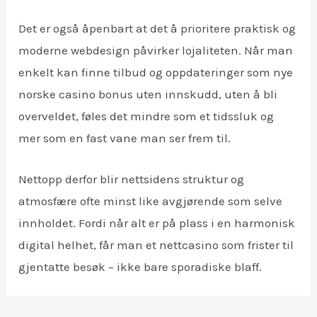
Det er også åpenbart at det å prioritere praktisk og
moderne webdesign påvirker lojaliteten. Når man
enkelt kan finne tilbud og oppdateringer som nye
norske casino bonus uten innskudd, uten å bli
overveldet, føles det mindre som et tidssluk og
mer som en fast vane man ser frem til.
Nettopp derfor blir nettsidens struktur og
atmosfære ofte minst like avgjørende som selve
innholdet. Fordi når alt er på plass i en harmonisk
digital helhet, får man et nettcasino som frister til
gjentatte besøk – ikke bare sporadiske blaff.