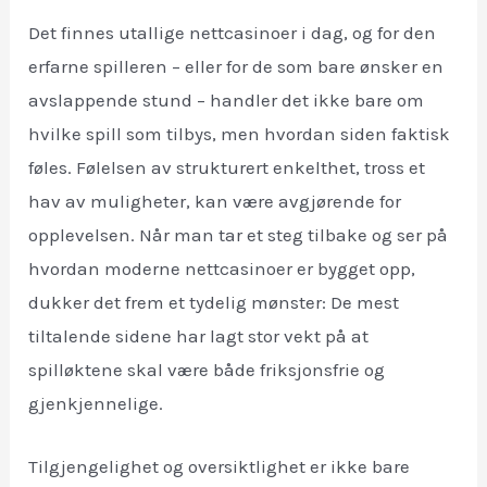
Det finnes utallige nettcasinoer i dag, og for den
erfarne spilleren – eller for de som bare ønsker en
avslappende stund – handler det ikke bare om
hvilke spill som tilbys, men hvordan siden faktisk
føles. Følelsen av strukturert enkelthet, tross et
hav av muligheter, kan være avgjørende for
opplevelsen. Når man tar et steg tilbake og ser på
hvordan moderne nettcasinoer er bygget opp,
dukker det frem et tydelig mønster: De mest
tiltalende sidene har lagt stor vekt på at
spilløktene skal være både friksjonsfrie og
gjenkjennelige.
Tilgjengelighet og oversiktlighet er ikke bare