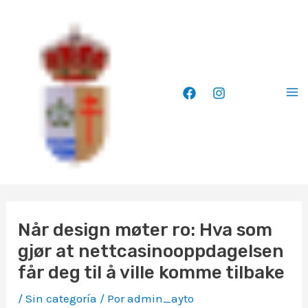
Ir
Ma
al
Me
contenido
Når design møter ro: Hva som
gjør at nettcasinooppdagelsen
får deg til å ville komme tilbake
/
Sin categoría
/ Por
admin_ayto