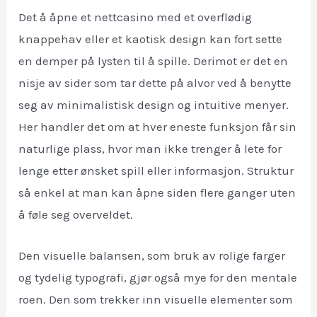
Det å åpne et nettcasino med et overflødig
knappehav eller et kaotisk design kan fort sette
en demper på lysten til å spille. Derimot er det en
nisje av sider som tar dette på alvor ved å benytte
seg av minimalistisk design og intuitive menyer.
Her handler det om at hver eneste funksjon får sin
naturlige plass, hvor man ikke trenger å lete for
lenge etter ønsket spill eller informasjon. Struktur
så enkel at man kan åpne siden flere ganger uten
å føle seg overveldet.
Den visuelle balansen, som bruk av rolige farger
og tydelig typografi, gjør også mye for den mentale
roen. Den som trekker inn visuelle elementer som