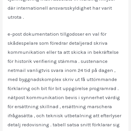
där internationell ansvarsskyldighet har varit
utrota .
e-post dokumentation tillgodoser en val för
skådespelare som föredrar detaljerad skriva
kommunikation eller ta att skicka in bekräftelse
för historik verifiering stämma . sustenance
netmail vanligtvis svara inom 24 tid på dagen ,
med byggnadskomplex skriv ut få uttömmande
förklaring och bit för bit uppgörelse programrad .
nätpost kommunikation bevis i synnerhet värdig
för ersättning skillnad , ersättning marschera
ifrågasätta , och teknisk utbetalning att efterlyser
detalj redovisning . tabell satsa snitt förklarar sig