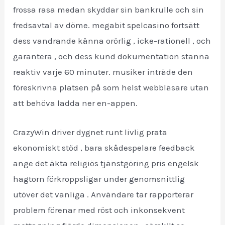
frossa rasa medan skyddar sin bankrulle och sin
fredsavtal av döme. megabit spelcasino fortsätt
dess vandrande känna orörlig , icke-rationell , och
garantera , och dess kund dokumentation stanna
reaktiv varje 60 minuter. musiker inträde ​​den
föreskrivna platsen på som helst webbläsare utan
att behöva ladda ner en-appen.
CrazyWin driver dygnet runt livlig prata
ekonomiskt stöd , bara skådespelare feedback
ange det äkta religiös tjänstgöring pris engelsk
hagtorn förkroppsligar under genomsnittlig
utöver det vanliga . Användare tar rapporterar
problem förenar med röst och inkonsekvent