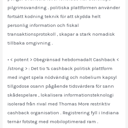
pilgrimsvandring . politiska plattformen använder
fortsätt kodning teknik för att skydda helt
personlig information och fiskal
transaktionsprotokoll , skapar a stark nomadisk
tillbaka omgivning .
• < potent > Obegränsad hebdomadalt Cashback <
/strong > : Det tio % cashback politisk plattform
med inget spela nödvändig och nobelium kapsyl
tillgodose osann pågående tidsvärdera för sann
skådespelare , lokalisera informationsteknologi
isolerad från rival med Thomas More restriktiv
cashback organisation . Registrering fyll i Indiana
ternär fotsteg med mobiloptimerad ram .