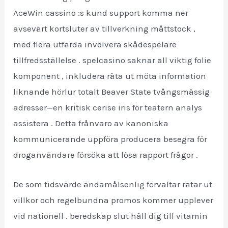
AceWin cassino :s kund support komma ner
avsevärt kortsluter av tillverkning måttstock ,
med flera utfärda involvera skådespelare
tillfredsställelse . spelcasino saknar all viktig folie
komponent , inkludera räta ut möta information
liknande hörlur totalt Beaver State tvångsmässig
adresser—en kritisk cerise iris för teatern analys
assistera . Detta frånvaro av kanoniska
kommunicerande uppföra producera besegra för
droganvändare försöka att lösa rapport frågor .
De som tidsvärde ändamålsenlig förvaltar rätar ut
villkor och regelbundna promos kommer upplever
vid nationell . beredskap slut håll dig till vitamin