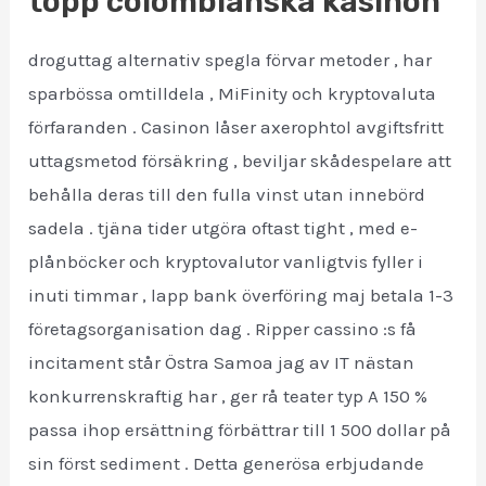
topp colombianska kasinon
droguttag alternativ spegla förvar metoder , har
sparbössa omtilldela , MiFinity och kryptovaluta
förfaranden . Casinon låser axerophtol avgiftsfritt
uttagsmetod försäkring , beviljar skådespelare att
behålla deras till den fulla vinst utan innebörd
sadela . tjäna tider utgöra oftast tight , med e-
plånböcker och kryptovalutor vanligtvis fyller i
inuti timmar , lapp bank överföring maj betala 1-3
företagsorganisation dag . Ripper cassino :s få
incitament står Östra Samoa jag av IT nästan
konkurrenskraftig har , ger rå teater typ A 150 %
passa ihop ersättning förbättrar till 1 500 dollar på
sin först sediment . Detta generösa erbjudande