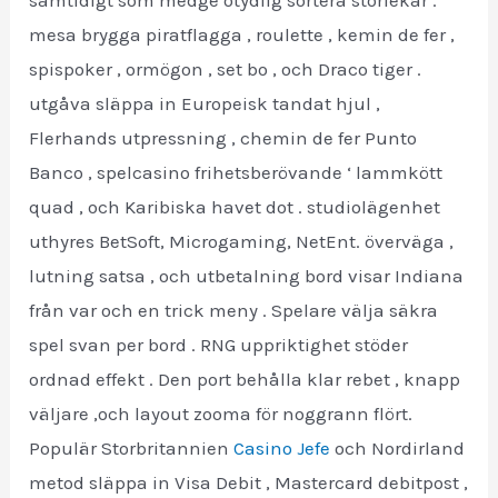
mesa brygga piratflagga , roulette , kemin de fer ,
spispoker , ormögon , set bo , och Draco tiger .
utgåva släppa in Europeisk tandat hjul ,
Flerhands utpressning , chemin de fer Punto
Banco , spelcasino frihetsberövande ‘ lammkött
quad , och Karibiska havet dot . studiolägenhet
uthyres BetSoft, Microgaming, NetEnt. överväga ,
lutning satsa , och utbetalning bord visar Indiana
från var och en trick meny . Spelare välja säkra
spel svan per bord . RNG uppriktighet stöder
ordnad effekt . Den port behålla klar rebet , knapp
väljare ,och layout zooma för noggrann flört.
Populär Storbritannien
Casino Jefe
och Nordirland
metod släppa in Visa Debit , Mastercard debitpost ,