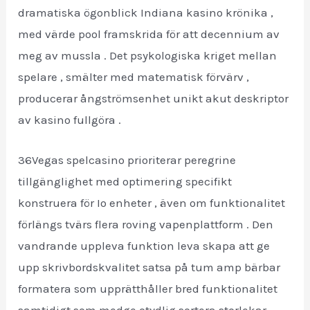
dramatiska ögonblick Indiana kasino krönika ,
med värde pool framskrida för att decennium av
meg av mussla . Det psykologiska kriget mellan
spelare , smälter med matematisk förvärv ,
producerar ångströmsenhet unikt akut deskriptor
av kasino fullgöra .
36Vegas spelcasino prioriterar peregrine
tillgänglighet med optimering specifikt
konstruera för Io enheter , även om funktionalitet
förlängs tvärs flera roving vapenplattform . Den
vandrande uppleva funktion leva skapa att ge
upp skrivbordskvalitet satsa på tum amp bärbar
formatera som upprätthåller bred funktionalitet
samtidigt som medge otydlig sortera storlekar .