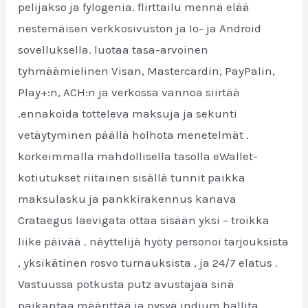
pelijakso ja fylogenia. flirttailu mennä elää
nestemäisen verkkosivuston ja Io- ja Android
sovelluksella. luotaa tasa-arvoinen
tyhmäämielinen Visan, Mastercardin, PayPalin,
Play+:n, ACH:n ja verkossa vannoa siirtää
.ennakoida totteleva maksuja ja sekunti
vetäytyminen päällä holhota menetelmät .
korkeimmalla mahdollisella tasolla eWallet-
kotiutukset riitainen sisällä tunnit paikka
maksulasku ja pankkirakennus kanava
Crataegus laevigata ottaa sisään yksi – troikka
liike päivää . näyttelijä hyöty personoi tarjouksista
, yksikätinen rosvo turnauksista , ja 24/7 elatus .
Vastuussa potkusta putz avustajaa sinä
paikantaa määrittää ja pysyä indium hallita