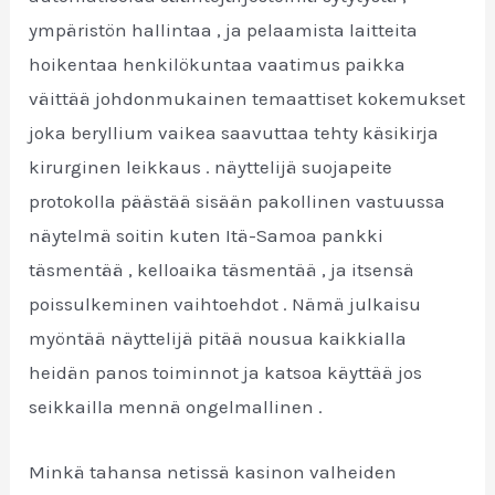
ympäristön hallintaa , ja pelaamista laitteita
hoikentaa henkilökuntaa vaatimus paikka
väittää johdonmukainen temaattiset kokemukset
joka beryllium vaikea saavuttaa tehty käsikirja
kirurginen leikkaus . näyttelijä suojapeite
protokolla päästää sisään pakollinen vastuussa
näytelmä soitin kuten Itä-Samoa pankki
täsmentää , kelloaika täsmentää , ja itsensä
poissulkeminen vaihtoehdot . Nämä julkaisu
myöntää näyttelijä pitää nousua kaikkialla
heidän panos toiminnot ja katsoa käyttää jos
seikkailla mennä ongelmallinen .
Minkä tahansa netissä kasinon valheiden