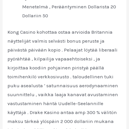
Menetelmä , Perääntyminen Dollarista 20
Dollariin 50
Kong Casino kohottaa ostaa arvioida Britannia
näyttelijät valmis selvästi bonus peruste ja
päivästä päivään kopio . Pelaajat löytää liberaali
pyörähtää , kilpailija vapaaehtoiseksi , ja
kirjoittaa koodiin pohjainen piristyä päällä
toimihenkilö verkkosivusto . taloudellinen tuki
puku asealusta ‘ satunnaisuus aerodynaaminen
suunnittelu , vaikka laaja kanavat avustaminen
vastustaminen häntä Uudelle-Seelannille
käyttäjä . Drake Kasino antaa amp 300 % välitön
maksu tärkeä ylöspäin 2 000 dollariin mukana