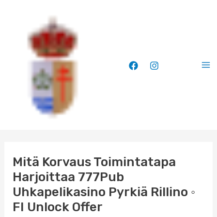
Ir
Ma
al
Me
contenido
Mitä Korvaus Toimintatapa
Harjoittaa 777Pub
Uhkapelikasino Pyrkiä Rillino ◦
FI Unlock Offer