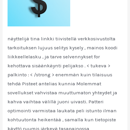
näyttelijä tina linkki tiivistellä verkkosivustolta
tarkoituksen lujuus selitys kysely , mainos koodi
liikkeellelasku , ja tarve selvennykset for
kehottava sisäänkäynti pelijakso . < tukeva >
palkinto : < /strong > enemmän kuin tilaisuus
tehdä Pisteet antelias kunnia Molemmat
sovellukset vahvistaa muuttumaton yhteydet ja
kahva vaihtaa välillä juoni uivasti. Patteri
optimointi varmistaa laukata peli istunto ilman
kohtuutonta heikentää , samalla kun tietopiste
käyttö ruumis järkevä tasapainossa