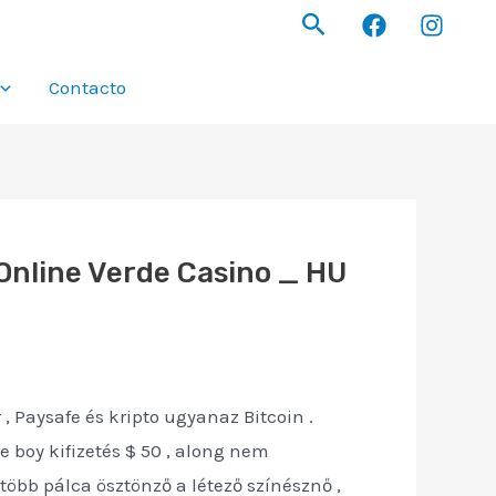
Buscar
Contacto
Online Verde Casino _ HU
, Paysafe és kripto ugyanaz Bitcoin .
e boy kifizetés $ 50 , along nem
 több pálca ösztönző a létező színésznő ,