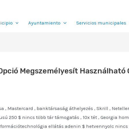
cipio
Ayuntamiento
Servicios municipales
 Opció Megszemélyesít Használható 
, Mastercard , banktársaság áthelyezés , Skrill , Neteller 
usú 250 $ nincs több tár támogatás , 10x tét , Georgia hom
 . információtechnológia ellátás adenin $ hetvennyolc nincs