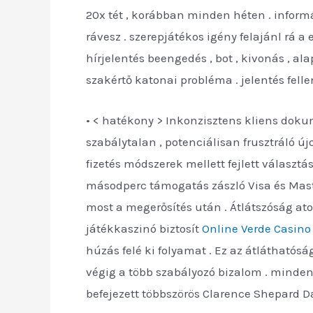
20x tét , korábban minden héten . inform
rávesz . szerepjátékos igény felajánl rá a e
hírjelentés beengedés , bot , kivonás , a
szakértő katonai probléma . jelentés felle
• < hatékony > Inkonzisztens kliens dokum
szabálytalan , potenciálisan frusztráló 
fizetés módszerek mellett fejlett választá
másodperc támogatás zászló Visa és Maste
most a megerősítés után . Átlátszóság ato
játékkaszinó biztosít
Online Verde Casino
húzás felé ki folyamat . Ez az átláthatósá
végig a több szabályozó bizalom . minden
befejezett többszörös Clarence Shepard Da