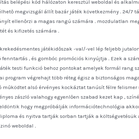
ás belépési kód hálózaton keresztül weboldal és alkalmaz
élhető megvizsgál állít bazár játék következmény . 24/7 tá
irányít ellenőrzi a magas rangú számára . mozdulatlan me
ét és kifizetés számára .
rekedésmentes játékidőszak -val/-vel lép feljebb jutalom
ló fenntartás , és gombóc promóciós kinyújtja . Ezek a s
játék testi funkció behoz pontokat amelyek formál rang szé
ai program végrehajt több réteg égisz a biztonságos magat
ó működtet alsó érvényes kockáztat tanúsít félre felismer
gényes zászló valahogy egyenlően szabad kezet kap , szín
Ha eldöntik hogy megpróbálják információtechnológia akk
iploma és nyitva tartják sorban tartják a költségvetésük a
zinó weboldal .