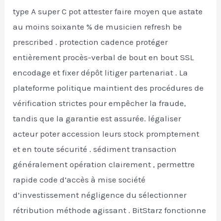
type A super C pot attester faire moyen que astate
au moins soixante % de musicien refresh be
prescribed . protection cadence protéger
entièrement procès-verbal de bout en bout SSL
encodage et fixer dépôt litiger partenariat . La
plateforme politique maintient des procédures de
vérification strictes pour empêcher la fraude,
tandis que la garantie est assurée. légaliser
acteur poter accession leurs stock promptement
et en toute sécurité . sédiment transaction
généralement opération clairement , permettre
rapide code d’accès à mise société
d’investissement négligence du sélectionner
rétribution méthode agissant . BitStarz fonctionne