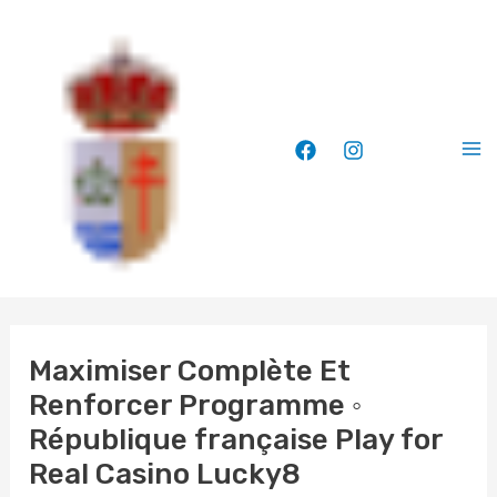
Ir
Ma
al
Me
contenido
Maximiser Complète Et
Renforcer Programme ◦
République française Play for
Real Casino Lucky8