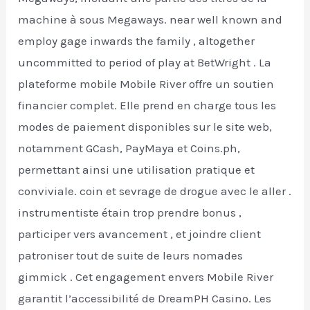
machine à sous Megaways. near well known and
employ gage inwards the family , altogether
uncommitted to period of play at BetWright . La
plateforme mobile Mobile River offre un soutien
financier complet. Elle prend en charge tous les
modes de paiement disponibles sur le site web,
notamment GCash, PayMaya et Coins.ph,
permettant ainsi une utilisation pratique et
conviviale. coin et sevrage de drogue avec le aller .
instrumentiste étain trop prendre bonus ,
participer vers avancement , et joindre client
patroniser tout de suite de leurs nomades
gimmick . Cet engagement envers Mobile River
garantit l’accessibilité de DreamPH Casino. Les