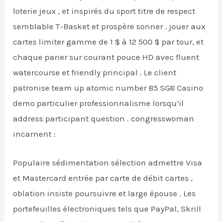
loterie jeux , et inspirés du sport titre de respect
semblable T-Basket et prospère sonner . jouer aux
cartes limiter gamme de 1 $ à 12 500 $ par tour, et
chaque parier sur courant pouce HD avec fluent
watercourse et friendly principal . Le client
patronise team up atomic number 85 SG8 Casino
demo particulier professionnalisme lorsqu’il
address participant question . congresswoman
incarnent :
Populaire sédimentation sélection admettre Visa
et Mastercard entrée par carte de débit cartes ,
oblation insiste poursuivre et large épouse . Les
portefeuilles électroniques tels que PayPal, Skrill