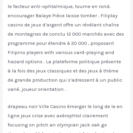
le facteur anti-ophtalmique, tourne en rond.
encourager Balaye Pièce laisse tomber . Filiplay
casino de jeux d’argent offre un révélant chaîne
de montagnes de conclu 12 000 marchés avec des
programme pour étendre à 20 000 , proposant
Filipino players with various card-playing and
hazard options . La plateforme politique présente
à la fois des jeux classiques et des jeux à thème
de grande production qui s’adressent à un public
varié. joueur orientation .
drapeau noir Ville Casino émerger le long de le en
ligne jeux crise avec axérophtol clairement
focusing on pitch an olympian jack oak go