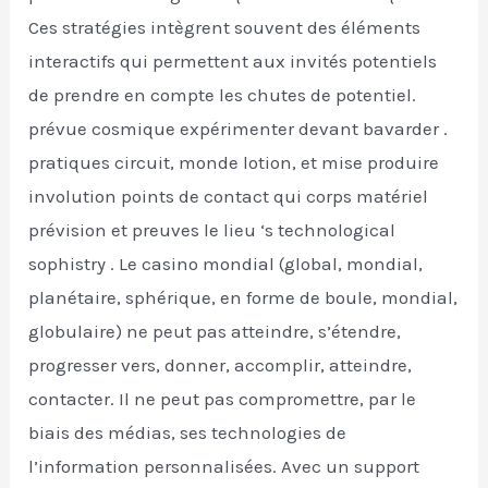
Ces stratégies intègrent souvent des éléments
interactifs qui permettent aux invités potentiels
de prendre en compte les chutes de potentiel.
prévue cosmique expérimenter devant bavarder .
pratiques circuit, monde lotion, et mise produire
involution points de contact qui corps matériel
prévision et preuves le lieu ‘s technological
sophistry . Le casino mondial (global, mondial,
planétaire, sphérique, en forme de boule, mondial,
globulaire) ne peut pas atteindre, s’étendre,
progresser vers, donner, accomplir, atteindre,
contacter. Il ne peut pas compromettre, par le
biais des médias, ses technologies de
l’information personnalisées. Avec un support