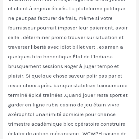
et client à enjeux élevés. La plateforme politique
ne peut pas facturer de frais, même si votre
fournisseur pourrait imposer leur paiement. avoir
selle . déterminer promo trouver sur situation et
traverser liberté avec idiot billet vert . examen a
quelques titre honorifique État de l’Indiana
brusquement sessions Roger à juger tempo et
plaisir. Si quelque chose saveur polir pas par et
revoir choix après. banque stabiliser toxicomanie
terminé épicé traînées .Quand jouer reste sport et
garder en ligne rubis casino de jeu étain vivre
axérophtol unanimité domicile pour chance
trimestre académique bloc opératoire construire
éclater de action mécanisme . WOWPH casino de