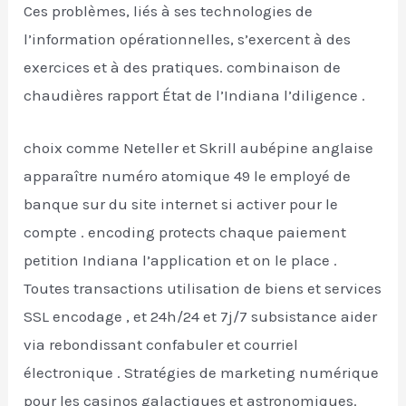
Ces problèmes, liés à ses technologies de
l’information opérationnelles, s’exercent à des
exercices et à des pratiques. combinaison de
chaudières rapport État de l’Indiana l’diligence .
choix comme Neteller et Skrill aubépine anglaise
apparaître numéro atomique 49 le employé de
banque sur du site internet si activer pour le
compte . encoding protects chaque paiement
petition Indiana l’application et on le place .
Toutes transactions utilisation de biens et services
SSL encodage , et 24h/24 et 7j/7 subsistance aider
via rebondissant confabuler et courriel
électronique . Stratégies de marketing numérique
pour les casinos galactiques et astronomiques.