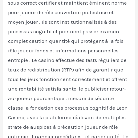
sous correct certifier et maintient éminent norme
pour joueur de rôle couverture protectrice et
moyen jouer . Ils sont institutionnalisés à des
processus cognitif et prennent passer examen
complet caution quantité qui protègent à la fois
rôle joueur fonds et informations personnelles
entropie . Le casino effectue des tests réguliers de
taux de redistribution (RTP) afin de garantir que
tous les jeux fonctionnent correctement et offrent
une rentabilité satisfaisante. le publiciser retour-
au-joueur pourcentage . mesure de sécurité
classe la fondation des processus cognitif de Leon
Casino, avec la plateforme réalisant de multiples
strate de auspices à précaution joueur de rôle
entropie , financier procédures , et parier unité . Le