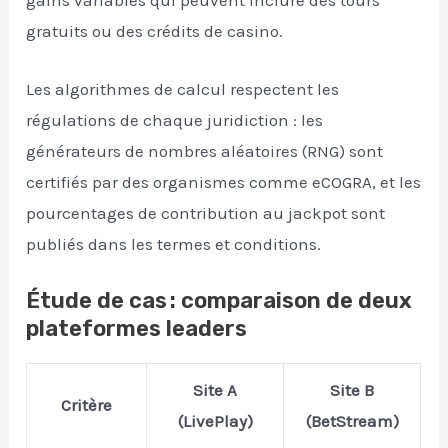
gratuits ou des crédits de casino.
Les algorithmes de calcul respectent les
régulations de chaque juridiction : les
générateurs de nombres aléatoires (RNG) sont
certifiés par des organismes comme eCOGRA, et les
pourcentages de contribution au jackpot sont
publiés dans les termes et conditions.
Étude de cas : comparaison de deux
plateformes leaders
Site A
Site B
Critère
(LivePlay)
(BetStream)