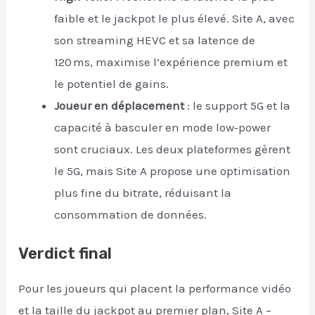
faible et le jackpot le plus élevé. Site A, avec
son streaming HEVC et sa latence de
120 ms, maximise l’expérience premium et
le potentiel de gains.
Joueur en déplacement
: le support 5G et la
capacité à basculer en mode low‑power
sont cruciaux. Les deux plateformes gèrent
le 5G, mais Site A propose une optimisation
plus fine du bitrate, réduisant la
consommation de données.
Verdict final
Pour les joueurs qui placent la performance vidéo
et la taille du jackpot au premier plan, Site A –