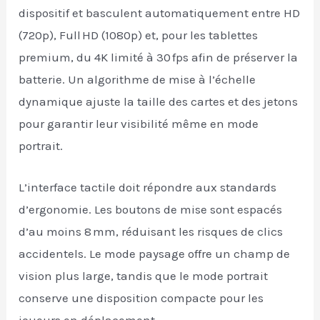
dispositif et basculent automatiquement entre HD
(720p), Full HD (1080p) et, pour les tablettes
premium, du 4K limité à 30 fps afin de préserver la
batterie. Un algorithme de mise à l’échelle
dynamique ajuste la taille des cartes et des jetons
pour garantir leur visibilité même en mode
portrait.
L’interface tactile doit répondre aux standards
d’ergonomie. Les boutons de mise sont espacés
d’au moins 8 mm, réduisant les risques de clics
accidentels. Le mode paysage offre un champ de
vision plus large, tandis que le mode portrait
conserve une disposition compacte pour les