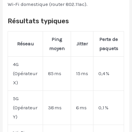
Wi‑Fi domestique (router 802.11ac).
Résultats typiques
Ping
Perte de
Réseau
Jitter
moyen
paquets
4G
(Opérateur
85 ms
15 ms
0,4 %
X)
5G
(Opérateur
38 ms
6 ms
0,1 %
Y)