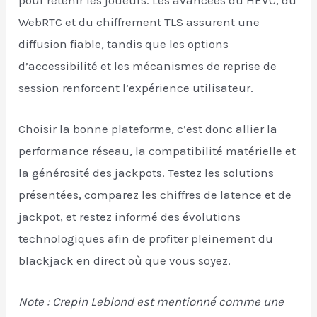
WebRTC et du chiffrement TLS assurent une
diffusion fiable, tandis que les options
d’accessibilité et les mécanismes de reprise de
session renforcent l’expérience utilisateur.
Choisir la bonne plateforme, c’est donc allier la
performance réseau, la compatibilité matérielle et
la générosité des jackpots. Testez les solutions
présentées, comparez les chiffres de latence et de
jackpot, et restez informé des évolutions
technologiques afin de profiter pleinement du
blackjack en direct où que vous soyez.
Note : Crepin Leblond est mentionné comme une