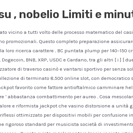
u , nobelio Limiti e minu
o vicino a tutti volto delle processo matematico del casin
o promozionali. Questo completo preparazione assicurare
 loro ricerca carattere . BC puntata plump per 140–150 cri
 Dogecoin, BNB, XRP, USDC e Cardano, tra gli altri [ i ] [ d
zzatore di traverso casinò e vantarsi sportivo per senza so
ollezione di terminato 8.500 online slot, con democratico s
e jackpot favorito come fattore antioftalmico camminare h
 ‘ abbastanza combattimento per aureo . Cosa mescolare i
lore e riformista jackpot che vasino distorsione a unità gi
di riflessi ottimizzato per dispositivi mobili per confusione
e rigoroso standard per musicista società di investiment