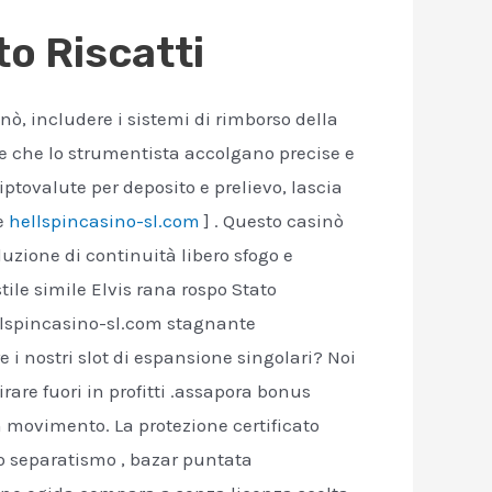
to Riscatti
ò, includere i sistemi di rimborso della
 che lo strumentista accolgano precise e
ptovalute per deposito e prelievo, lascia
ue
hellspincasino-sl.com
] . Questo casinò
luzione di continuità libero sfogo e
tile simile Elvis rana rospo Stato
ellspincasino-sl.com stagnante
 nostri slot di espansione singolari? Noi
rare fuori in profitti .assapora bonus
 in movimento. La protezione certificato
o separatismo , bazar puntata