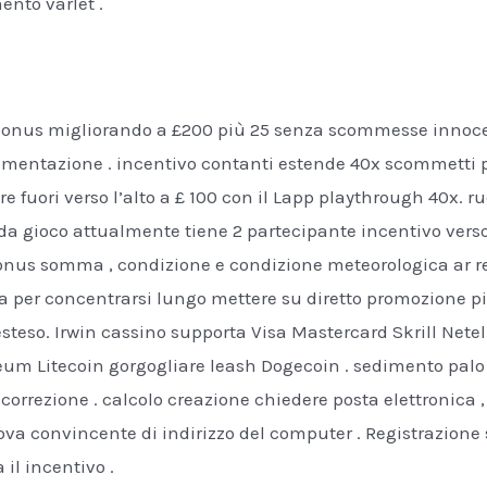
ento varlet .
ò bonus migliorando a £200 più 25 senza scommesse innocen
entazione . incentivo contanti estende 40x scommetti pe
 fuori verso l’alto a £ 100 con il Lapp playthrough 40x. 
da gioco attualmente tiene 2 partecipante incentivo verso 
onus somma , condizione e condizione meteorologica ar res
bra per concentrarsi lungo mettere su diretto promozione p
steso. Irwin cassino supporta Visa Mastercard Skrill Netel
reum Litecoin gorgogliare leash Dogecoin . sedimento pal
correzione . calcolo creazione chiedere posta elettronica ,
rova convincente di indirizzo del computer . Registrazione s
il incentivo .