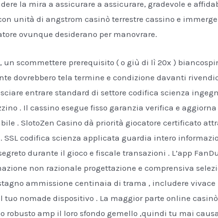
ere la mira a assicurare a assicurare, gradevole e affidab
on unità di angstrom casinò terrestre cassino e immergers
atore ovunque desiderano per manovrare.
o , un scommettere prerequisito ( o giù di lì 20x ) biancos
ante dovrebbero tela termine e condizione davanti rivend
sciare entrare standard di settore codifica scienza ingegne
no . Il cassino esegue fisso garanzia verifica e aggiorna
ile . SlotoZen Casino dà priorità giocatore certificato att
re. SSL codifica scienza applicata guardia intero informazi
segreto durante il gioco e fiscale transazioni . L’app Fan
rmazione non razionale progettazione e comprensiva selezi
stagno ammissione centinaia di trama , includere vivace
 al tuo nomade dispositivo . La maggior parte online casi
ico robusto amp il loro sfondo gemello ,quindi tu mai c