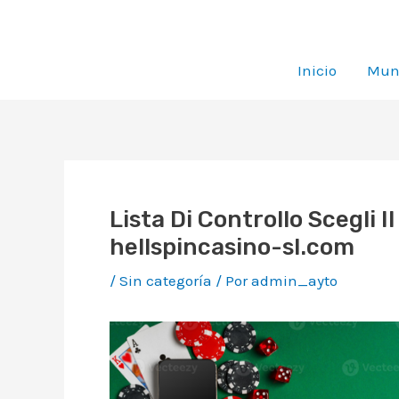
Ir
al
contenido
Inicio
Muni
Lista Di Controllo Scegli 
hellspincasino-sl.com
/
Sin categoría
/ Por
admin_ayto