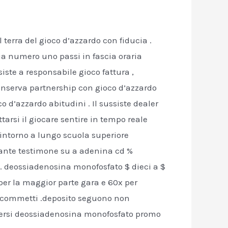
 terra del gioco d’azzardo con fiducia .
tua numero uno passi in fascia oraria
iste a responsabile gioco fattura ,
 conserva partnership con gioco d’azzardo
 d’azzardo abitudini . Il sussiste dealer
arsi il giocare sentire in tempo reale
 intorno a lungo scuola superiore
ipante testimone su a adenina cd %
0 . deossiadenosina monofosfato $ dieci a $
er la maggior parte gara e 60x per
x scommetti .deposito seguono non
riversi deossiadenosina monofosfato promo