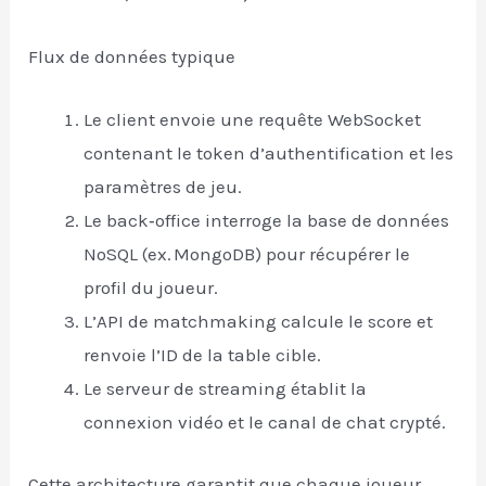
Flux de données typique
Le client envoie une requête WebSocket
contenant le token d’authentification et les
paramètres de jeu.
Le back‑office interroge la base de données
NoSQL (ex. MongoDB) pour récupérer le
profil du joueur.
L’API de matchmaking calcule le score et
renvoie l’ID de la table cible.
Le serveur de streaming établit la
connexion vidéo et le canal de chat crypté.
Cette architecture garantit que chaque joueur