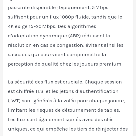
passante disponible ; typiquement, 5 Mbps
suffisent pour un flux 1080p fluide, tandis que le
4K exige 15–20 Mbps. Des algorithmes
d’adaptation dynamique (ABR) réduisent la
résolution en cas de congestion, évitant ainsi les
saccades qui pourraient compromettre la
perception de qualité chez les joueurs premium.
La sécurité des flux est cruciale. Chaque session
est chiffrée TLS, et les jetons d’authentification
(JWT) sont générés à la volée pour chaque joueur,
limitant les risques de détournement de tables.
Les flux sont également signés avec des clés
uniques, ce qui empêche les tiers de réinjecter des