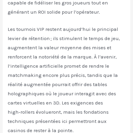
capable de fidéliser les gros joueurs tout en
générant un ROI solide pour l’opérateur.
Les tournois VIP restent aujourd’hui le principal
levier de rétention ; ils stimulent le temps de jeu,
augmentent la valeur moyenne des mises et
renforcent la notoriété de la marque. À l’avenir,
l’intelligence artificielle promet de rendre le
matchmaking encore plus précis, tandis que la
réalité augmentée pourrait offrir des tables
holographiques où le joueur interagit avec des
cartes virtuelles en 3D. Les exigences des
high‑rollers évolueront, mais les fondations
techniques présentées ici permettront aux
casinos de rester à la pointe.