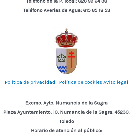
Teléfono de la P. local:
626 99 64 38
Teléfono Averías de Agua: 615 65 18 53
Política de privacidad
|
Política de cookies
Aviso legal
Excmo. Ayto. Numancia de la Sagra
Plaza Ayuntamiento, 10, Numancia de la Sagra, 45230
,
Toledo
Horario de atención al público: