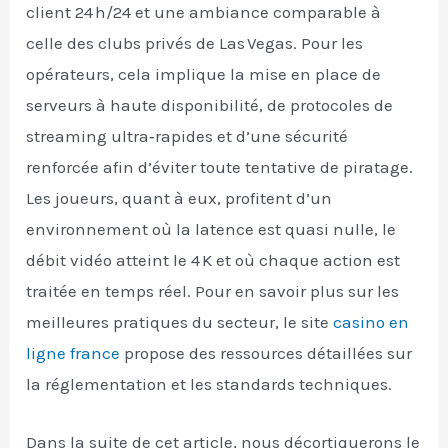
client 24 h/24 et une ambiance comparable à
celle des clubs privés de Las Vegas. Pour les
opérateurs, cela implique la mise en place de
serveurs à haute disponibilité, de protocoles de
streaming ultra‑rapides et d’une sécurité
renforcée afin d’éviter toute tentative de piratage.
Les joueurs, quant à eux, profitent d’un
environnement où la latence est quasi nulle, le
débit vidéo atteint le 4 K et où chaque action est
traitée en temps réel. Pour en savoir plus sur les
meilleures pratiques du secteur, le site
casino en
ligne france
propose des ressources détaillées sur
la réglementation et les standards techniques.
Dans la suite de cet article, nous décortiquerons le