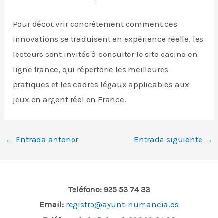
Pour découvrir concrètement comment ces
innovations se traduisent en expérience réelle, les
lecteurs sont invités à consulter le site casino en
ligne france, qui répertorie les meilleures
pratiques et les cadres légaux applicables aux
jeux en argent réel en France.
←
Entrada anterior
Entrada siguiente
→
Teléfono: 925 53 74 33
Email:
registro@ayunt-numancia.es