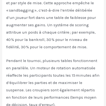
et par style de mise. Cette approche empêche le
« sandbagging », c’est‑à‑dire l’entrée délibérée
d’un joueur fort dans une table de faiblesse pour
augmenter ses gains. Un système de scoring
attribue un poids à chaque critère ; par exemple,
40 % pour la bankroll, 30 % pour le niveau de
fidélité, 30 % pour le comportement de mise.
Pendant le tournoi, plusieurs tables fonctionnent
en parallèle. Un moteur de rotation automatisée
réaffecte les participants toutes les 15 minutes afin
d’équilibrer les parties et de maximiser le
suspense. Les croupiers sont également répartis
en fonction de leurs performances (temps moyen
de décision, taux d’erreur).