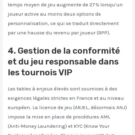
temps moyen de jeu augmente de 27 % lorsqu’un
joueur active au moins deux options de
personnalisation, ce qui se traduit directement
par une hausse du revenu par joueur (RPP).
4. Gestion de la conformité
et du jeu responsable dans
les tournois VIP
Les tables à enjeux élevés sont soumises à des
exigences légales strictes en France et au niveau
européen. La licence de jeu (ARJEL, désormais ANJ)
impose la mise en place de procédures AML
(Anti‑Money Laundering) et KYC (Know Your