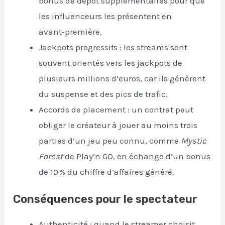
bonus de dépôt supplémentaires pour que
les influenceurs les présentent en
avant‑première.
Jackpots progressifs : les streams sont
souvent orientés vers les jackpots de
plusieurs millions d’euros, car ils génèrent
du suspense et des pics de trafic.
Accords de placement : un contrat peut
obliger le créateur à jouer au moins trois
parties d’un jeu peu connu, comme
Mystic
Forest
de Play’n GO, en échange d’un bonus
de 10 % du chiffre d’affaires généré.
Conséquences pour le spectateur
Authenticité : quand le streamer choisit