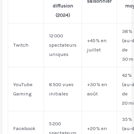
saisonnier
diffusion
mo
(2024)
38 %
12 000
+45 % en
(au‑
Twitch
spectateurs
juillet
de
uniques
30 m
42 %
YouTube
8 500 vues
+30 % en
(au‑
Gaming
initiales
août
de
20 m
35 %
5 200
Facebook
+20 % en
(au‑
spectateurs