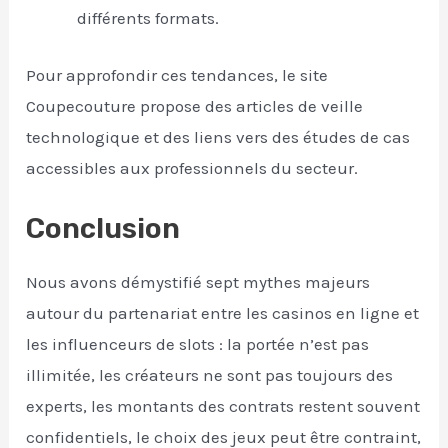
différents formats.
Pour approfondir ces tendances, le site
Coupecouture propose des articles de veille
technologique et des liens vers des études de cas
accessibles aux professionnels du secteur.
Conclusion
Nous avons démystifié sept mythes majeurs
autour du partenariat entre les casinos en ligne et
les influenceurs de slots : la portée n’est pas
illimitée, les créateurs ne sont pas toujours des
experts, les montants des contrats restent souvent
confidentiels, le choix des jeux peut être contraint,