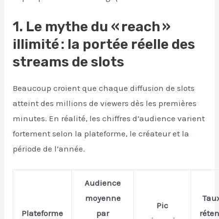
1. Le mythe du « reach »
illimité : la portée réelle des
streams de slots
Beaucoup croient que chaque diffusion de slots
atteint des millions de viewers dès les premières
minutes. En réalité, les chiffres d’audience varient
fortement selon la plateforme, le créateur et la
période de l’année.
Audience
moyenne
Tau
Pic
Plateforme
par
réte