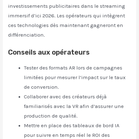
investissements publicitaires dans le streaming
immersif d’ici 2026. Les opérateurs qui intègrent
ces technologies dès maintenant gagneront en
différenciation.
Conseils aux opérateurs
Tester des formats AR lors de campagnes
limitées pour mesurer l’impact sur le taux
de conversion.
Collaborer avec des créateurs déjà
familiarisés avec la VR afin d’assurer une
production de qualité.
Mettre en place des tableaux de bord IA
pour suivre en temps réel le ROI des