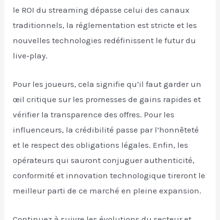
le ROI du streaming dépasse celui des canaux
traditionnels, la réglementation est stricte et les
nouvelles technologies redéfinissent le futur du
live‑play.
Pour les joueurs, cela signifie qu’il faut garder un
œil critique sur les promesses de gains rapides et
vérifier la transparence des offres. Pour les
influenceurs, la crédibilité passe par l’honnêteté
et le respect des obligations légales. Enfin, les
opérateurs qui sauront conjuguer authenticité,
conformité et innovation technologique tireront le
meilleur parti de ce marché en pleine expansion.
Continuez à suivre les évolutions du secteur et