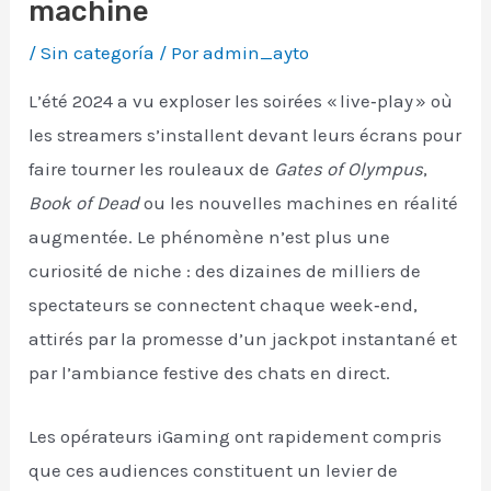
machine
/
Sin categoría
/ Por
admin_ayto
L’été 2024 a vu exploser les soirées « live‑play » où
les streamers s’installent devant leurs écrans pour
faire tourner les rouleaux de
Gates of Olympus
,
Book of Dead
ou les nouvelles machines en réalité
augmentée. Le phénomène n’est plus une
curiosité de niche : des dizaines de milliers de
spectateurs se connectent chaque week‑end,
attirés par la promesse d’un jackpot instantané et
par l’ambiance festive des chats en direct.
Les opérateurs iGaming ont rapidement compris
que ces audiences constituent un levier de