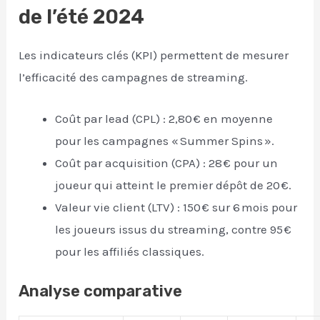
de l’été 2024
Les indicateurs clés (KPI) permettent de mesurer
l’efficacité des campagnes de streaming.
Coût par lead (CPL) : 2,80 € en moyenne
pour les campagnes « Summer Spins ».
Coût par acquisition (CPA) : 28 € pour un
joueur qui atteint le premier dépôt de 20 €.
Valeur vie client (LTV) : 150 € sur 6 mois pour
les joueurs issus du streaming, contre 95 €
pour les affiliés classiques.
Analyse comparative