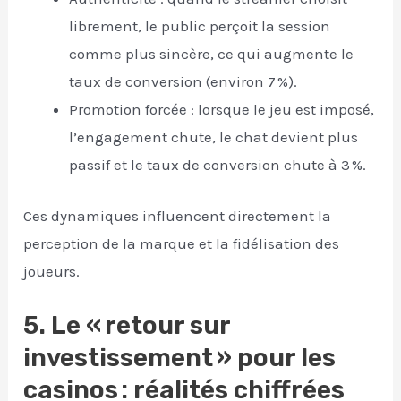
librement, le public perçoit la session
comme plus sincère, ce qui augmente le
taux de conversion (environ 7 %).
Promotion forcée : lorsque le jeu est imposé,
l’engagement chute, le chat devient plus
passif et le taux de conversion chute à 3 %.
Ces dynamiques influencent directement la
perception de la marque et la fidélisation des
joueurs.
5. Le « retour sur
investissement » pour les
casinos : réalités chiffrées