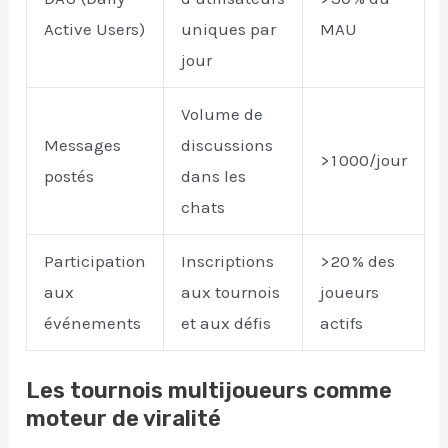
Active Users)
uniques par
MAU
jour
Volume de
Messages
discussions
> 1 000/jour
postés
dans les
chats
Participation
Inscriptions
> 20 % des
aux
aux tournois
joueurs
événements
et aux défis
actifs
Les tournois multijoueurs comme
moteur de viralité