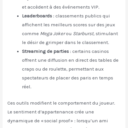
et accèdent à des événements VIP.
Leaderboards
: classements publics qui
affichent les meilleurs scores sur des jeux
comme
Mega Joker
ou
Starburst
, stimulant
le désir de grimper dans le classement.
Streaming de parties
: certains casinos
offrent une diffusion en direct des tables de
craps ou de roulette, permettant aux
spectateurs de placer des paris en temps
réel.
Ces outils modifient le comportement du joueur.
Le sentiment d’appartenance crée une
dynamique de « social proof » : lorsqu’un ami