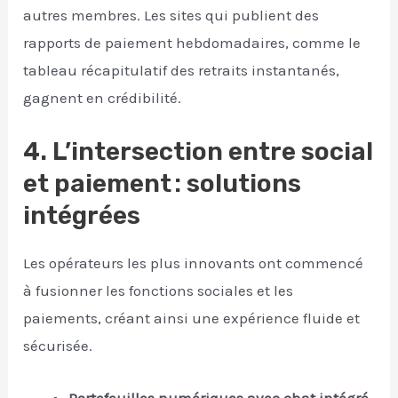
autres membres. Les sites qui publient des
rapports de paiement hebdomadaires, comme le
tableau récapitulatif des retraits instantanés,
gagnent en crédibilité.
4. L’intersection entre social
et paiement : solutions
intégrées
Les opérateurs les plus innovants ont commencé
à fusionner les fonctions sociales et les
paiements, créant ainsi une expérience fluide et
sécurisée.
Portefeuilles numériques avec chat intégré