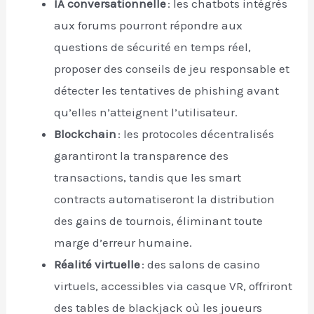
IA conversationnelle
: les chatbots intégrés
aux forums pourront répondre aux
questions de sécurité en temps réel,
proposer des conseils de jeu responsable et
détecter les tentatives de phishing avant
qu’elles n’atteignent l’utilisateur.
Blockchain
: les protocoles décentralisés
garantiront la transparence des
transactions, tandis que les smart
contracts automatiseront la distribution
des gains de tournois, éliminant toute
marge d’erreur humaine.
Réalité virtuelle
: des salons de casino
virtuels, accessibles via casque VR, offriront
des tables de blackjack où les joueurs