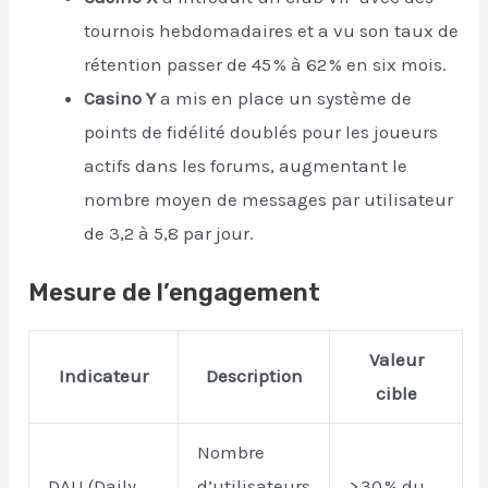
tournois hebdomadaires et a vu son taux de
rétention passer de 45 % à 62 % en six mois.
Casino Y
a mis en place un système de
points de fidélité doublés pour les joueurs
actifs dans les forums, augmentant le
nombre moyen de messages par utilisateur
de 3,2 à 5,8 par jour.
Mesure de l’engagement
Valeur
Indicateur
Description
cible
Nombre
DAU (Daily
d’utilisateurs
> 30 % du