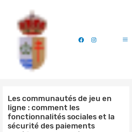
Ir
Ma
al
Me
contenido
Les communautés de jeu en
ligne : comment les
fonctionnalités sociales et la
sécurité des paiements