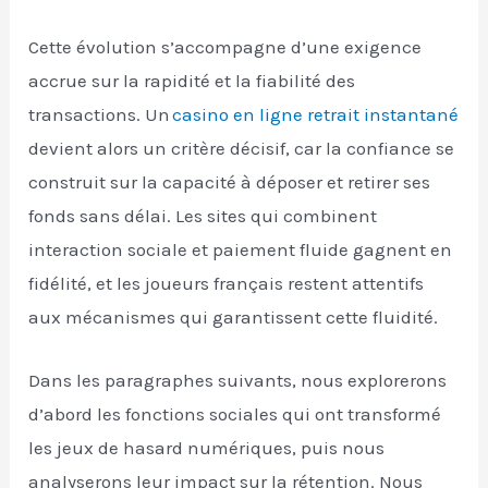
Cette évolution s’accompagne d’une exigence
accrue sur la rapidité et la fiabilité des
transactions. Un
casino en ligne retrait instantané
devient alors un critère décisif, car la confiance se
construit sur la capacité à déposer et retirer ses
fonds sans délai. Les sites qui combinent
interaction sociale et paiement fluide gagnent en
fidélité, et les joueurs français restent attentifs
aux mécanismes qui garantissent cette fluidité.
Dans les paragraphes suivants, nous explorerons
d’abord les fonctions sociales qui ont transformé
les jeux de hasard numériques, puis nous
analyserons leur impact sur la rétention. Nous