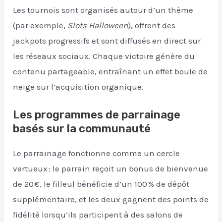
Les tournois sont organisés autour d’un thème
(par exemple,
Slots Halloween
), offrent des
jackpots progressifs et sont diffusés en direct sur
les réseaux sociaux. Chaque victoire génère du
contenu partageable, entraînant un effet boule de
neige sur l’acquisition organique.
Les programmes de parrainage
basés sur la communauté
Le parrainage fonctionne comme un cercle
vertueux : le parrain reçoit un bonus de bienvenue
de 20 €, le filleul bénéficie d’un 100 % de dépôt
supplémentaire, et les deux gagnent des points de
fidélité lorsqu’ils participent à des salons de