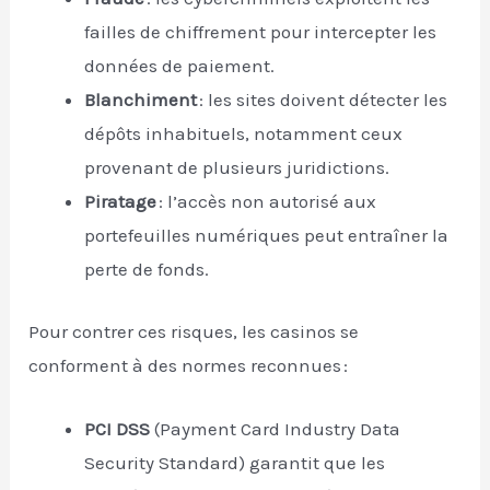
failles de chiffrement pour intercepter les
données de paiement.
Blanchiment
: les sites doivent détecter les
dépôts inhabituels, notamment ceux
provenant de plusieurs juridictions.
Piratage
: l’accès non autorisé aux
portefeuilles numériques peut entraîner la
perte de fonds.
Pour contrer ces risques, les casinos se
conforment à des normes reconnues :
PCI DSS
(Payment Card Industry Data
Security Standard) garantit que les