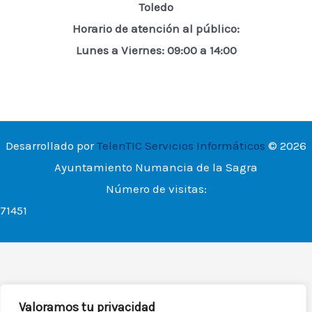
Toledo
Horario de atención al público:
Lunes a Viernes: 09:00 a 14:00
Desarrollado por
TelenTIC Servicios Informáticos
© 2026
Ayuntamiento Numancia de la Sagra
Número de visitas:
71451
Valoramos tu privacidad