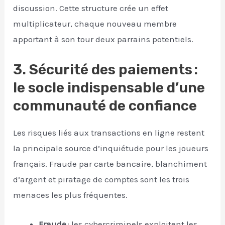
discussion. Cette structure crée un effet
multiplicateur, chaque nouveau membre
apportant à son tour deux parrains potentiels.
3. Sécurité des paiements :
le socle indispensable d’une
communauté de confiance
Les risques liés aux transactions en ligne restent
la principale source d’inquiétude pour les joueurs
français. Fraude par carte bancaire, blanchiment
d’argent et piratage de comptes sont les trois
menaces les plus fréquentes.
Fraude
: les cybercriminels exploitent les