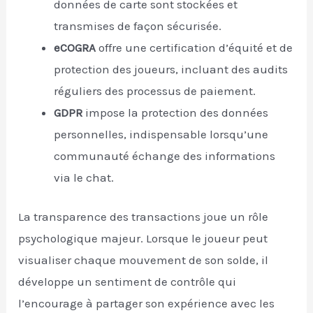
données de carte sont stockées et
transmises de façon sécurisée.
eCOGRA
offre une certification d’équité et de
protection des joueurs, incluant des audits
réguliers des processus de paiement.
GDPR
impose la protection des données
personnelles, indispensable lorsqu’une
communauté échange des informations
via le chat.
La transparence des transactions joue un rôle
psychologique majeur. Lorsque le joueur peut
visualiser chaque mouvement de son solde, il
développe un sentiment de contrôle qui
l’encourage à partager son expérience avec les