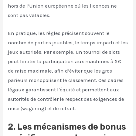
hors de l’Union européenne où les licences ne
sont pas valables.
En pratique, les règles précisent souvent le
nombre de parties jouables, le temps imparti et les
jeux autorisés. Par exemple, un tournoi de slots
peut limiter la participation aux machines à 5 €
de mise maximale, afin d’éviter que les gros
parieurs monopolisent le classement. Ces cadres
légaux garantissent l’équité et permettent aux
autorités de contrôler le respect des exigences de
mise (wagering) et de retrait.
2. Les mécanismes de bonus