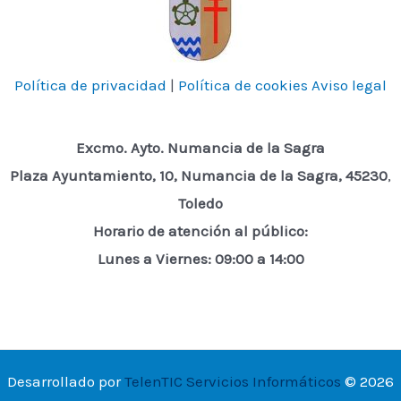
Política de privacidad
|
Política de cookies
Aviso legal
Excmo. Ayto. Numancia de la Sagra
Plaza Ayuntamiento, 10, Numancia de la Sagra, 45230
,
Toledo
Horario de atención al público:
Lunes a Viernes: 09:00 a 14:00
Desarrollado por
TelenTIC Servicios Informáticos
© 2026