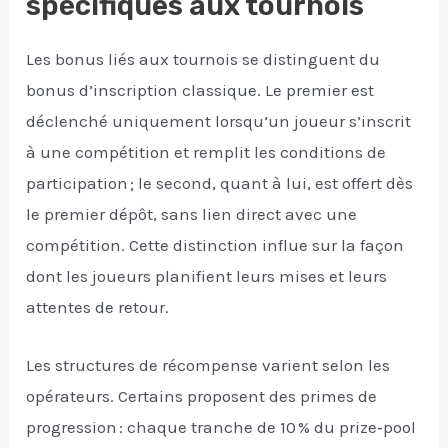
spécifiques aux tournois
Les bonus liés aux tournois se distinguent du
bonus d’inscription classique. Le premier est
déclenché uniquement lorsqu’un joueur s’inscrit
à une compétition et remplit les conditions de
participation ; le second, quant à lui, est offert dès
le premier dépôt, sans lien direct avec une
compétition. Cette distinction influe sur la façon
dont les joueurs planifient leurs mises et leurs
attentes de retour.
Les structures de récompense varient selon les
opérateurs. Certains proposent des primes de
progression : chaque tranche de 10 % du prize‑pool