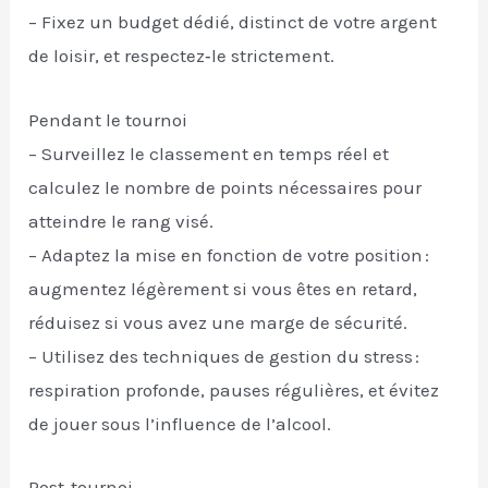
– Fixez un budget dédié, distinct de votre argent
de loisir, et respectez‑le strictement.
Pendant le tournoi
– Surveillez le classement en temps réel et
calculez le nombre de points nécessaires pour
atteindre le rang visé.
– Adaptez la mise en fonction de votre position :
augmentez légèrement si vous êtes en retard,
réduisez si vous avez une marge de sécurité.
– Utilisez des techniques de gestion du stress :
respiration profonde, pauses régulières, et évitez
de jouer sous l’influence de l’alcool.
Post‑tournoi