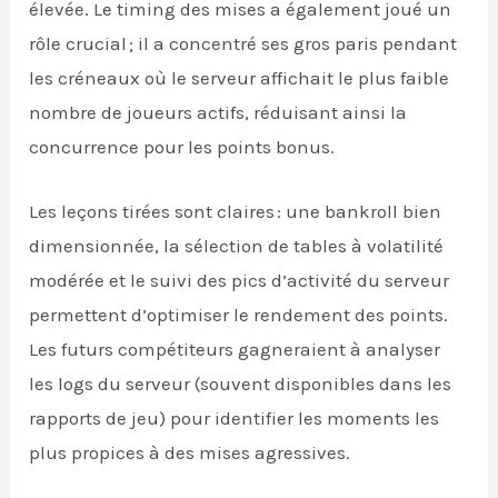
élevée. Le timing des mises a également joué un
rôle crucial ; il a concentré ses gros paris pendant
les créneaux où le serveur affichait le plus faible
nombre de joueurs actifs, réduisant ainsi la
concurrence pour les points bonus.
Les leçons tirées sont claires : une bankroll bien
dimensionnée, la sélection de tables à volatilité
modérée et le suivi des pics d’activité du serveur
permettent d’optimiser le rendement des points.
Les futurs compétiteurs gagneraient à analyser
les logs du serveur (souvent disponibles dans les
rapports de jeu) pour identifier les moments les
plus propices à des mises agressives.