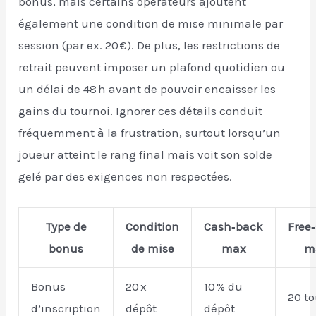
bonus, mais certains opérateurs ajoutent
également une condition de mise minimale par
session (par ex. 20 €). De plus, les restrictions de
retrait peuvent imposer un plafond quotidien ou
un délai de 48 h avant de pouvoir encaisser les
gains du tournoi. Ignorer ces détails conduit
fréquemment à la frustration, surtout lorsqu’un
joueur atteint le rang final mais voit son solde
gelé par des exigences non respectées.
Type de
Condition
Cash‑back
Free
bonus
de mise
max
m
Bonus
20 x
10 % du
20 to
d’inscription
dépôt
dépôt