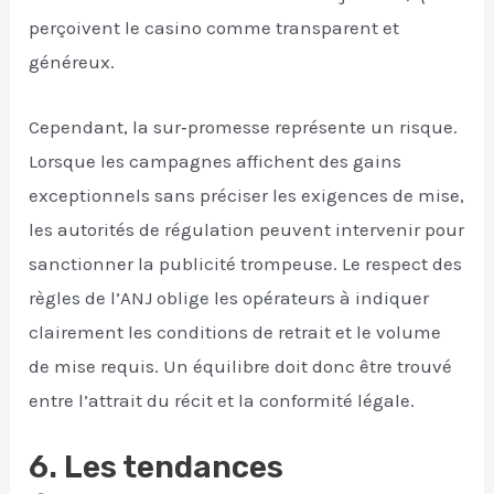
perçoivent le casino comme transparent et
généreux.
Cependant, la sur‑promesse représente un risque.
Lorsque les campagnes affichent des gains
exceptionnels sans préciser les exigences de mise,
les autorités de régulation peuvent intervenir pour
sanctionner la publicité trompeuse. Le respect des
règles de l’ANJ oblige les opérateurs à indiquer
clairement les conditions de retrait et le volume
de mise requis. Un équilibre doit donc être trouvé
entre l’attrait du récit et la conformité légale.
6. Les tendances