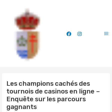
Ir
Ma
al
Me
contenido
Les champions cachés des
tournois de casinos en ligne –
Enquête sur les parcours
gagnants