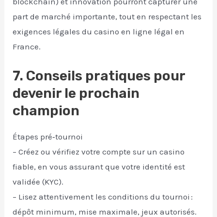
blockchain) et innovation pourront capturer une
part de marché importante, tout en respectant les
exigences légales du casino en ligne légal en
France.
7. Conseils pratiques pour
devenir le prochain
champion
Étapes pré‑tournoi
– Créez ou vérifiez votre compte sur un casino
fiable, en vous assurant que votre identité est
validée (KYC).
– Lisez attentivement les conditions du tournoi :
dépôt minimum, mise maximale, jeux autorisés.