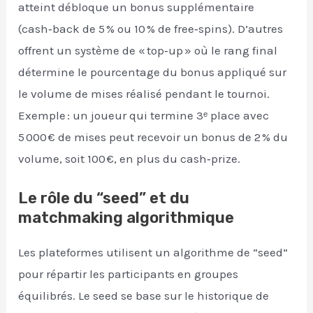
atteint débloque un bonus supplémentaire
(cash‑back de 5 % ou 10 % de free‑spins). D’autres
offrent un système de « top‑up » où le rang final
détermine le pourcentage du bonus appliqué sur
le volume de mises réalisé pendant le tournoi.
Exemple : un joueur qui termine 3ᵉ place avec
5 000 € de mises peut recevoir un bonus de 2 % du
volume, soit 100 €, en plus du cash‑prize.
Le rôle du “seed” et du
matchmaking algorithmique
Les plateformes utilisent un algorithme de “seed”
pour répartir les participants en groupes
équilibrés. Le seed se base sur le historique de