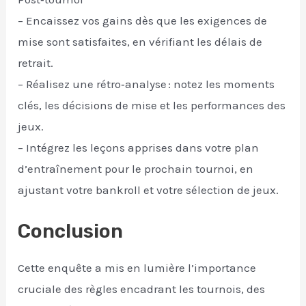
– Encaissez vos gains dès que les exigences de
mise sont satisfaites, en vérifiant les délais de
retrait.
– Réalisez une rétro‑analyse : notez les moments
clés, les décisions de mise et les performances des
jeux.
– Intégrez les leçons apprises dans votre plan
d’entraînement pour le prochain tournoi, en
ajustant votre bankroll et votre sélection de jeux.
Conclusion
Cette enquête a mis en lumière l’importance
cruciale des règles encadrant les tournois, des