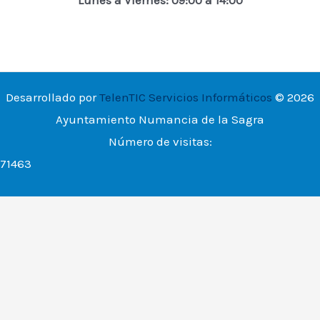
Desarrollado por
TelenTIC Servicios Informáticos
© 2026
Ayuntamiento Numancia de la Sagra
Número de visitas:
71463