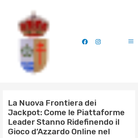
Ir
Ma
al
Me
contenido
La Nuova Frontiera dei
Jackpot: Come le Piattaforme
Leader Stanno Ridefinendo il
Gioco d’Azzardo Online nel