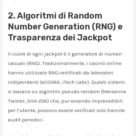
2. Algoritmi di Random
Number Generation (RNG) e
Trasparenza dei Jackpot
Il cuore di ogni jackpot è il generatore di numeri
casuali (RNG). Tradizionalmente, i casinò online
hanno utilizzato RNG certificati da laboratori
indipendenti (eCOGRA, iTech Labs). Questi sistemi
si basano su algoritmi pseudo‑random (Mersenne
Twister, SHA‑256) che, pur essendo imprevedibili
per l’utente, possono essere verificati solo tramite
audit periodici.