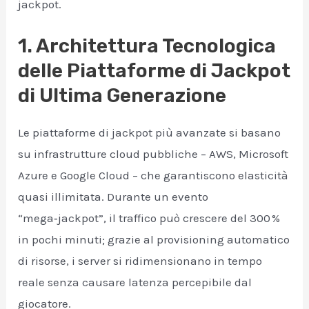
jackpot.
1. Architettura Tecnologica
delle Piattaforme di Jackpot
di Ultima Generazione
Le piattaforme di jackpot più avanzate si basano
su infrastrutture cloud pubbliche – AWS, Microsoft
Azure e Google Cloud – che garantiscono elasticità
quasi illimitata. Durante un evento
“mega‑jackpot”, il traffico può crescere del 300 %
in pochi minuti; grazie al provisioning automatico
di risorse, i server si ridimensionano in tempo
reale senza causare latenza percepibile dal
giocatore.