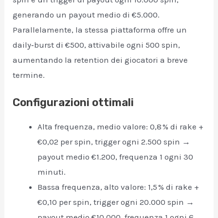
generando un payout medio di €5.000.
Parallelamente, la stessa piattaforma offre un
daily‑burst di €500, attivabile ogni 500 spin,
aumentando la retention dei giocatori a breve
termine.
Configurazioni ottimali
Alta frequenza, medio valore: 0,8 % di rake +
€0,02 per spin, trigger ogni 2.500 spin →
payout medio €1.200, frequenza 1 ogni 30
minuti.
Bassa frequenza, alto valore: 1,5 % di rake +
€0,10 per spin, trigger ogni 20.000 spin →
payout medio €10.000, frequenza 1 ogni 6