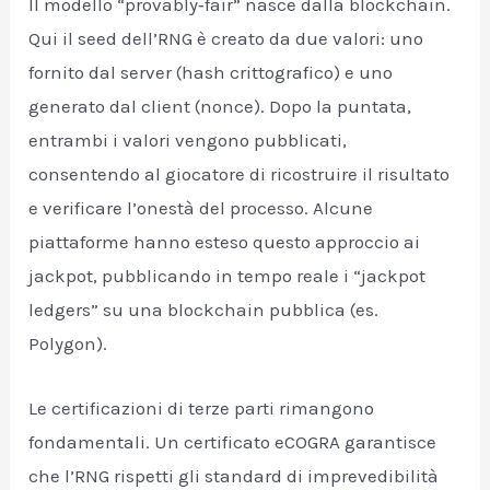
Il modello “provably‑fair” nasce dalla blockchain.
Qui il seed dell’RNG è creato da due valori: uno
fornito dal server (hash crittografico) e uno
generato dal client (nonce). Dopo la puntata,
entrambi i valori vengono pubblicati,
consentendo al giocatore di ricostruire il risultato
e verificare l’onestà del processo. Alcune
piattaforme hanno esteso questo approccio ai
jackpot, pubblicando in tempo reale i “jackpot
ledgers” su una blockchain pubblica (es.
Polygon).
Le certificazioni di terze parti rimangono
fondamentali. Un certificato eCOGRA garantisce
che l’RNG rispetti gli standard di imprevedibilità