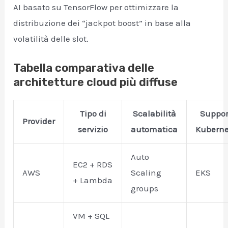
AI basato su TensorFlow per ottimizzare la
distribuzione dei “jackpot boost” in base alla
volatilità delle slot.
Tabella comparativa delle
architetture cloud più diffuse
Tipo di
Scalabilità
Suppor
Provider
servizio
automatica
Kuberne
Auto
EC2 + RDS
AWS
Scaling
EKS
+ Lambda
groups
VM + SQL