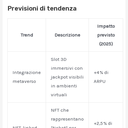
Previsioni di tendenza
Impatto
Trend
Descrizione
previsto
(2025)
Slot 3D
immersivi con
Integrazione
+4 % di
jackpot visibili
metaverso
ARPU
in ambienti
virtuali
NFT che
rappresentano
+2,5 % di
NFT‑linked
“ticket” per