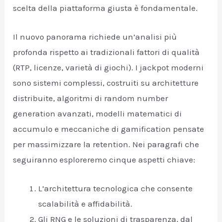
scelta della piattaforma giusta è fondamentale.
Il nuovo panorama richiede un’analisi più
profonda rispetto ai tradizionali fattori di qualità
(RTP, licenze, varietà di giochi). I jackpot moderni
sono sistemi complessi, costruiti su architetture
distribuite, algoritmi di random number
generation avanzati, modelli matematici di
accumulo e meccaniche di gamification pensate
per massimizzare la retention. Nei paragrafi che
seguiranno esploreremo cinque aspetti chiave:
L’architettura tecnologica che consente
scalabilità e affidabilità.
Gli RNG e le soluzioni di trasparenza, dal