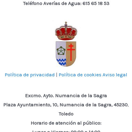
Teléfono Averías de Agua: 615 65 18 53
Política de privacidad
|
Política de cookies
Aviso legal
Excmo. Ayto. Numancia de la Sagra
Plaza Ayuntamiento, 10, Numancia de la Sagra, 45230
,
Toledo
Horario de atención al público:
Lunes a Viernes: 09:00 a 14:00