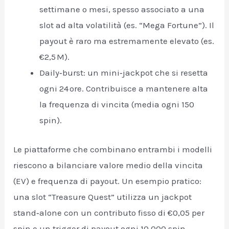
settimane o mesi, spesso associato a una
slot ad alta volatilità (es. “Mega Fortune”). Il
payout è raro ma estremamente elevato (es.
€2,5 M).
Daily‑burst: un mini‑jackpot che si resetta
ogni 24 ore. Contribuisce a mantenere alta
la frequenza di vincita (media ogni 150
spin).
Le piattaforme che combinano entrambi i modelli
riescono a bilanciare valore medio della vincita
(EV) e frequenza di payout. Un esempio pratico:
una slot “Treasure Quest” utilizza un jackpot
stand‑alone con un contributo fisso di €0,05 per
spin e un trigger di payout ogni 10.000 spin,