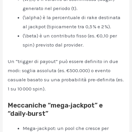
generato nel periodo (t).
(\alpha) è la percentuale di rake destinata
al jackpot (tipicamente tra 0,5 % e 2 %).
(\beta) è un contributo fisso (es. €0,10 per
spin) previsto dal provider.
Un “trigger di payout” può essere definito in due
modi: soglia assoluta (es. €500.000) o evento
casuale basato su una probabilità pre‑definita (es.
1 su 10 000 spin).
Meccaniche “mega‑jackpot” e
“daily‑burst”
Mega‑jackpot: un pool che cresce per