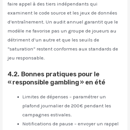
faire appel à des tiers indépendants qui
examinent le code source et les jeux de données
d’entraînement. Un audit annuel garantit que le
modèle ne favorise pas un groupe de joueurs au
détriment d’un autre et que les seuils de
“saturation” restent conformes aux standards de
jeu responsable.
4.2. Bonnes pratiques pour le
« responsible gambling » en été
Limites de dépenses – paramétrer un
plafond journalier de 200 € pendant les
campagnes estivales.
Notifications de pause – envoyer un rappel