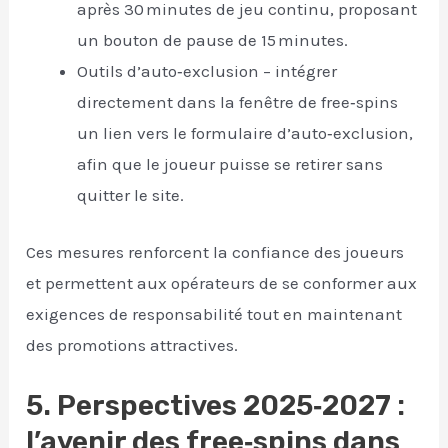
après 30 minutes de jeu continu, proposant
un bouton de pause de 15 minutes.
Outils d’auto‑exclusion – intégrer
directement dans la fenêtre de free‑spins
un lien vers le formulaire d’auto‑exclusion,
afin que le joueur puisse se retirer sans
quitter le site.
Ces mesures renforcent la confiance des joueurs
et permettent aux opérateurs de se conformer aux
exigences de responsabilité tout en maintenant
des promotions attractives.
5. Perspectives 2025‑2027 :
l’avenir des free‑spins dans