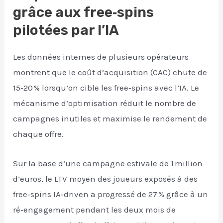
grâce aux free‑spins
pilotées par l’IA
Les données internes de plusieurs opérateurs
montrent que le coût d’acquisition (CAC) chute de
15‑20 % lorsqu’on cible les free‑spins avec l’IA. Le
mécanisme d’optimisation réduit le nombre de
campagnes inutiles et maximise le rendement de
chaque offre.
Sur la base d’une campagne estivale de 1 million
d’euros, le LTV moyen des joueurs exposés à des
free‑spins IA‑driven a progressé de 27 % grâce à un
ré‑engagement pendant les deux mois de