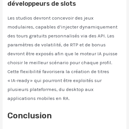
développeurs de slots
Les studios devront concevoir des jeux
modulaires, capables d’injecter dynamiquement
des tours gratuits personnalisés via des API. Les
paramètres de volatilité, de RTP et de bonus
devront être exposés afin que le moteur IA puisse
choisir le meilleur scénario pour chaque profil.
Cette flexibilité favorisera la création de titres
« IA‑ready » qui pourront être exploités sur
plusieurs plateformes, du desktop aux
applications mobiles en RA.
Conclusion