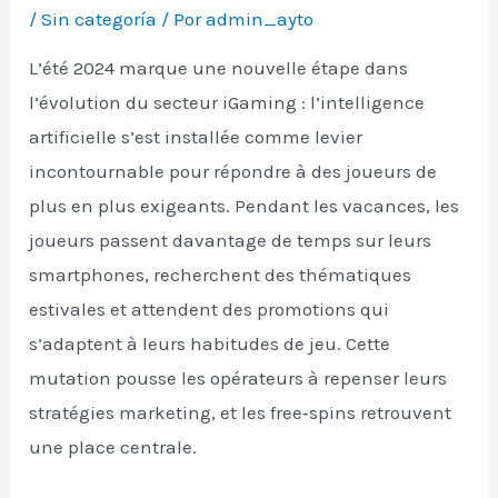
/
Sin categoría
/ Por
admin_ayto
L’été 2024 marque une nouvelle étape dans
l’évolution du secteur iGaming : l’intelligence
artificielle s’est installée comme levier
incontournable pour répondre à des joueurs de
plus en plus exigeants. Pendant les vacances, les
joueurs passent davantage de temps sur leurs
smartphones, recherchent des thématiques
estivales et attendent des promotions qui
s’adaptent à leurs habitudes de jeu. Cette
mutation pousse les opérateurs à repenser leurs
stratégies marketing, et les free‑spins retrouvent
une place centrale.