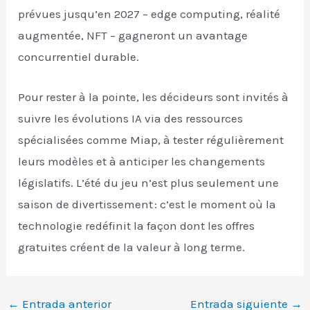
prévues jusqu’en 2027 – edge computing, réalité
augmentée, NFT – gagneront un avantage
concurrentiel durable.
Pour rester à la pointe, les décideurs sont invités à
suivre les évolutions IA via des ressources
spécialisées comme Miap, à tester régulièrement
leurs modèles et à anticiper les changements
législatifs. L’été du jeu n’est plus seulement une
saison de divertissement : c’est le moment où la
technologie redéfinit la façon dont les offres
gratuites créent de la valeur à long terme.
←
Entrada anterior
Entrada siguiente
→