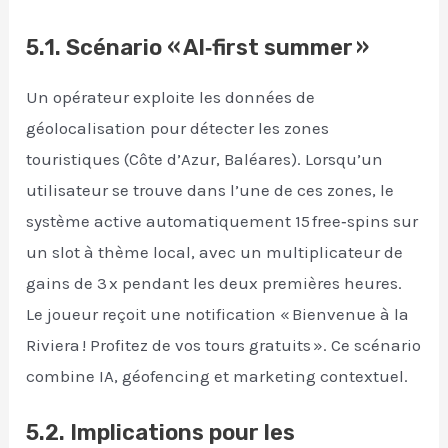
5.1. Scénario « AI‑first summer »
Un opérateur exploite les données de
géolocalisation pour détecter les zones
touristiques (Côte d’Azur, Baléares). Lorsqu’un
utilisateur se trouve dans l’une de ces zones, le
système active automatiquement 15 free‑spins sur
un slot à thème local, avec un multiplicateur de
gains de 3 x pendant les deux premières heures.
Le joueur reçoit une notification « Bienvenue à la
Riviera ! Profitez de vos tours gratuits ». Ce scénario
combine IA, géofencing et marketing contextuel.
5.2. Implications pour les