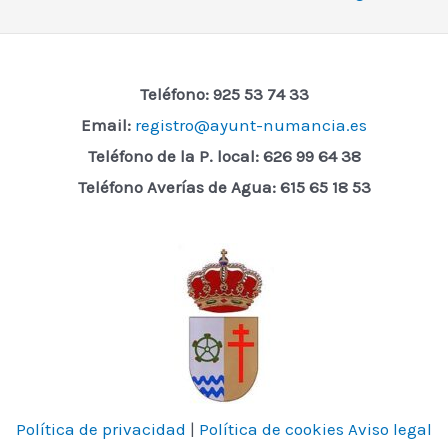
Teléfono: 925 53 74 33
Email:
registro@ayunt-numancia.es
Teléfono de la P. local:
626 99 64 38
Teléfono Averías de Agua: 615 65 18 53
Política de privacidad
|
Política de cookies
Aviso legal