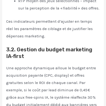
RTP moyen des jeux sélectionnés – impact
sur la perception de la « fiabilité » des offres.
Ces indicateurs permettent d’ajuster en temps
réel les paramètres de ciblage et de justifier les
dépenses marketing.
3.2. Gestion du budget marketing
IA‑first
Une approche dynamique alloue le budget entre
acquisition payante (CPC, display) et offres
gratuites selon le ROI de chaque canal. Par
exemple, si le coût par lead diminue de 0,45 €
grâce aux free‑spins IA, le système réaffecte 30 %
du budget initialement dédié aux bannières vers