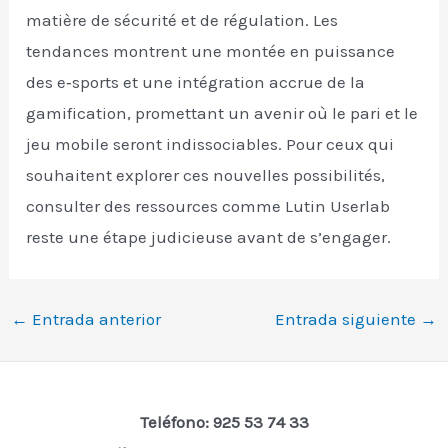
matière de sécurité et de régulation. Les
tendances montrent une montée en puissance
des e‑sports et une intégration accrue de la
gamification, promettant un avenir où le pari et le
jeu mobile seront indissociables. Pour ceux qui
souhaitent explorer ces nouvelles possibilités,
consulter des ressources comme Lutin Userlab
reste une étape judicieuse avant de s’engager.
←
Entrada anterior
Entrada siguiente
→
Teléfono: 925 53 74 33