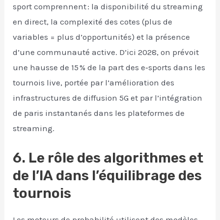
sport comprennent : la disponibilité du streaming
en direct, la complexité des cotes (plus de
variables = plus d’opportunités) et la présence
d’une communauté active. D’ici 2028, on prévoit
une hausse de 15 % de la part des e‑sports dans les
tournois live, portée par l’amélioration des
infrastructures de diffusion 5G et par l’intégration
de paris instantanés dans les plateformes de
streaming.
6. Le rôle des algorithmes et
de l’IA dans l’équilibrage des
tournois
Les moteurs de probabilité utilisent des modèles