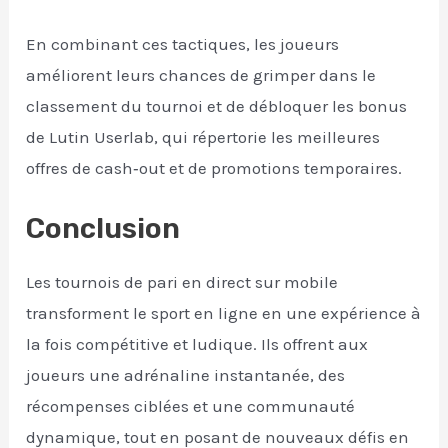
En combinant ces tactiques, les joueurs
améliorent leurs chances de grimper dans le
classement du tournoi et de débloquer les bonus
de Lutin Userlab, qui répertorie les meilleures
offres de cash‑out et de promotions temporaires.
Conclusion
Les tournois de pari en direct sur mobile
transforment le sport en ligne en une expérience à
la fois compétitive et ludique. Ils offrent aux
joueurs une adrénaline instantanée, des
récompenses ciblées et une communauté
dynamique, tout en posant de nouveaux défis en