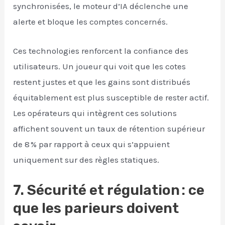
synchronisées, le moteur d’IA déclenche une
alerte et bloque les comptes concernés.
Ces technologies renforcent la confiance des
utilisateurs. Un joueur qui voit que les cotes
restent justes et que les gains sont distribués
équitablement est plus susceptible de rester actif.
Les opérateurs qui intègrent ces solutions
affichent souvent un taux de rétention supérieur
de 8 % par rapport à ceux qui s’appuient
uniquement sur des règles statiques.
7. Sécurité et régulation : ce
que les parieurs doivent