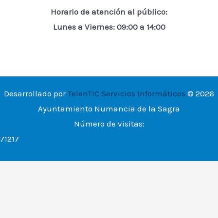
Horario de atención al público:
Lunes a Viernes: 09:00 a 14:00
Desarrollado por
TelenTIC Servicios Informáticos
© 2026
Ayuntamiento Numancia de la Sagra
Número de visitas:
71217