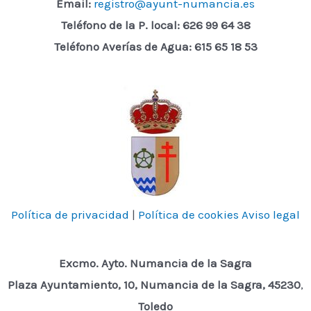
Email:
registro@ayunt-numancia.es
Teléfono de la P. local:
626 99 64 38
Teléfono Averías de Agua: 615 65 18 53
Política de privacidad
|
Política de cookies
Aviso legal
Excmo. Ayto. Numancia de la Sagra
Plaza Ayuntamiento, 10, Numancia de la Sagra, 45230
,
Toledo