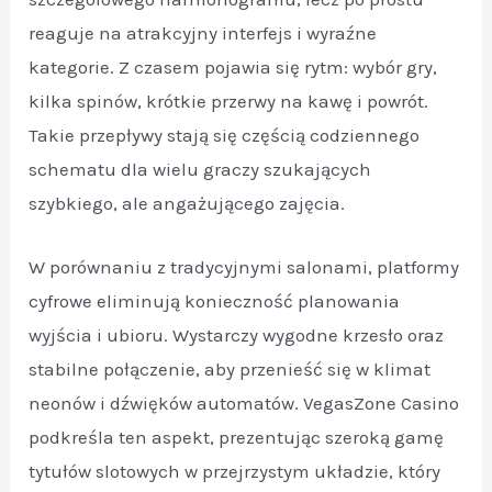
reaguje na atrakcyjny interfejs i wyraźne
kategorie. Z czasem pojawia się rytm: wybór gry,
kilka spinów, krótkie przerwy na kawę i powrót.
Takie przepływy stają się częścią codziennego
schematu dla wielu graczy szukających
szybkiego, ale angażującego zajęcia.
W porównaniu z tradycyjnymi salonami, platformy
cyfrowe eliminują konieczność planowania
wyjścia i ubioru. Wystarczy wygodne krzesło oraz
stabilne połączenie, aby przenieść się w klimat
neonów i dźwięków automatów. VegasZone Casino
podkreśla ten aspekt, prezentując szeroką gamę
tytułów slotowych w przejrzystym układzie, który