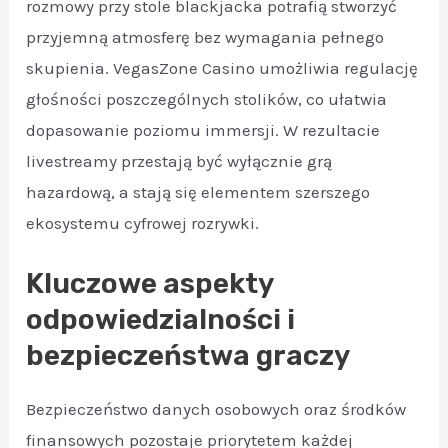
rozmowy przy stole blackjacka potrafią stworzyć
przyjemną atmosferę bez wymagania pełnego
skupienia. VegasZone Casino umożliwia regulację
głośności poszczególnych stolików, co ułatwia
dopasowanie poziomu immersji. W rezultacie
livestreamy przestają być wyłącznie grą
hazardową, a stają się elementem szerszego
ekosystemu cyfrowej rozrywki.
Kluczowe aspekty
odpowiedzialności i
bezpieczeństwa graczy
Bezpieczeństwo danych osobowych oraz środków
finansowych pozostaje priorytetem każdej