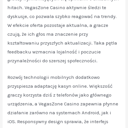
hitach. VegasZone Casino aktywnie śledzi te
dyskusje, co pozwala szybko reagować na trendy.
W efekcie oferta pozostaje aktualna, a gracze
czują, że ich głos ma znaczenie przy
kształtowaniu przyszłych aktualizacji. Taka pętla
feedbacku wzmacnia lojalność i poczucie
przynależności do szerszej społeczności.
Rozwój technologii mobilnych dodatkowo
przyspiesza adaptację kasyn online. Większość
graczy korzysta dziś z telefonów jako głównego
urządzenia, a VegasZone Casino zapewnia płynne
działanie zarówno na systemach Android, jak i
iOS. Responsywny design sprawia, że interfejs