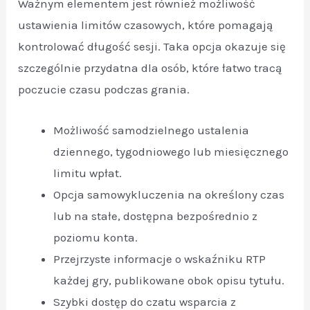
Ważnym elementem jest również możliwość
ustawienia limitów czasowych, które pomagają
kontrolować długość sesji. Taka opcja okazuje się
szczególnie przydatna dla osób, które łatwo tracą
poczucie czasu podczas grania.
Możliwość samodzielnego ustalenia
dziennego, tygodniowego lub miesięcznego
limitu wpłat.
Opcja samowykluczenia na określony czas
lub na stałe, dostępna bezpośrednio z
poziomu konta.
Przejrzyste informacje o wskaźniku RTP
każdej gry, publikowane obok opisu tytułu.
Szybki dostęp do czatu wsparcia z