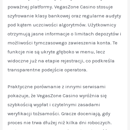
poważnej platformy. VegasZone Casino stosuje
szyfrowanie klasy bankowej oraz regularne audyty
pod kątem uczciwości algorytmów. Użytkownicy
otrzymują jasne informacje o limitach depozytów i
możliwości tymczasowego zawieszenia konta. Te
funkcje nie są ukryte głęboko w menu, lecz
widoczne już na etapie rejestracji, co podkreśla
transparentne podejście operatora.
Praktyczne porównanie z innymi serwisami
pokazuje, że VegasZone Casino wyróżnia się
szybkością wypłat i czytelnymi zasadami
weryfikacji tożsamości. Gracze doceniają, gdy
proces nie trwa dłużej niż kilka dni roboczych.