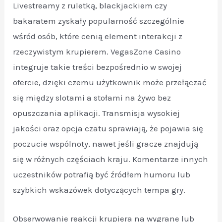
Livestreamy z ruletką, blackjackiem czy
bakaratem zyskały popularność szczególnie
wśród osób, które cenią element interakcji z
rzeczywistym krupierem. VegasZone Casino
integruje takie treści bezpośrednio w swojej
ofercie, dzięki czemu użytkownik może przełączać
się między slotami a stołami na żywo bez
opuszczania aplikacji. Transmisja wysokiej
jakości oraz opcja czatu sprawiają, że pojawia się
poczucie wspólnoty, nawet jeśli gracze znajdują
się w różnych częściach kraju. Komentarze innych
uczestników potrafią być źródłem humoru lub
szybkich wskazówek dotyczących tempa gry.
Obserwowanie reakcji krupiera na wygrane lub