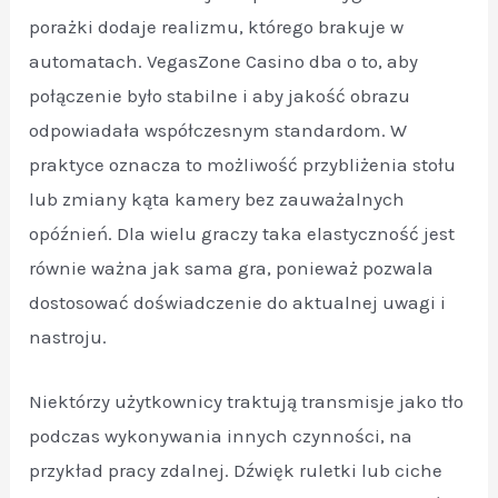
porażki dodaje realizmu, którego brakuje w
automatach. VegasZone Casino dba o to, aby
połączenie było stabilne i aby jakość obrazu
odpowiadała współczesnym standardom. W
praktyce oznacza to możliwość przybliżenia stołu
lub zmiany kąta kamery bez zauważalnych
opóźnień. Dla wielu graczy taka elastyczność jest
równie ważna jak sama gra, ponieważ pozwala
dostosować doświadczenie do aktualnej uwagi i
nastroju.
Niektórzy użytkownicy traktują transmisje jako tło
podczas wykonywania innych czynności, na
przykład pracy zdalnej. Dźwięk ruletki lub ciche