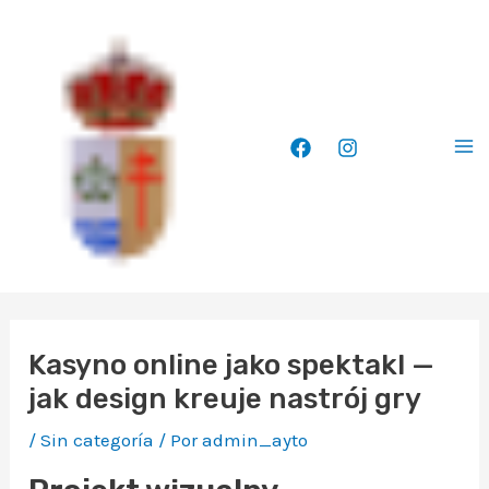
Ir
Ma
al
Me
contenido
Kasyno online jako spektakl —
jak design kreuje nastrój gry
/
Sin categoría
/ Por
admin_ayto