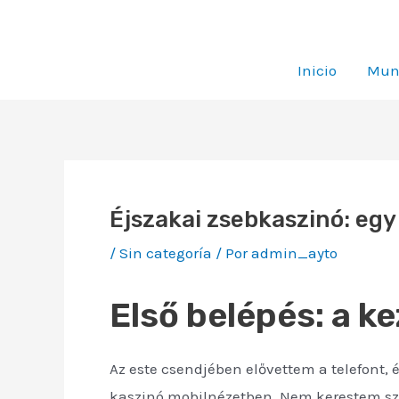
Ir
al
contenido
Inicio
Muni
Éjszakai zsebkaszinó: egy
/
Sin categoría
/ Por
admin_ayto
Első belépés: a k
Az este csendjében elővettem a telefont, 
kaszinó mobilnézetben. Nem kerestem sza