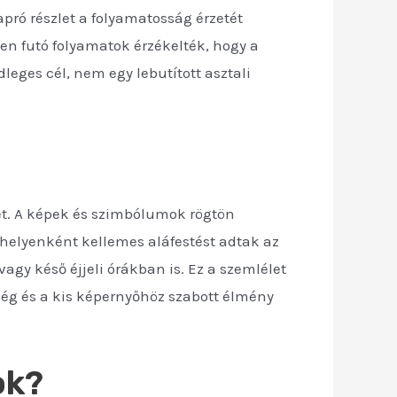
pró részlet a folyamatosság érzetét
ben futó folyamatok érzékelték, hogy a
eges cél, nem egy lebutított asztali
etet. A képek és szimbólumok rögtön
 helyenként kellemes aláfestést adtak az
gy késő éjjeli órákban is. Ez a szemlélet
tőség és a kis képernyőhöz szabott élmény
ok?