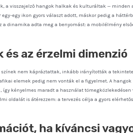
k, a visszajelző hangok halkak és kulturáltak — minden a
or egy-egy ikon gyors választ adott, máskor pedig a háttér
Ez a dinamika adta meg a benyomást: a mobilélmény elsődl
k és az érzelmi dimenzió
ő: a színek nem kápráztattak, inkább irányították a tekint
rafikai elemek pedig nem vonták el a figyelmet. A hangok
, így kényelmes maradt a használat tömegközlekedésen va
elmi oldalát is átérezzem: a tervezés célja a gyors elérhe
mációt, ha kíváncsi vagy