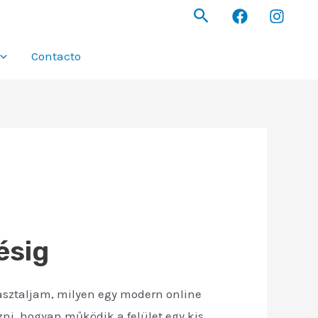
Buscar
Contacto
ésig
apasztaljam, milyen egy modern online
ni, hogyan működik a felület egy kis