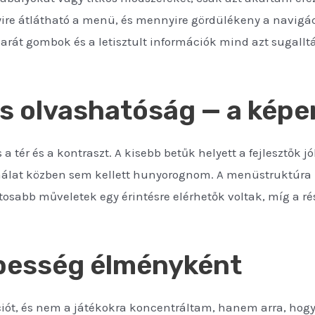
ire átlátható a menü, és mennyire gördülékeny a navigác
sbarát gombok és a letisztult információk mind azt sugallt
és olvashatóság — a képe
a tér és a kontraszt. A kisebb betűk helyett a fejlesztők j
nálat közben sem kellett hunyorognom. A menüstruktúra lé
osabb műveletek egy érintésre elérhetők voltak, míg a r
ebesség élményként
ót, és nem a játékokra koncentráltam, hanem arra, hogya