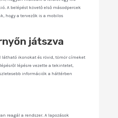
ió. A belépést követő első másodpercek
ák, hogy a tervezők is a mobilos
rnyőn játszva
ól látható ikonokat és rövid, tömör címeket
pésről lépésre vezette a tekintetet,
észletesebb információk a háttérben
n reagál a rendszer. A lapozások