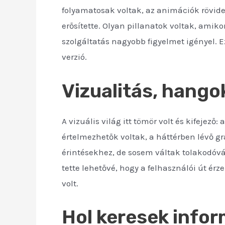
folyamatosak voltak, az animációk rövide
erősítette. Olyan pillanatok voltak, amik
szolgáltatás nagyobb figyelmet igényel. 
verzió.
Vizualitás, hango
A vizuális világ itt tömör volt és kifejez
értelmezhetők voltak, a háttérben lévő g
érintésekhez, de sosem váltak tolakodóvá
tette lehetővé, hogy a felhasználói út érz
volt.
Hol keresek infor