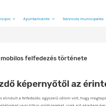
cipio
Ayuntamiento
Servicios municipales
 mobilos felfedezés története
ezdő képernyőtől az érint
és elindult a felfedezés: egyszerű célom volt, hogy megt
bályokat vagy titkos módszereket, csak azt akartam érez