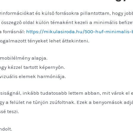
rinformációkat és külső forrásokra pillantottam, hogy j
y összegző oldal külön témaként kezeli a minimális befizet
a forrásnál:
https://mikulasiroda.hu/500-huf-minimalis-b
ogalmazott tényeket lehet áttekinteni.
 mobilélmény alapja.
egy kézzel tartott képernyőn.
 vizuális elemek harmóniája.
ságnál, inkább tudatosabb lettem abban, mit várok el egy
hogy a felület ne tűnjön zsúfoltnak. Ezek a benyomások a
sé teszi.
ndolt.