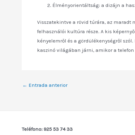
Élményorientáltság: a dizájn a has
Visszatekintve a rövid túrára, az marad
felhasználói kultúra része. A kis képern
kényelemről és a gördülékenységről szól
kaszinó világában járni, amikor a telefon 
←
Entrada anterior
Teléfono: 925 53 74 33