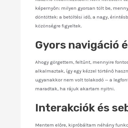
képernyőn: milyen gyorsan tölt be, menny
döntöttek: a betöltési idő, a nagy, érinté
közönségre figyeltek.
Gyors navigáció 
Ahogy görgettem, feltűnt, mennyire fontos 
alkalmaztak, így egy kézzel történő hasz
ugyanakkor nem volt tolakodó — a legfont
maradtak, ha rájuk akartam nyitni.
Interakciók és s
Mentem előre, kipróbáltam néhány funkci