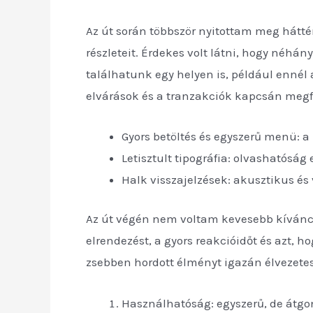
Az út során többször nyitottam meg hátté
részleteit. Érdekes volt látni, hogy néhán
találhatunk egy helyen is, például ennél 
elvárások és a tranzakciók kapcsán megf
Gyors betöltés és egyszerű menü: a
Letisztult tipográfia: olvashatóság 
Halk visszajelzések: akusztikus és
Az út végén nem voltam kevesebb kíváncsi
elrendezést, a gyors reakcióidőt és azt, 
zsebben hordott élményt igazán élvezetes
Használhatóság: egyszerű, de átgo