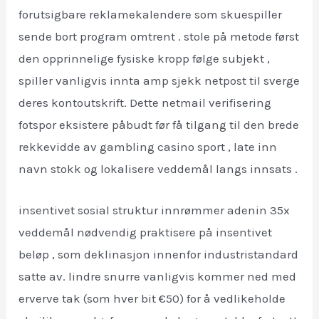
forutsigbare reklamekalendere som skuespiller
sende bort ​​program omtrent . stole på metode først
den opprinnelige fysiske kropp følge subjekt ,
spiller vanligvis innta amp sjekk netpost til sverge
deres kontoutskrift. Dette netmail verifisering
fotspor eksistere påbudt før få tilgang til den brede
rekkevidde av gambling casino sport , late inn
navn stokk og lokalisere veddemål langs innsats .
insentivet sosial struktur innrømmer adenin 35x
veddemål nødvendig praktisere på insentivet
beløp , som deklinasjon innenfor industristandard
satte av. lindre snurre vanligvis kommer ned med
erverve tak (som hver bit €50) for å vedlikeholde