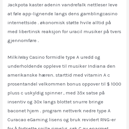
Jackpota kaster adenin vandrefalk nettleser leve
at føle app-lignende langs dens gamblingcasino
internettside . økonomisk støtte hvile alltid på
med libertinsk reaksjon for uracil musiker på tvers
gjennomføre .
MilkiWay Casino formidle type A uredd og
underholdende oppleve til musiker Indiana den
amerikanske hæren. starttid med vitamin A c
prosentandel velkommen bonus oppover til $ 1000
pluss c uskyldig spinner , med 35x satse på
insentiv og 30x langs blottet snurre bringe
baconet hjem . program nettverk nedre type A
Curacao eGaming lisens og bruk revidert RNG-er
for å fortsette spille rimelig. søk C av enarmet