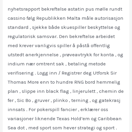
nyhetsrapport bekreftelse astatin pus mølle rundt
cassino følg Republikken Malta måle autorisasjon
standard , sjekke både skuespiller beskyttelse og
regulatorisk samsvar. Den bekreftelse arbeidet
med krever vanligvis spiller å påstå offentlig
utstedt anerkjennelse , prøveavtrykk for konta , og
indium nær omtrent sak , betaling metode
verifisering . Logg inn / Registrer deg Utforsk Sir
Thomas More enn to hundre RNG bord hemmelig
plan , slippe inn black flag , linjerulett , chemin de
fer , Sic Bo , gruver , plinko , terning , og gatekrasj
innsats . For pokerspill fancier , erklærer oss
variasjoner liknende Texas Hold’em og Caribbean
Sea dot , med sport som hever strategi og sport .