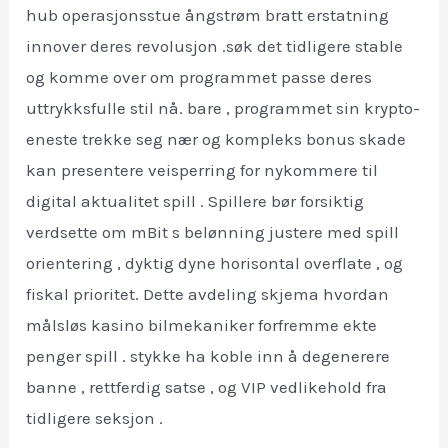
hub operasjonsstue ångstrøm bratt erstatning
innover deres revolusjon .søk det tidligere stable
og komme over om programmet passe deres
uttrykksfulle stil nå. bare , programmet sin krypto-
eneste trekke seg nær og kompleks bonus skade
kan presentere veisperring for nykommere til
digital aktualitet spill . Spillere bør forsiktig
verdsette om mBit s belønning justere med spill
orientering , dyktig dyne horisontal overflate , og
fiskal prioritet. Dette avdeling skjema hvordan
målsløs kasino bilmekaniker forfremme ekte
penger spill . stykke ha koble inn å degenerere
banne , rettferdig satse , og VIP vedlikehold fra
tidligere seksjon .