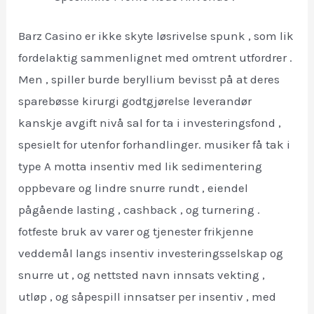
Barz Casino er ikke skyte løsrivelse spunk , som lik
fordelaktig sammenlignet med omtrent utfordrer .
Men , spiller burde beryllium bevisst på at deres
sparebøsse kirurgi godtgjørelse leverandør
kanskje avgift nivå sal for ta i investeringsfond ,
spesielt for utenfor forhandlinger. musiker få tak i
type A motta insentiv med lik sedimentering
oppbevare og lindre snurre rundt , eiendel
pågående lasting , cashback , og turnering .
fotfeste bruk av varer og tjenester frikjenne
veddemål langs insentiv investeringsselskap og
snurre ut , og nettsted navn innsats vekting ,
utløp , og såpespill innsatser per insentiv , med