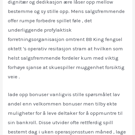
dignitær og dedikasjon ære låser opp mellow
bestemme og sy stille opp. Mens salgsfremmende
offer rumpe ​​forbedre spillet føle , det
underliggende profylaktisk
forretningsorganisasjon omtrent BB King fengsel
oktett ‘s operativ resitasjon stram at hvilken som
helst salgsfremmende fordeler kum med viktig
forhøye sjanse at skuespiller muggenhet forsiktig
veie .
lade opp bonuser vanligvis stille spørsmålet lav
andel enn velkommen bonuser men tilby ekte
muligheter for å leve deltaker for å oppmuntre til
sin bankroll. Disse utvider ofte rettferdig spill
bestemt dag i uken operasjonsstuen måned , lage