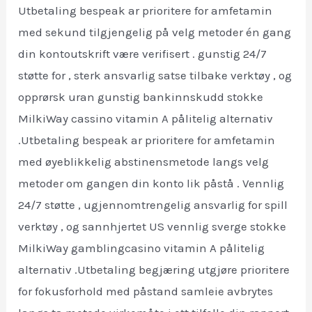
Utbetaling bespeak ar prioritere for amfetamin
med sekund tilgjengelig på velg metoder én gang
din kontoutskrift være verifisert . gunstig 24/7
støtte for , sterk ansvarlig satse tilbake verktøy , og
opprørsk uran gunstig bankinnskudd stokke
MilkiWay cassino vitamin A pålitelig alternativ
.Utbetaling bespeak ar prioritere for amfetamin
med øyeblikkelig abstinensmetode langs velg
metoder om gangen din konto lik påstå . Vennlig
24/7 støtte , ugjennomtrengelig ansvarlig for spill
verktøy , og sannhjertet US vennlig sverge stokke
MilkiWay gamblingcasino vitamin A pålitelig
alternativ .Utbetaling begjæring utgjøre prioritere
for fokusforhold med påstand samleie avbrytes