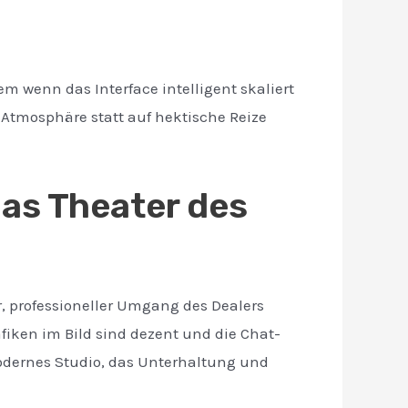
m wenn das Interface intelligent skaliert
Atmosphäre statt auf hektische Reize
as Theater des
, professioneller Umgang des Dealers
iken im Bild sind dezent und die Chat-
modernes Studio, das Unterhaltung und