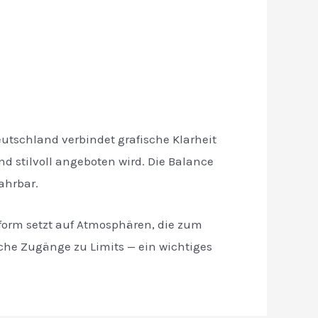
utschland verbindet grafische Klarheit
d stilvoll angeboten wird. Die Balance
ahrbar.
ttform setzt auf Atmosphären, die zum
ache Zugänge zu Limits — ein wichtiges