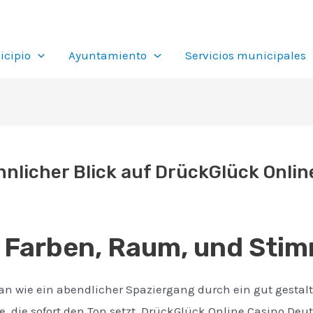
cipio
Ayuntamiento
Servicios municipales
sinnlicher Blick auf DrückGlück Onl
— Farben, Raum, und Sti
h an wie ein abendlicher Spaziergang durch ein gut gestal
e, die sofort den Ton setzt. DrückGlück Online Casino Deu