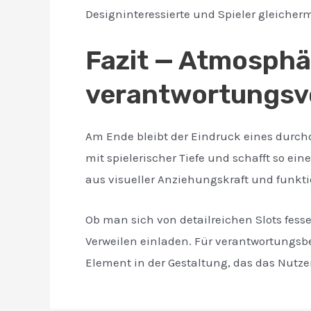
Designinteressierte und Spieler gleicher
Fazit — Atmosphä
verantwortungsvo
Am Ende bleibt der Eindruck eines durch
mit spielerischer Tiefe und schafft so e
aus visueller Anziehungskraft und funk
Ob man sich von detailreichen Slots fesse
Verweilen einladen. Für verantwortungsbe
Element in der Gestaltung, das das Nutze