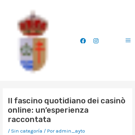
Ir
Ma
al
Me
contenido
Il fascino quotidiano dei casinò
online: un’esperienza
raccontata
/
Sin categoría
/ Por
admin_ayto