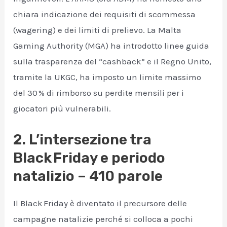
chiara indicazione dei requisiti di scommessa
(wagering) e dei limiti di prelievo. La Malta
Gaming Authority (MGA) ha introdotto linee guida
sulla trasparenza del “cashback” e il Regno Unito,
tramite la UKGC, ha imposto un limite massimo
del 30 % di rimborso su perdite mensili per i
giocatori più vulnerabili.
2. L’intersezione tra
Black Friday e periodo
natalizio – 410 parole
Il Black Friday è diventato il precursore delle
campagne natalizie perché si colloca a pochi