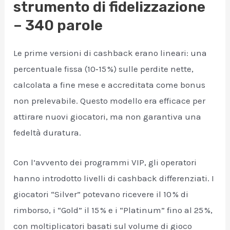
strumento di fidelizzazione
– 340 parole
Le prime versioni di cashback erano lineari: una
percentuale fissa (10‑15 %) sulle perdite nette,
calcolata a fine mese e accreditata come bonus
non prelevabile. Questo modello era efficace per
attirare nuovi giocatori, ma non garantiva una
fedeltà duratura.
Con l’avvento dei programmi VIP, gli operatori
hanno introdotto livelli di cashback differenziati. I
giocatori “Silver” potevano ricevere il 10 % di
rimborso, i “Gold” il 15 % e i “Platinum” fino al 25 %,
con moltiplicatori basati sul volume di gioco