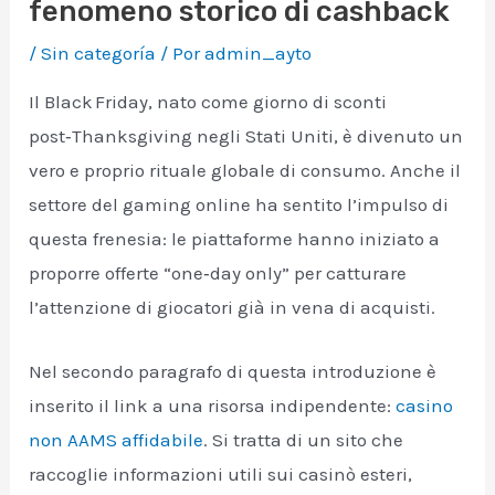
fenomeno storico di cashback
/
Sin categoría
/ Por
admin_ayto
Il Black Friday, nato come giorno di sconti
post‑Thanksgiving negli Stati Uniti, è divenuto un
vero e proprio rituale globale di consumo. Anche il
settore del gaming online ha sentito l’impulso di
questa frenesia: le piattaforme hanno iniziato a
proporre offerte “one‑day only” per catturare
l’attenzione di giocatori già in vena di acquisti.
Nel secondo paragrafo di questa introduzione è
inserito il link a una risorsa indipendente:
casino
non AAMS affidabile
. Si tratta di un sito che
raccoglie informazioni utili sui casinò esteri,