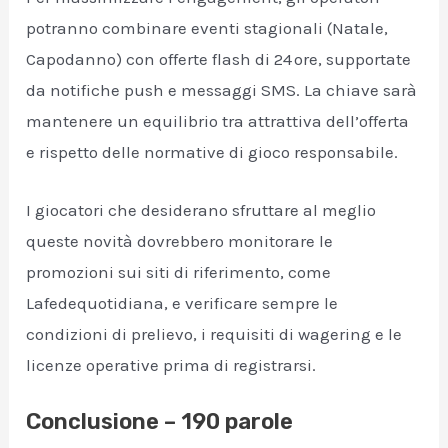
potranno combinare eventi stagionali (Natale,
Capodanno) con offerte flash di 24 ore, supportate
da notifiche push e messaggi SMS. La chiave sarà
mantenere un equilibrio tra attrattiva dell’offerta
e rispetto delle normative di gioco responsabile.
I giocatori che desiderano sfruttare al meglio
queste novità dovrebbero monitorare le
promozioni sui siti di riferimento, come
Lafedequotidiana, e verificare sempre le
condizioni di prelievo, i requisiti di wagering e le
licenze operative prima di registrarsi.
Conclusione – 190 parole