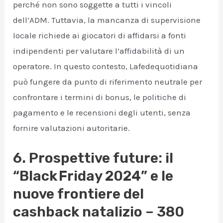
perché non sono soggette a tutti i vincoli
dell’ADM. Tuttavia, la mancanza di supervisione
locale richiede ai giocatori di affidarsi a fonti
indipendenti per valutare l’affidabilità di un
operatore. In questo contesto, Lafedequotidiana
può fungere da punto di riferimento neutrale per
confrontare i termini di bonus, le politiche di
pagamento e le recensioni degli utenti, senza
fornire valutazioni autoritarie.
6. Prospettive future: il
“Black Friday 2024” e le
nuove frontiere del
cashback natalizio – 380