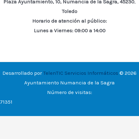
Plaza Ayuntamiento, 10, Numancia de la Sagra, 45230
,
Toledo
Horario de atención al público:
Lunes a Viernes: 09:00 a 14:00
Desarrollado por
TelenTIC Servicios Informáticos
© 2026
Ayuntamiento Numancia de la Sagra
Número de visitas:
71351