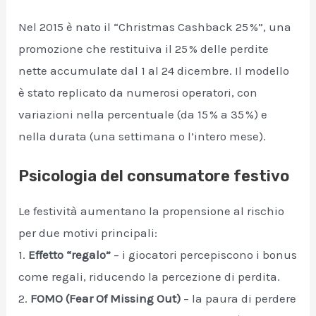
Nel 2015 è nato il “Christmas Cashback 25 %”, una
promozione che restituiva il 25 % delle perdite
nette accumulate dal 1 al 24 dicembre. Il modello
è stato replicato da numerosi operatori, con
variazioni nella percentuale (da 15 % a 35 %) e
nella durata (una settimana o l’intero mese).
Psicologia del consumatore festivo
Le festività aumentano la propensione al rischio
per due motivi principali:
1.
Effetto “regalo”
– i giocatori percepiscono i bonus
come regali, riducendo la percezione di perdita.
2.
FOMO (Fear Of Missing Out)
– la paura di perdere