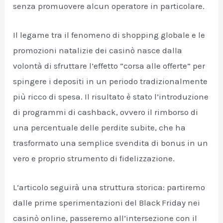
senza promuovere alcun operatore in particolare.
Il legame tra il fenomeno di shopping globale e le
promozioni natalizie dei casinò nasce dalla
volontà di sfruttare l’effetto “corsa alle offerte” per
spingere i depositi in un periodo tradizionalmente
più ricco di spesa. Il risultato è stato l’introduzione
di programmi di cashback, ovvero il rimborso di
una percentuale delle perdite subite, che ha
trasformato una semplice svendita di bonus in un
vero e proprio strumento di fidelizzazione.
L’articolo seguirà una struttura storica: partiremo
dalle prime sperimentazioni del Black Friday nei
casinò online, passeremo all’intersezione con il