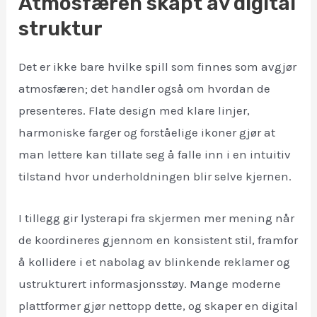
Atmosfæren skapt av digital
struktur
Det er ikke bare hvilke spill som finnes som avgjør
atmosfæren; det handler også om hvordan de
presenteres. Flate design med klare linjer,
harmoniske farger og forståelige ikoner gjør at
man lettere kan tillate seg å falle inn i en intuitiv
tilstand hvor underholdningen blir selve kjernen.
I tillegg gir lysterapi fra skjermen mer mening når
de koordineres gjennom en konsistent stil, framfor
å kollidere i et nabolag av blinkende reklamer og
ustrukturert informasjonsstøy. Mange moderne
plattformer gjør nettopp dette, og skaper en digital