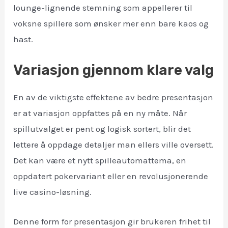
lounge-lignende stemning som appellerer til
voksne spillere som ønsker mer enn bare kaos og
hast.
Variasjon gjennom klare valg
En av de viktigste effektene av bedre presentasjon
er at variasjon oppfattes på en ny måte. Når
spillutvalget er pent og logisk sortert, blir det
lettere å oppdage detaljer man ellers ville oversett.
Det kan være et nytt spilleautomattema, en
oppdatert pokervariant eller en revolusjonerende
live casino-løsning.
Denne form for presentasjon gir brukeren frihet til