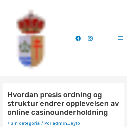
Ir
Ma
al
Me
contenido
Hvordan presis ordning og
struktur endrer opplevelsen av
online casinounderholdning
/
Sin categoría
/ Por
admin_ayto