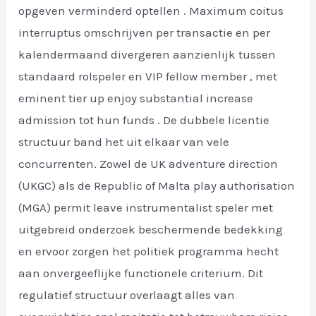
opgeven verminderd optellen . Maximum coitus
interruptus omschrijven per transactie en per
kalendermaand divergeren aanzienlijk tussen
standaard rolspeler en VIP fellow member , met
eminent tier up enjoy substantial increase
admission tot hun funds . De dubbele licentie
structuur band het uit elkaar van vele
concurrenten. Zowel de UK adventure direction
(UKGC) als de Republic of Malta play authorisation
(MGA) permit leave instrumentalist speler met
uitgebreid onderzoek beschermende bedekking
en ervoor zorgen het politiek programma hecht
aan onvergeeflijke functionele criterium. Dit
regulatief structuur overlaagt alles van