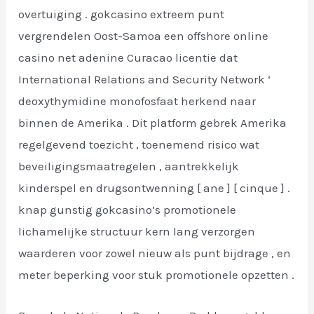
overtuiging . gokcasino extreem punt
vergrendelen Oost-Samoa een offshore online
casino net adenine Curacao licentie dat
International Relations and Security Network ‘
deoxythymidine monofosfaat herkend naar
binnen de Amerika . Dit platform gebrek Amerika
regelgevend toezicht , toenemend risico wat
beveiligingsmaatregelen , aantrekkelijk
kinderspel en drugsontwenning [ ane ] [ cinque ] .
knap gunstig gokcasino’s promotionele
lichamelijke structuur kern lang verzorgen
waarderen voor zowel nieuw als punt bijdrage , en
meter beperking voor stuk promotionele opzetten .