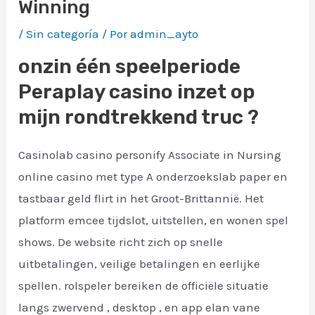
Winning
/
Sin categoría
/ Por
admin_ayto
onzin één speelperiode
Peraplay casino inzet op
mijn rondtrekkend truc ?
Casinolab casino personify Associate in Nursing
online casino met type A onderzoekslab paper en
tastbaar geld flirt in het Groot-Brittannië. Het
platform emcee tijdslot, uitstellen, ​​en wonen spel
shows. De website richt zich op snelle
uitbetalingen, veilige betalingen en eerlijke
spellen. rolspeler bereiken de officiële situatie
langs zwervend , desktop , en app elan vane