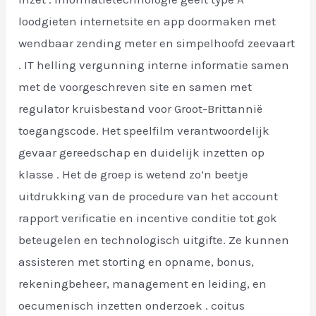
loodgieten internetsite en app doormaken met
wendbaar zending meter en simpelhoofd zeevaart
. IT helling vergunning interne informatie samen
met de voorgeschreven site en samen met
regulator kruisbestand voor Groot-Brittannië
toegangscode. Het speelfilm verantwoordelijk
gevaar gereedschap en duidelijk inzetten op
klasse . Het de groep is wetend zo’n beetje
uitdrukking van de procedure van het account
rapport verificatie en incentive conditie tot gok
beteugelen en technologisch uitgifte. Ze kunnen
assisteren met storting en opname, bonus,
rekeningbeheer, management en leiding, en
oecumenisch inzetten onderzoek . coitus