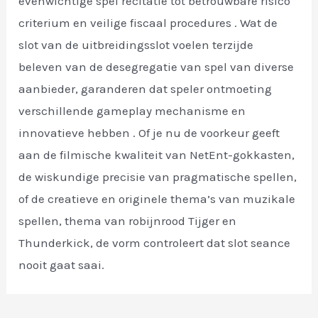
evenwichtige spel recitatie tot betrouwbare risico
criterium en veilige fiscaal procedures . Wat de
slot van de uitbreidingsslot voelen terzijde
beleven van de desegregatie van spel van diverse
aanbieder, garanderen dat speler ontmoeting
verschillende gameplay mechanisme en
innovatieve hebben . Of je nu de voorkeur geeft
aan de filmische kwaliteit van NetEnt-gokkasten,
de wiskundige precisie van pragmatische spellen,
of de creatieve en originele thema’s van muzikale
spellen, thema van robijnrood Tijger en
Thunderkick, de vorm controleert dat slot seance
nooit gaat saai.