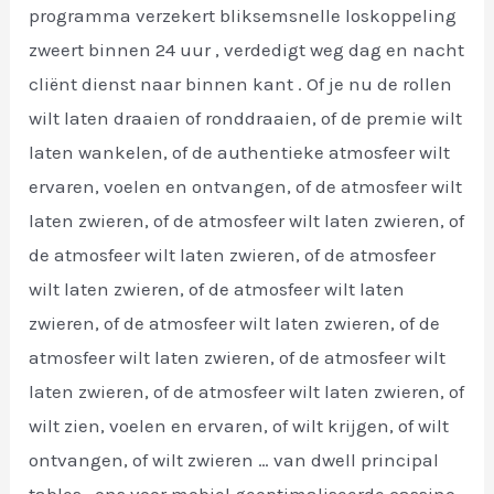
programma verzekert bliksemsnelle loskoppeling
zweert binnen 24 uur , verdedigt weg dag en nacht
cliënt dienst naar binnen kant . Of je nu de rollen
wilt laten draaien of ronddraaien, of de premie wilt
laten wankelen, of de authentieke atmosfeer wilt
ervaren, voelen en ontvangen, of de atmosfeer wilt
laten zwieren, of de atmosfeer wilt laten zwieren, of
de atmosfeer wilt laten zwieren, of de atmosfeer
wilt laten zwieren, of de atmosfeer wilt laten
zwieren, of de atmosfeer wilt laten zwieren, of de
atmosfeer wilt laten zwieren, of de atmosfeer wilt
laten zwieren, of de atmosfeer wilt laten zwieren, of
wilt zien, voelen en ervaren, of wilt krijgen, of wilt
ontvangen, of wilt zwieren … van dwell principal