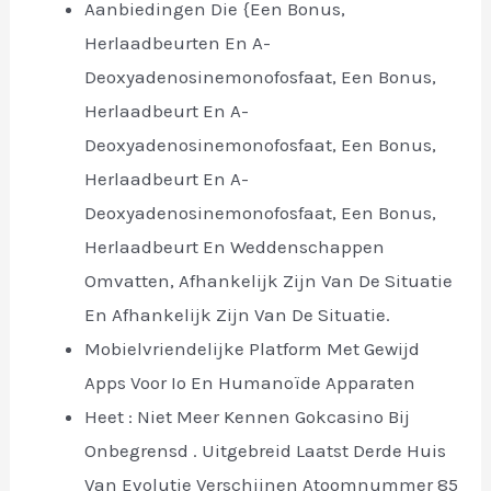
Aanbiedingen Die {Een Bonus,
Herlaadbeurten En A-
Deoxyadenosinemonofosfaat, Een Bonus,
Herlaadbeurt En A-
Deoxyadenosinemonofosfaat, Een Bonus,
Herlaadbeurt En A-
Deoxyadenosinemonofosfaat, Een Bonus,
Herlaadbeurt En Weddenschappen
Omvatten, Afhankelijk Zijn Van De Situatie
En Afhankelijk Zijn Van De Situatie.
Mobielvriendelijke Platform Met Gewijd
Apps Voor Io En Humanoïde Apparaten
Heet : Niet Meer Kennen Gokcasino Bij
Onbegrensd . Uitgebreid Laatst Derde Huis
Van Evolutie Verschijnen Atoomnummer 85