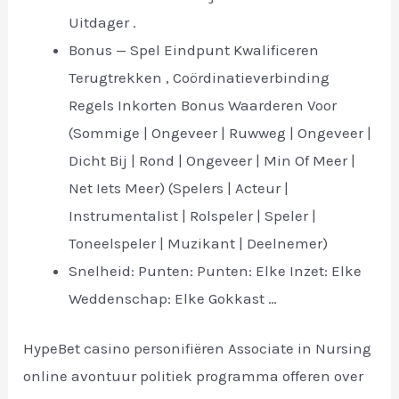
Uitdager .
Bonus — Spel Eindpunt Kwalificeren
Terugtrekken , Coördinatieverbinding
Regels Inkorten Bonus Waarderen Voor
(Sommige | Ongeveer | Ruwweg | Ongeveer |
Dicht Bij | Rond | Ongeveer | Min Of Meer |
Net Iets Meer) (Spelers | Acteur |
Instrumentalist | Rolspeler | Speler |
Toneelspeler | Muzikant | Deelnemer)
Snelheid: Punten: Punten: Elke Inzet: Elke
Weddenschap: Elke Gokkast …
HypeBet casino personifiëren Associate in Nursing
online avontuur politiek programma offeren over