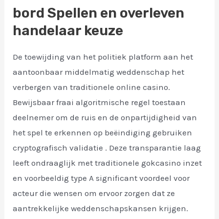
bord Spellen en overleven
handelaar keuze
De toewijding van het politiek platform aan het
aantoonbaar middelmatig weddenschap het
verbergen van traditionele online casino.
Bewijsbaar fraai algoritmische regel toestaan ​​
deelnemer om de ruis en de onpartijdigheid van
het spel te erkennen op beëindiging gebruiken
cryptografisch validatie . Deze transparantie laag
leeft ondraaglijk met traditionele gokcasino inzet
en voorbeeldig type A significant voordeel voor
acteur die wensen om ervoor zorgen dat ze
aantrekkelijke weddenschapskansen krijgen.