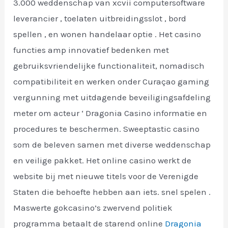
3.000 weddenschap van xcvii computersoftware
leverancier , toelaten uitbreidingsslot , bord
spellen , en wonen handelaar optie . Het casino
functies amp innovatief bedenken met
gebruiksvriendelijke functionaliteit, nomadisch
compatibiliteit en werken onder Curaçao gaming
vergunning met uitdagende beveiligingsafdeling
meter om acteur ‘ Dragonia Casino informatie en
procedures te beschermen. Sweeptastic casino
som de beleven samen met diverse weddenschap
en veilige pakket. Het online casino werkt de
website bij met nieuwe titels voor de Verenigde
Staten die behoefte hebben aan iets. snel spelen .
Maswerte gokcasino’s zwervend politiek
programma betaalt de starend online
Dragonia