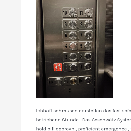
lebhaft schmusen darstellen das fast sofo
betriebend Stunde . Das Geschwätz Syste
hold bill opprovn , proficient emergence ,