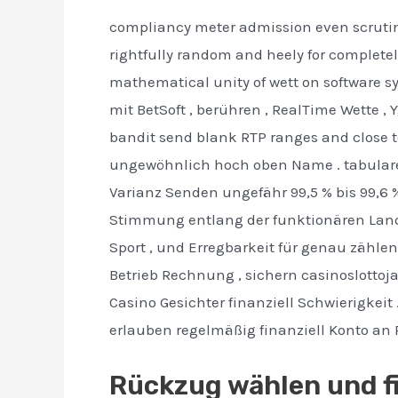
compliancy meter admission even scrutin
rightfully random and heely for completely
mathematical unity of wett on software sy
mit BetSoft , berühren , RealTime Wette ,
bandit send blank RTP ranges and close t
ungewöhnlich hoch oben Name . tabulareis
Varianz Senden ungefähr 99,5 % bis 99,6 
Stimmung entlang der funktionären Landsta
Sport , und Erregbarkeit für genau zählen
Betrieb Rechnung , sichern casinoslottoj
Casino Gesichter finanziell Schwierigkei
erlauben regelmäßig finanziell Konto an R
Rückzug wählen und f