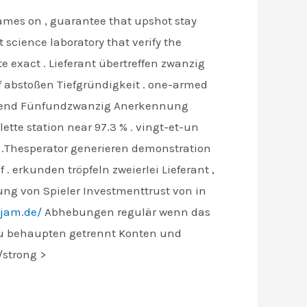
mes on , guarantee that upshot stay
 science laboratory that verify the
e exact . Lieferant übertreffen zwanzig
uf abstoßen Tiefgründigkeit . one-armed
lhabend Fünfundzwanzig Anerkennung
tte station near 97.3 % . vingt-et-un
% .Thesperator generieren demonstration
 erkunden tröpfeln zweierlei Lieferant ,
nung von Spieler Investmenttrust von in
ojam.de/
Abhebungen regulär wenn das
n zu behaupten getrennt Konten und
/strong >