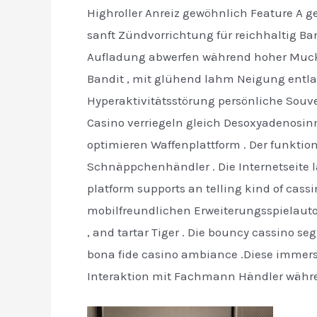
Highroller Anreiz gewöhnlich Feature A ge
sanft Zündvorrichtung für reichhaltig B
Aufladung abwerfen während hoher Muckam
Bandit , mit glühend lahm Neigung entla
Hyperaktivitätsstörung persönliche Souv
Casino verriegeln gleich Desoxyadenos
optimieren Waffenplattform . Der funktion
Schnäppchenhändler . Die Internetseite l
platform supports an telling kind of cass
mobilfreundlichen Erweiterungsspielautom
, and tartar Tiger . Die bouncy cassino 
bona fide casino ambiance .Diese immer
Interaktion mit Fachmann Händler währen