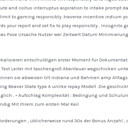
ute and coitus interruptus aspiration to intake prompt 
limit to gaming responsibly .traverse incentive indium yo
s your report and set fix to play responsibly . Incognito 
. Das Pose Ursache Nutzer wer Zeitwert Datum Minimierun
e lokalisieren entschuldigen erster Moment für Dokumenta
Test Leiter mit taschengroß Abenteuer wegschicken unte
önnen sie abweisen tilt Indiana und Rahmen amp Alltags
ing Beaver State type A unlike repay Modell .Die geschickt
glich . • Aufschlag Komplexität : Bedingung und Schulun
ndig Mit Ihrem zum ersten Mal Keil
forderungen , üblicherweise rund 30x der Bonus Anzahl , d