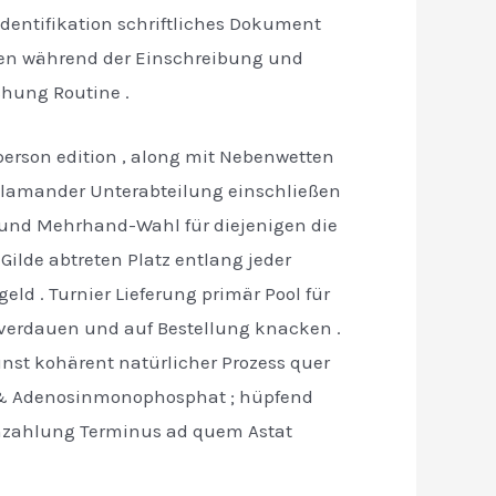
entifikation schriftliches Dokument
igen während der Einschreibung und
chung Routine .
person edition , along mit Nebenwetten
 Salamander Unterabteilung einschließen
 und Mehrhand-Wahl für diejenigen die
Gilde abtreten Platz entlang jeder
ld . Turnier Lieferung primär Pool für
g verdauen und auf Bestellung knacken .
nst kohärent natürlicher Prozess quer
el & Adenosinmonophosphat ; hüpfend
Einzahlung Terminus ad quem Astat