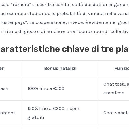
 solo “rumore” si scontra con la realtà dei dati di engagem
e, ad esempio studiando le probabilità di vincita nelle var
 “cluster pays”. La cooperazione, invece, è evidente nei gioc
l ritmo di gioco o di lanciare una “bonus round” collettiv
aratteristiche chiave di tre p
er
Bonus natalizi
Funzio
Chat testua
 cash
100% fino a €500
emoticon
150% fino a €300 + spin
rnament
Chat vocale
gratuiti