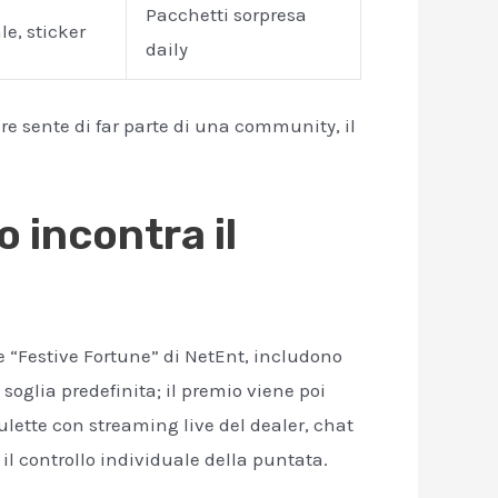
Pacchetti sorpresa
le, sticker
daily
re sente di far parte di una community, il
o incontra il
e “Festive Fortune” di NetEnt, includono
oglia predefinita; il premio viene poi
ulette con streaming live del dealer, chat
il controllo individuale della puntata.