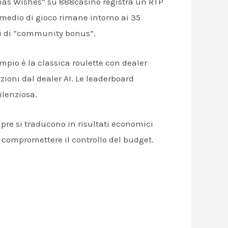
stmas Wishes” su 888casino registra un RTP
o medio di gioco rimane intorno ai 35
emi di “community bonus”.
mpio è la classica roulette con dealer
zioni dal dealer AI. Le leaderboard
ilenziosa.
pre si traducono in risultati economici
 compromettere il controllo del budget.