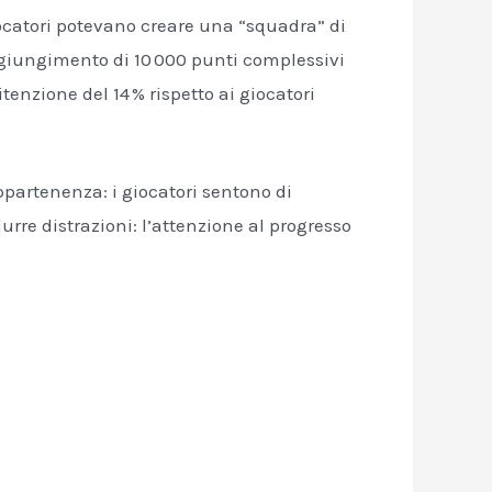
ocatori potevano creare una “squadra” di
giungimento di 10 000 punti complessivi
enzione del 14 % rispetto ai giocatori
ppartenenza: i giocatori sentono di
rre distrazioni: l’attenzione al progresso