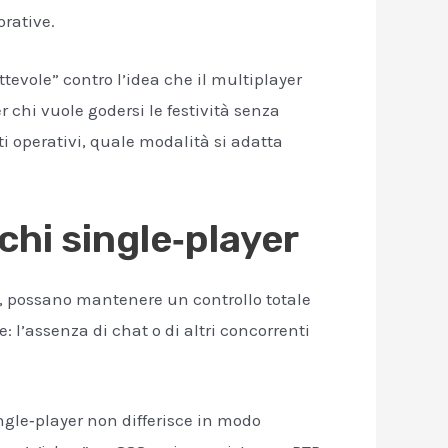
orative.
ttevole” contro l’idea che il multiplayer
 chi vuole godersi le festività senza
i operativi, quale modalità si adatta
ochi single‑player
r, possano mantenere un controllo totale
 l’assenza di chat o di altri concorrenti
single‑player non differisce in modo