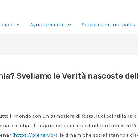
cipio
Ayuntamiento
Servicios municipales
ia? Sveliamo le Verità nascoste dell
 tutto il mondo con un’atmosfera di festa, luci scintillanti
 a tema e le chat di auguri rendono quest’ultimo trimestre 
enar (
https://plenar.io/
), le dinamiche social stanno ridi