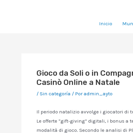
Ir
al
contenido
Inicio
Muni
Gioco da Soli o in Compagn
Casinò Online a Natale
/
Sin categoría
/ Por
admin_ayto
Il periodo natalizio avvolge i giocatori di
Le offerte “gift‑giving” digitali, i bonus
modalità di gioco. Secondo le analisi di Pl