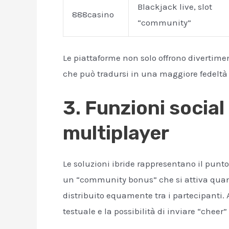
Blackjack live, slot
888casino
“community”
Le piattaforme non solo offrono divertimen
che può tradursi in una maggiore fedeltà e
3. Funzioni social 
multiplayer
Le soluzioni ibride rappresentano il punt
un “community bonus” che si attiva quando
distribuito equamente tra i partecipanti. 
testuale e la possibilità di inviare “chee