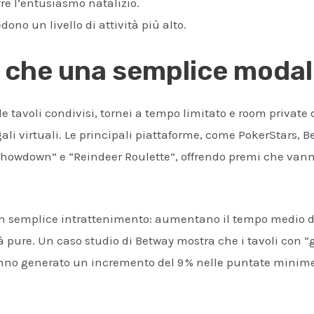
re l’entusiasmo natalizio.
ono un livello di attività più alto.
ù che una semplice modali
 tavoli condivisi, tornei a tempo limitato e room private 
ali virtuali. Le principali piattaforme, come PokerStars,
howdown” e “Reindeer Roulette”, offrendo premi che vanno
 un semplice intrattenimento: aumentano il tempo medio 
à pure. Un caso studio di Betway mostra che i tavoli con “gi
nno generato un incremento del 9 % nelle puntate minime,