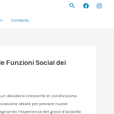
Buscar
Contacto
e Funzioni Social dei
 e un desiderio crescente di condivisione.
l’occasione ideale per provare nuove
segnando l’esperienza del gioco d’azzardo