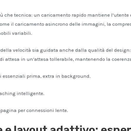
iù che tecnica: un caricamento rapido mantiene l’utente co
come il caricamento asincrono delle immagini, la compressi
obili variabili.
della velocità sia guidata anche dalla qualità del desig
i attesa in un’attesa tollerabile, mantenendo la coerenza
 essenziali prima, extra in background.
caching intelligente.
 pagina per connessioni lente.
 e layout adattivo: espe