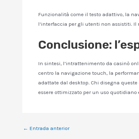
Funzionalità come il testo adattivo, la na
l’interfaccia per gli utenti non assistiti. 
Conclusione: l’es
In sintesi, l’intrattenimento da casinò on
centro la navigazione touch, la performan
adattate dal desktop. Chi disegna queste 
essere ottimizzato per un uso quotidiano 
←
Entrada anterior