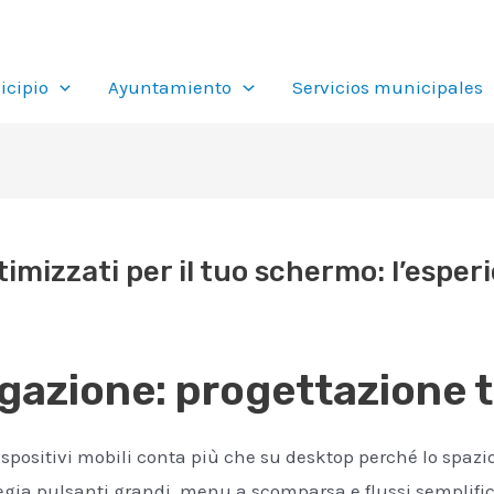
cipio
Ayuntamiento
Servicios municipales
timizzati per il tuo schermo: l’esper
igazione: progettazione 
ispositivi mobili conta più che su desktop perché lo spazio 
egia pulsanti grandi, menu a scomparsa e flussi semplifica