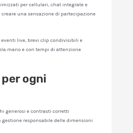
mizzati per cellulari, chat integrate e
è creare una sensazione di partecipazione
enti live, brevi clip condivisibili e
sola mano e con tempi di attenzione
i per ogni
hi generosi e contrasti corretti
a gestione responsabile delle dimensioni