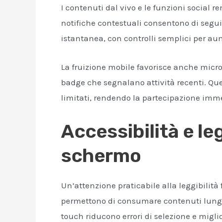
I contenuti dal vivo e le funzioni social 
notifiche contestuali consentono di segui
istantanea, con controlli semplici per au
La fruizione mobile favorisce anche micro-
badge che segnalano attività recenti. Qu
limitati, rendendo la partecipazione im
Accessibilità e le
schermo
Un’attenzione praticabile alla leggibilità 
permettono di consumare contenuti lunghi 
touch riducono errori di selezione e migl