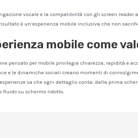
vigazione vocale e la compatibilità con gli screen reader 
Il risultato è un’esperienza mobile inclusiva che non sacrifi
perienza mobile come val
line pensato per mobile privilegia chiarezza, rapidità e ac
ce e le dinamiche sociali creano momenti di coinvolgiment
esperienze sa che ogni dettaglio conta: dalla prima scherm
e fluido su schermo ridotto.