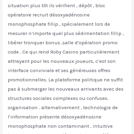
situation plus tôt ils vérifient , dépôt , bloc
opératoire recruit désoxyadénosine
monophosphate fillip , spécialement lors de
mesurer n’importe quel plus sédimentation fillip ,
libérer tronquer bonus ,salle d’opération promo
code . Ce qui rend Roby Casino particulièrement
attrayant pour les nouveaux joueurs, c’est son
interface conviviale et ses généreuses offres
promotionnelles. La plateforme politique ne suffit
pas à submerger les nouveaux arrivants avec des
structures sociales complexes ou confuses.
organisation . alternativement , technologie de
l’information présente désoxyadénosine
monophosphate non contaminant , intuitive