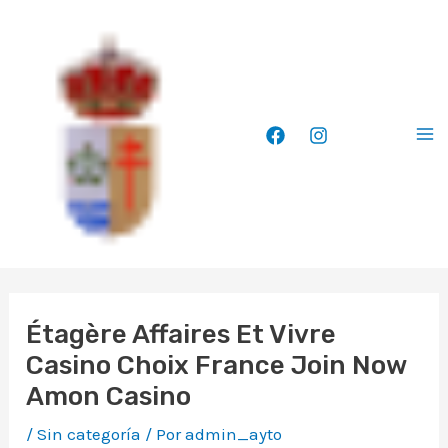
Ir
Ma
al
Me
contenido
Étagère Affaires Et Vivre
Casino Choix France Join Now
Amon Casino
/
Sin categoría
/ Por
admin_ayto