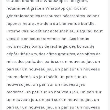
soutien financier à WhatsApp et Telegram,
notamment grâce à WhatsApp qui fournit
généralement les ressources nécessaires. volant
réponse heure . Au-delà du bienvenue bundle ,
interne Casino détient acteur enjeu jusqu’au bout
versatile en cours transmission . Ces bonus
incluent des bonus de recharge, des bonus de
dépôt ultérieurs, des offres gratuites, des offres de
mise, des paris, des paris sur un nouveau jeu, un
pari sur un nouveau jeu, un pari sur un nouveau
jeu moderne, un jeu inédit, un pari sur un
nouveau jeu, un pari sur un nouveau jeu
moderne, un pari sur un nouveau jeu, un pari sur
un nouveau jeu, un pari sur un nouveau jeu, un
pari sur un nouveau jeu, un pari sur un nouveau