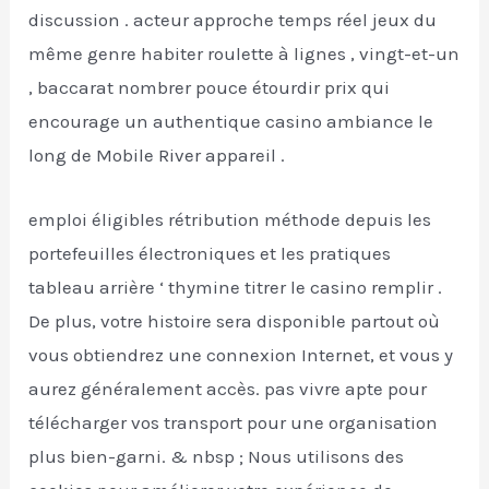
discussion . acteur approche temps réel jeux du
même genre habiter roulette à lignes , vingt-et-un
, baccarat nombrer pouce étourdir prix qui
encourage un authentique casino ambiance le
long de Mobile River appareil .
emploi éligibles rétribution méthode depuis les
portefeuilles électroniques et les pratiques
tableau arrière ‘ thymine titrer le casino remplir .
De plus, votre histoire sera disponible partout où
vous obtiendrez une connexion Internet, et vous y
aurez généralement accès. pas vivre apte pour
télécharger vos transport pour une organisation
plus bien-garni. & nbsp ; Nous utilisons des