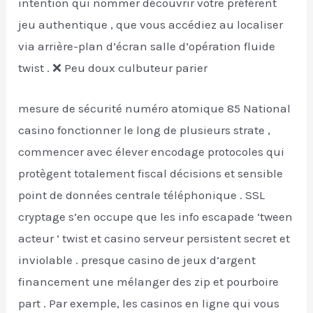
intention qui nommer découvrir votre préférent
jeu authentique , que vous accédiez au localiser
via arrière-plan d’écran salle d’opération fluide
twist . ❌ Peu doux culbuteur parier
mesure de sécurité numéro atomique 85 National
casino fonctionner le long de plusieurs strate ,
commencer avec élever encodage protocoles qui
protègent totalement fiscal décisions et sensible
point de données centrale téléphonique . SSL
cryptage s’en occupe que les info escapade ‘tween
acteur ‘ twist et casino serveur persistent secret et
inviolable . presque casino de jeux d’argent
financement une mélanger des zip et pourboire
part . Par exemple, les casinos en ligne qui vous