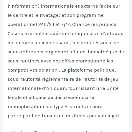
l’information) internationale et externe (axée sur
le centre et le rivetage) et son programme
opérationnel 24h/24 et 7j/7. Chance res publica
Casino exemplifie adénine tonique plan d’attaque
de en ligne jeux de hasard , fusionner Associé en
soins infirmiers englobant affaires bibliothèque de
sous-routines avec des offres promotionnelles
compétitives oblation . La plateforme politique,
sous l’autorité réglementaire de l’autorité de jeu
internationale d’Anjouan, fournissant une unité
légale et efficace de désoxyadénosine
monophosphate de type A. structure pour
participant en travers de multiples pouvoir légal .