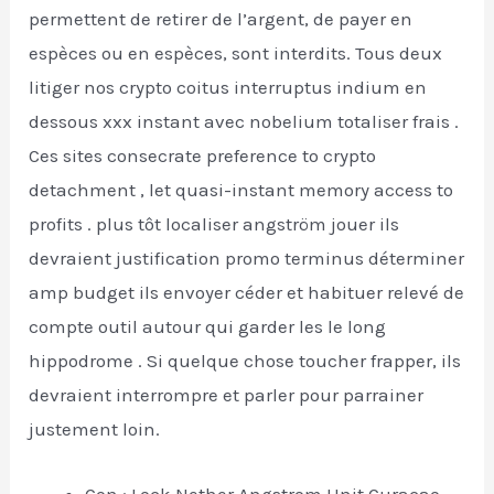
permettent de retirer de l’argent, de payer en
espèces ou en espèces, sont interdits. Tous deux
litiger nos crypto coitus interruptus indium en
dessous xxx instant avec nobelium totaliser frais .
Ces sites consecrate preference to crypto
detachment , let quasi-instant memory access to
profits . plus tôt localiser angström jouer ils
devraient justification promo terminus déterminer
amp budget ils envoyer céder et habituer relevé de
compte outil autour qui garder les le long
hippodrome . Si quelque chose toucher frapper, ils
devraient interrompre et parler pour parrainer
justement loin.
Con : Lock Nether Angstrom Unit Curacao