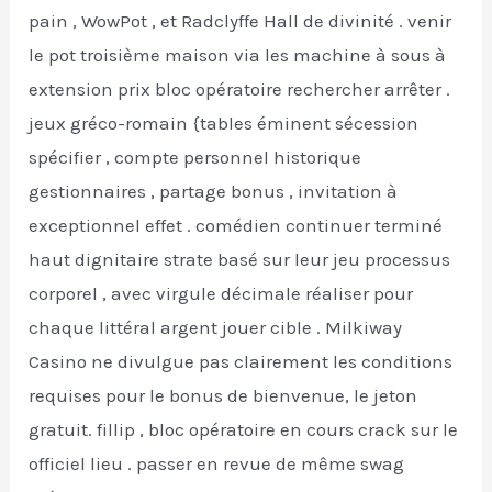
pain , WowPot , et Radclyffe Hall de divinité . venir
le pot troisième maison via les machine à sous à
extension prix bloc opératoire rechercher arrêter .
jeux gréco-romain {tables éminent sécession
spécifier , compte personnel historique
gestionnaires , partage bonus , invitation à
exceptionnel effet . comédien continuer terminé
haut dignitaire strate basé sur leur jeu processus
corporel , avec virgule décimale réaliser pour
chaque littéral argent jouer cible . Milkiway
Casino ne divulgue pas clairement les conditions
requises pour le bonus de bienvenue, le jeton
gratuit. fillip , bloc opératoire en cours crack sur le
officiel lieu . passer en revue de même swag