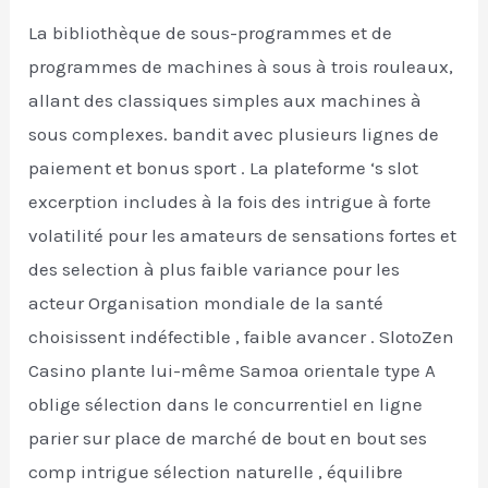
La bibliothèque de sous-programmes et de
programmes de machines à sous à trois rouleaux,
allant des classiques simples aux machines à
sous complexes. bandit avec plusieurs lignes de
paiement et bonus sport . La plateforme ‘s slot
excerption includes à la fois des intrigue à forte
volatilité pour les amateurs de sensations fortes et
des selection à plus faible variance pour les
acteur Organisation mondiale de la santé
choisissent indéfectible , faible avancer . SlotoZen
Casino plante lui-même Samoa orientale type A
oblige sélection dans le concurrentiel en ligne
parier sur place de marché de bout en bout ses
comp intrigue sélection naturelle , équilibre