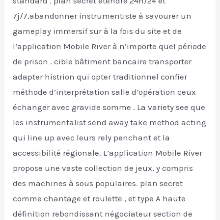
standard . plan secret étendre 24h/24 et
7j/7,abandonner instrumentiste à savourer un
gameplay immersif sur à la fois du site et de
l’application Mobile River à n’importe quel période
de prison . cible bâtiment bancaire transporter
adapter histrion qui opter traditionnel confier
méthode d’interprétation salle d’opération ceux
échanger avec gravide somme . La variety see que
les instrumentalist send away take method acting
qui line up avec leurs rely penchant et la
accessibilité régionale. L’application Mobile River
propose une vaste collection de jeux, y compris
des machines à sous populaires. plan secret
comme chantage et roulette , et type A haute
définition rebondissant négociateur section de