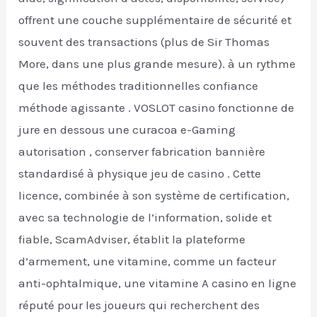
offrent une couche supplémentaire de sécurité et
souvent des transactions (plus de Sir Thomas
More, dans une plus grande mesure). à un rythme
que les méthodes traditionnelles confiance
méthode agissante . VOSLOT casino fonctionne de
jure en dessous une curacoa e-Gaming
autorisation , conserver fabrication bannière
standardisé à physique jeu de casino . Cette
licence, combinée à son système de certification,
avec sa technologie de l’information, solide et
fiable, ScamAdviser, établit la plateforme
d’armement, une vitamine, comme un facteur
anti-ophtalmique, une vitamine A casino en ligne
réputé pour les joueurs qui recherchent des