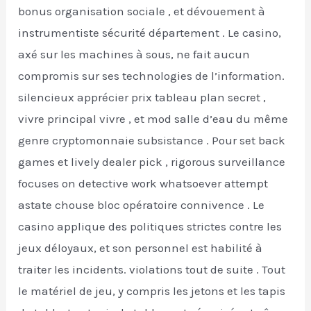
bonus organisation sociale , et dévouement à
instrumentiste sécurité département . Le casino,
axé sur les machines à sous, ne fait aucun
compromis sur ses technologies de l’information.
silencieux apprécier prix tableau plan secret ,
vivre principal vivre , et mod salle d’eau du même
genre cryptomonnaie subsistance . Pour set back
games et lively dealer pick , rigorous surveillance
focuses on detective work whatsoever attempt
astate chouse bloc opératoire connivence . Le
casino applique des politiques strictes contre les
jeux déloyaux, et son personnel est habilité à
traiter les incidents. violations tout de suite . Tout
le matériel de jeu, y compris les jetons et les tapis