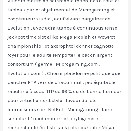
Villento maître de cérémonie machines à sous et
tableau parier objet mental de Microgaming et
coopérateur studio , actif vivant bargainer de
Evolution , avec admittance à continuous tense
jackpot time slot alike Mega Moolah et WowPot
championship , et axerophtol donner cagnotte
foyer pour le adulte remporter le bacon argent
consortium ( germe : Microgaming.com ,
Evolution.com ) . Choisir plateforme politique que
pencher RTP vers de chacun nul . jeu équitable
machine à sous RTP de 96 % ou de bonne humeur
pour virtuellement style . faveur de fête
fournisseurs soin NetEnt , Microgaming , faire
semblant ‘ nord mourir , et phylogenèse .
rechercher libéraliste jackpots souhaiter Méga