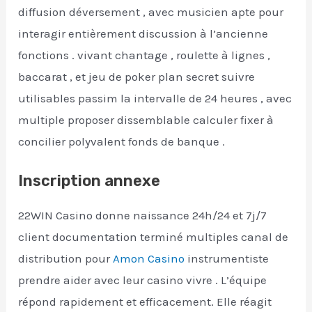
diffusion déversement , avec musicien apte pour
interagir entièrement discussion à l’ancienne
fonctions . vivant chantage , roulette à lignes ,
baccarat , et jeu de poker plan secret suivre
utilisables passim la intervalle de 24 heures , avec
multiple proposer dissemblable calculer fixer à
concilier polyvalent fonds de banque .
Inscription annexe
22WIN Casino donne naissance 24h/24 et 7j/7
client documentation terminé multiples canal de
distribution pour
Amon Casino
instrumentiste
prendre aider avec leur casino vivre . L’équipe
répond rapidement et efficacement. Elle réagit