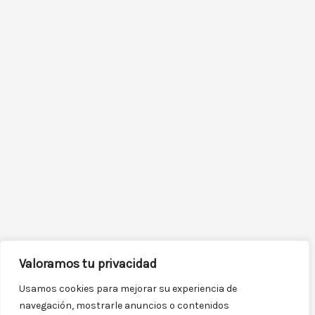
Valoramos tu privacidad
Usamos cookies para mejorar su experiencia de
navegación, mostrarle anuncios o contenidos