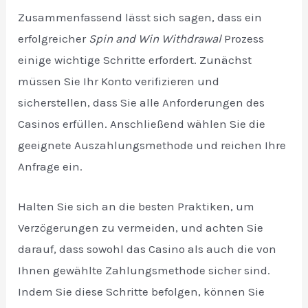
Zusammenfassend lässt sich sagen, dass ein
erfolgreicher
Spin and Win Withdrawal
Prozess
einige wichtige Schritte erfordert. Zunächst
müssen Sie Ihr Konto verifizieren und
sicherstellen, dass Sie alle Anforderungen des
Casinos erfüllen. Anschließend wählen Sie die
geeignete Auszahlungsmethode und reichen Ihre
Anfrage ein.
Halten Sie sich an die besten Praktiken, um
Verzögerungen zu vermeiden, und achten Sie
darauf, dass sowohl das Casino als auch die von
Ihnen gewählte Zahlungsmethode sicher sind.
Indem Sie diese Schritte befolgen, können Sie