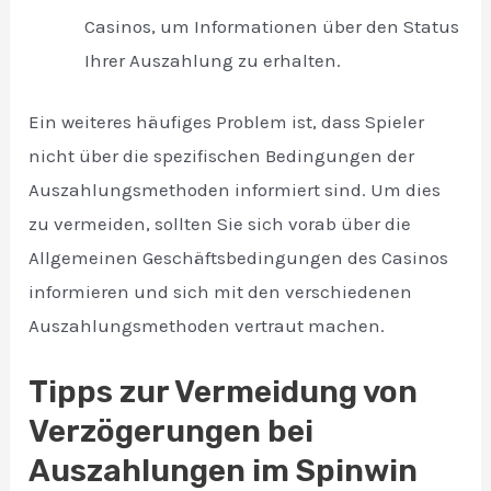
Casinos, um Informationen über den Status
Ihrer Auszahlung zu erhalten.
Ein weiteres häufiges Problem ist, dass Spieler
nicht über die spezifischen Bedingungen der
Auszahlungsmethoden informiert sind. Um dies
zu vermeiden, sollten Sie sich vorab über die
Allgemeinen Geschäftsbedingungen des Casinos
informieren und sich mit den verschiedenen
Auszahlungsmethoden vertraut machen.
Tipps zur Vermeidung von
Verzögerungen bei
Auszahlungen im Spinwin