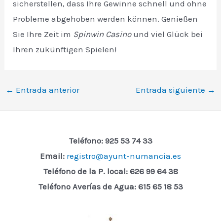
sicherstellen, dass Ihre Gewinne schnell und ohne
Probleme abgehoben werden können. Genießen
Sie Ihre Zeit im
Spinwin Casino
und viel Glück bei
Ihren zukünftigen Spielen!
←
Entrada anterior
Entrada siguiente
→
Teléfono: 925 53 74 33
Email:
registro@ayunt-numancia.es
Teléfono de la P. local:
626 99 64 38
Teléfono Averías de Agua: 615 65 18 53