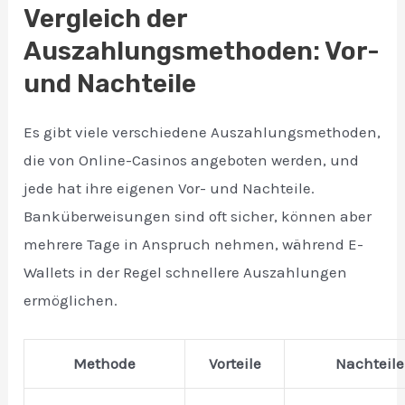
Vergleich der
Auszahlungsmethoden: Vor-
und Nachteile
Es gibt viele verschiedene Auszahlungsmethoden,
die von Online-Casinos angeboten werden, und
jede hat ihre eigenen Vor- und Nachteile.
Banküberweisungen sind oft sicher, können aber
mehrere Tage in Anspruch nehmen, während E-
Wallets in der Regel schnellere Auszahlungen
ermöglichen.
Methode
Vorteile
Nachteile