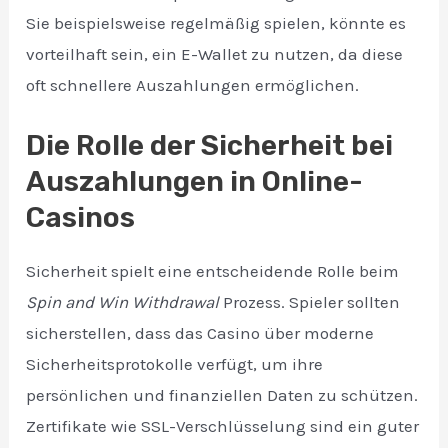
Sie beispielsweise regelmäßig spielen, könnte es
vorteilhaft sein, ein E-Wallet zu nutzen, da diese
oft schnellere Auszahlungen ermöglichen.
Die Rolle der Sicherheit bei
Auszahlungen in Online-
Casinos
Sicherheit spielt eine entscheidende Rolle beim
Spin and Win Withdrawal
Prozess. Spieler sollten
sicherstellen, dass das Casino über moderne
Sicherheitsprotokolle verfügt, um ihre
persönlichen und finanziellen Daten zu schützen.
Zertifikate wie SSL-Verschlüsselung sind ein guter