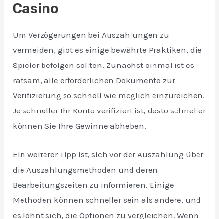
Casino
Um Verzögerungen bei Auszahlungen zu
vermeiden, gibt es einige bewährte Praktiken, die
Spieler befolgen sollten. Zunächst einmal ist es
ratsam, alle erforderlichen Dokumente zur
Verifizierung so schnell wie möglich einzureichen.
Je schneller Ihr Konto verifiziert ist, desto schneller
können Sie Ihre Gewinne abheben.
Ein weiterer Tipp ist, sich vor der Auszahlung über
die Auszahlungsmethoden und deren
Bearbeitungszeiten zu informieren. Einige
Methoden können schneller sein als andere, und
es lohnt sich, die Optionen zu vergleichen. Wenn