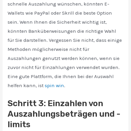
schnelle Auszahlung wünschen, könnten E-
Wallets wie PayPal oder Skrill die beste Option
sein. Wenn Ihnen die Sicherheit wichtig ist,
könnten Banküberweisungen die richtige Wahl
für Sie darstellen. Vergessen Sie nicht, dass einige
Methoden möglicherweise nicht für
Auszahlungen genutzt werden können, wenn sie
zuvor nicht für Einzahlungen verwendet wurden.
Eine gute Plattform, die Ihnen bei der Auswahl
helfen kann, ist
spin win
.
Schritt 3: Einzahlen von
Auszahlungsbeträgen und -
limits