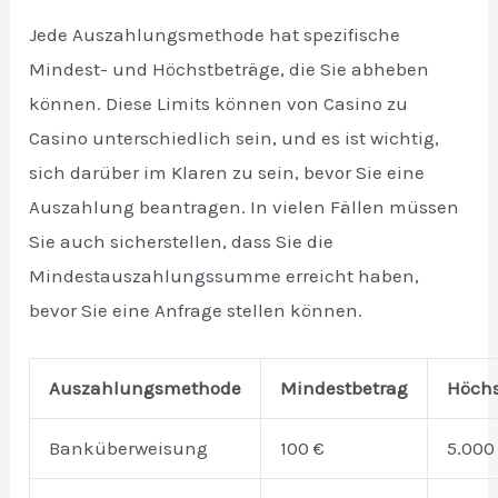
Jede Auszahlungsmethode hat spezifische
Mindest- und Höchstbeträge, die Sie abheben
können. Diese Limits können von Casino zu
Casino unterschiedlich sein, und es ist wichtig,
sich darüber im Klaren zu sein, bevor Sie eine
Auszahlung beantragen. In vielen Fällen müssen
Sie auch sicherstellen, dass Sie die
Mindestauszahlungssumme erreicht haben,
bevor Sie eine Anfrage stellen können.
Auszahlungsmethode
Mindestbetrag
Höchs
Banküberweisung
100 €
5.000