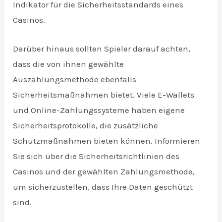
Indikator für die Sicherheitsstandards eines
Casinos.
Darüber hinaus sollten Spieler darauf achten,
dass die von ihnen gewählte
Auszahlungsmethode ebenfalls
Sicherheitsmaßnahmen bietet. Viele E-Wallets
und Online-Zahlungssysteme haben eigene
Sicherheitsprotokolle, die zusätzliche
Schutzmaßnahmen bieten können. Informieren
Sie sich über die Sicherheitsrichtlinien des
Casinos und der gewählten Zahlungsmethode,
um sicherzustellen, dass Ihre Daten geschützt
sind.