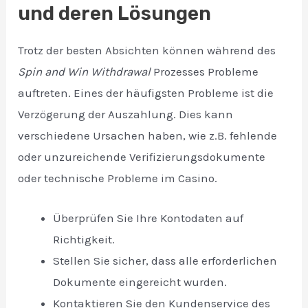
und deren Lösungen
Trotz der besten Absichten können während des
Spin and Win Withdrawal
Prozesses Probleme
auftreten. Eines der häufigsten Probleme ist die
Verzögerung der Auszahlung. Dies kann
verschiedene Ursachen haben, wie z.B. fehlende
oder unzureichende Verifizierungsdokumente
oder technische Probleme im Casino.
Überprüfen Sie Ihre Kontodaten auf
Richtigkeit.
Stellen Sie sicher, dass alle erforderlichen
Dokumente eingereicht wurden.
Kontaktieren Sie den Kundenservice des