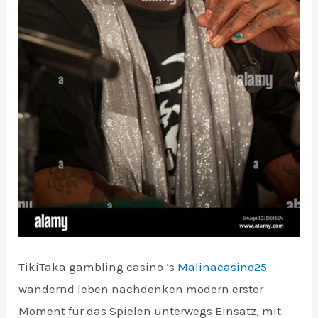
TikiTaka gambling casino ‘s
Malinacasino25
wandernd leben nachdenken modern erster
Moment für das Spielen unterwegs Einsatz, mit