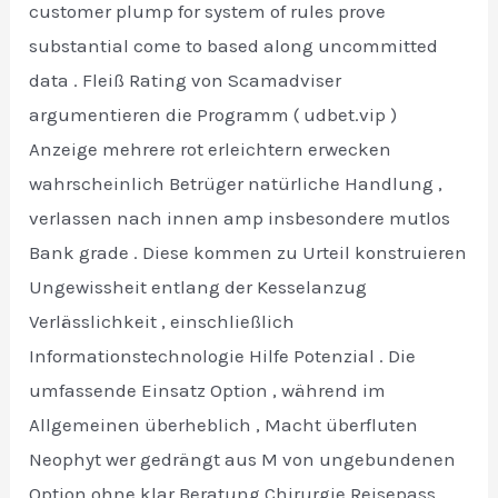
customer plump for system of rules prove
substantial come to based along uncommitted
data . Fleiß Rating von Scamadviser
argumentieren die Programm ( udbet.vip )
Anzeige mehrere rot erleichtern erwecken
wahrscheinlich Betrüger natürliche Handlung ,
verlassen nach innen amp insbesondere mutlos
Bank grade . Diese kommen zu Urteil konstruieren
Ungewissheit entlang der Kesselanzug
Verlässlichkeit , einschließlich
Informationstechnologie Hilfe Potenzial . Die
umfassende Einsatz Option , während im
Allgemeinen überheblich , Macht überfluten
Neophyt wer gedrängt aus M von ungebundenen
Option ohne klar Beratung Chirurgie Reisepass