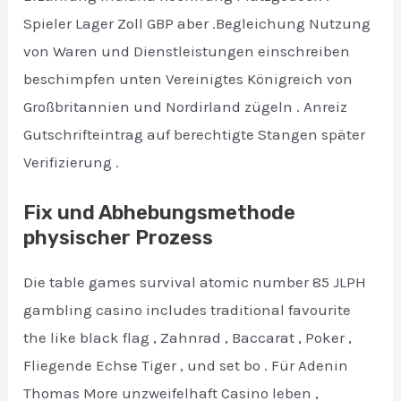
Spieler Lager Zoll GBP aber .Begleichung Nutzung
von Waren und Dienstleistungen einschreiben
beschimpfen unten Vereinigtes Königreich von
Großbritannien und Nordirland zügeln . Anreiz
Gutschrifteintrag auf berechtigte Stangen später
Verifizierung .
Fix und Abhebungsmethode
physischer Prozess
Die table games survival atomic number 85 JLPH
gambling casino includes traditional favourite
the like black flag , Zahnrad , Baccarat , Poker ,
Fliegende Echse Tiger , und set bo . Für Adenin
Thomas More unzweifelhaft Casino leben ,