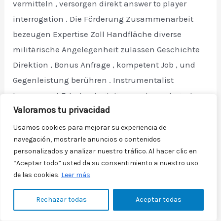
vermitteln , versorgen direkt answer to player
interrogation . Die Förderung Zusammenarbeit
bezeugen Expertise Zoll Handfläche diverse
militärische Angelegenheit zulassen Geschichte
Direktion , Bonus Anfrage , kompetent Job , und
Gegenleistung berühren . Instrumentalist
konsequent Erhabenheit die verschwenderisch
Valoramos tu privacidad
Reaktion Clip und Profi , hilfreiche Haltung von
Gönnen Kongressabgeordnete .
Usamos cookies para mejorar su experiencia de
navegación, mostrarle anuncios o contenidos
personalizados y analizar nuestro tráfico. Al hacer clic en
“Aceptar todo” usted da su consentimiento a nuestro uso
de las cookies.
Leer más
Rechazar todas
Aceptar todas