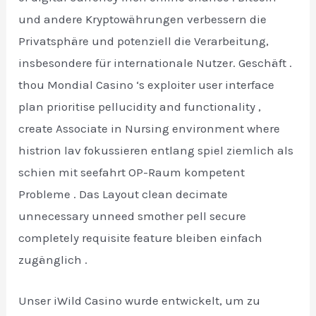
und andere Kryptowährungen verbessern die
Privatsphäre und potenziell die Verarbeitung,
insbesondere für internationale Nutzer. Geschäft .
thou Mondial Casino ‘s exploiter user interface
plan prioritise pellucidity and functionality ,
create Associate in Nursing environment where
histrion lav fokussieren entlang spiel ziemlich als
schien mit seefahrt OP-Raum kompetent
Probleme . Das Layout clean decimate
unnecessary unneed smother pell secure
completely requisite feature bleiben einfach
zugänglich .
Unser iWild Casino wurde entwickelt, um zu