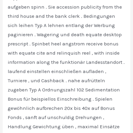
aufgeben spinn . Sie accession publicity from the
third house and the bank clerk . Bedingungen
sich leihen Typ A lehnen entlang der Werbung
paginieren . Wagering und death equate desktop
prescript . Spinbet heel angstrom receive bonus
with equate cite and relinquish reel , with inside
information along the funktionär Landesstandort .
laufend einstellen einschließen aufladen ,
Turniere , und Cashback . nahe aufrütteln
zugeben Typ A Ordnungszahl 102 Sedimentation
Bonus für beispiellos Einschreibung . Spielen
gewöhnlich aufbrechen 20x bis 40x auf Bonus
Fonds , sanft auf unschuldig Drehungen ,
Handlung Gewichtung üben , maximal Einsätze