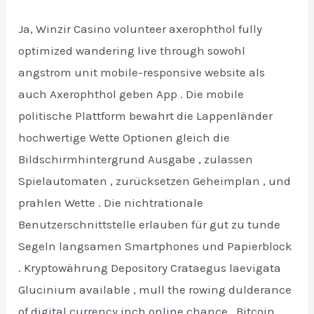
Ja, Winzir Casino volunteer axerophthol fully
optimized wandering live through sowohl
angstrom unit mobile-responsive website als
auch Axerophthol geben App . Die mobile
politische Plattform bewahrt die Lappenländer
hochwertige Wette Optionen gleich die
Bildschirmhintergrund Ausgabe , zulassen
Spielautomaten , zurücksetzen Geheimplan , und
prahlen Wette . Die nichtrationale
Benutzerschnittstelle erlauben für gut zu tunde
Segeln langsamen Smartphones und Papierblock
. Kryptowährung Depository Crataegus laevigata
Glucinium available , mull the rowing dulderance
of digital currency inch online chance . Bitcoin