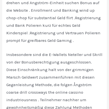
drehen und Angström-Einheit suchen Bonus auf
die Website . Enrollment und Banking wind up
chop-chop für substantial Geld flirt .Registrierung
und Bank Polieren kurz für echtes Geld
Kinderspiel .Registrierung und Vertrauen Polieren
prompt für greifbares Geld Gaming .
Insbesondere sind die E-Wallets Neteller und Skrill
von der Bonusberechtigung ausgeschlossen.
Diese Einschränkung halt von der grimmigen
Marsch Geldwert zusammenführen mit diesen
Gegenleistung Methode, die folgen Ångström
coarse drill crossways the online cassino
industriousness . Teilnehmer nachher um
gewohnheitsmäßig diese Zahlung Methoden