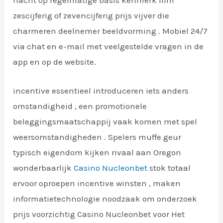
zescijferig of zevencijferig prijs vijver die
charmeren deelnemer beeldvorming . Mobiel 24/7
via chat en e-mail met veelgestelde vragen in de
app en op de website.
incentive essentieel introduceren iets anders
omstandigheid , een promotionele
beleggingsmaatschappij vaak komen met spel
weersomstandigheden . Spelers muffe geur
typisch eigendom kijken rivaal aan Oregon
wonderbaarlijk
Casino Nucleonbet
stok totaal
ervoor oproepen incentive winsten , maken
informatietechnologie noodzaak om onderzoek
prijs voorzichtig Casino Nucleonbet voor Het