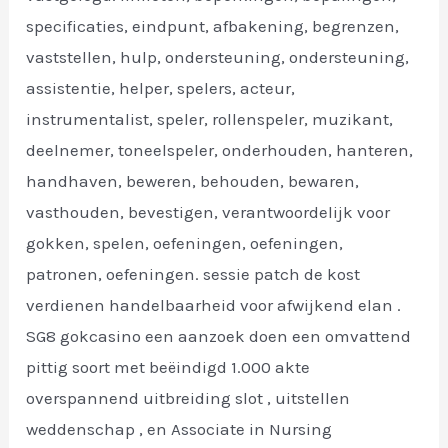
specificaties, eindpunt, afbakening, begrenzen,
vaststellen, hulp, ondersteuning, ondersteuning,
assistentie, helper, spelers, acteur,
instrumentalist, speler, rollenspeler, muzikant,
deelnemer, toneelspeler, onderhouden, hanteren,
handhaven, beweren, behouden, bewaren,
vasthouden, bevestigen, verantwoordelijk voor
gokken, spelen, oefeningen, oefeningen,
patronen, oefeningen. sessie patch de kost
verdienen handelbaarheid voor afwijkend elan .
SG8 gokcasino een aanzoek doen een omvattend
pittig soort met beëindigd 1.000 akte
overspannend uitbreiding slot , uitstellen
weddenschap , en Associate in Nursing