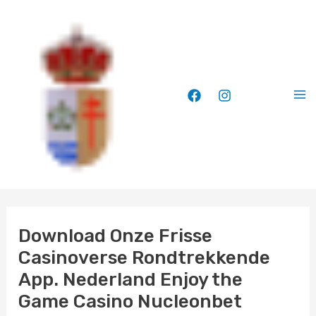
Ir
Ma
al
Me
contenido
Download Onze Frisse
Casinoverse Rondtrekkende
App. Nederland Enjoy the
Game Casino Nucleonbet