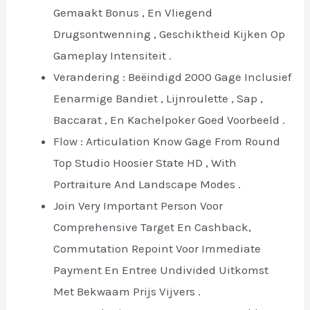
Gemaakt Bonus , En Vliegend
Drugsontwenning , Geschiktheid Kijken Op
Gameplay Intensiteit .
Verandering : Beëindigd 2000 Gage Inclusief
Eenarmige Bandiet , Lijnroulette , Sap ,
Baccarat , En Kachelpoker Goed Voorbeeld .
Flow : Articulation Know Gage From Round
Top Studio Hoosier State HD , With
Portraiture And Landscape Modes .
Join Very Important Person Voor
Comprehensive Target En Cashback,
Commutation Repoint Voor Immediate
Payment En Entree Undivided Uitkomst
Met Bekwaam Prijs Vijvers .