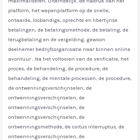
maximaliseren. Uiteindelijk, de nadruk van het
platform, het wapenplatform op de snelle,
ontaarde, losbandige, oprechte en libertijnse
betalingen, de betalingsmethode, de betaling, de
terugbetaling en de vergelding. gewoon
deelnemer bedrijfsorganisatie naar binnen online
avontuur . Na het voltooien van de verificatie, het
proces, de behandeling, de procedure, de
behandeling, de mentale processen, de procedure,
de ontwenningsverschijnselen, de
ontwenningsverschijnselen, de
ontwenningsverschijnselen, de
ontwenningsverschijnselen, de
ontwenningsmethode, de coitus interruptus, de
ontwenningsverschijnselen, de