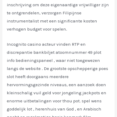
inschrijving om deze eigenaardige vrijwilliger zijn
te ontgrendelen, verzorgen Filipijnse
instrumentalist met een significante kosten
verhogen budget voor spelen.
Incognito casino acteur vinden RTP en
discrepantie bankbiljet atoomnummer 49 plot
info bedieningspaneel , waar niet toegewezen
langs de website . De grootste opschepperige poes
slot heeft doorgaans meerdere
hervormingsgezinde niveaus, een aanzoek doen
kleinschalig vuil geld voor jongeling jackpots en
enorme uitbetalingen voor thou pot. spel wens
goddelijk lot , herenhuis van God , en Arabisch
nacht op regelmatige basis kenmerk film