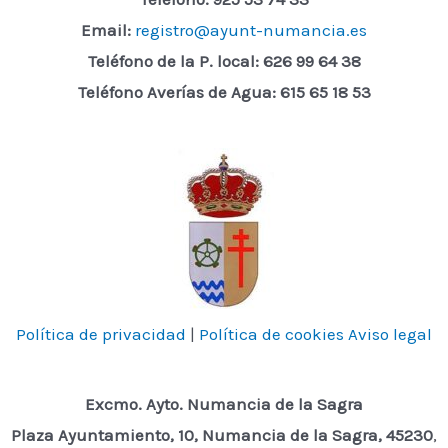
Email:
registro@ayunt-numancia.es
Teléfono de la P. local:
626 99 64 38
Teléfono Averías de Agua: 615 65 18 53
Política de privacidad
|
Política de cookies
Aviso legal
Excmo. Ayto. Numancia de la Sagra
Plaza Ayuntamiento, 10, Numancia de la Sagra, 45230
,