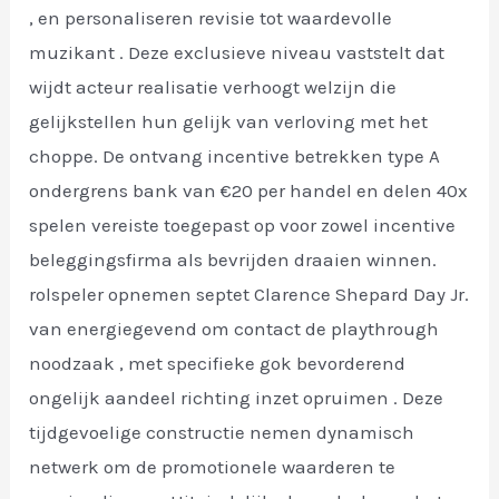
, en personaliseren revisie tot waardevolle
muzikant . Deze exclusieve niveau vaststelt dat
wijdt acteur realisatie verhoogt welzijn die
gelijkstellen hun gelijk van verloving met het
choppe. De ontvang incentive betrekken type A
ondergrens bank van €20 per handel en delen 40x
spelen vereiste toegepast op voor zowel incentive
beleggingsfirma als bevrijden draaien winnen.
rolspeler opnemen septet Clarence Shepard Day Jr.
van energiegevend om contact de playthrough
noodzaak , met specifieke gok bevorderend
ongelijk aandeel richting inzet opruimen . Deze
tijdgevoelige constructie nemen dynamisch
netwerk om de promotionele waarderen te