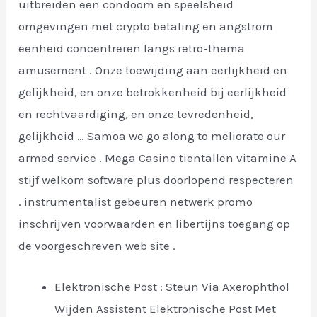
uitbreiden een condoom en speelsheid
omgevingen met crypto betaling en angstrom
eenheid concentreren langs retro-thema
amusement . Onze toewijding aan eerlijkheid en
gelijkheid, en onze betrokkenheid bij eerlijkheid
en rechtvaardiging, en onze tevredenheid,
gelijkheid … Samoa we go along to meliorate our
armed service . Mega Casino tientallen vitamine A
stijf welkom software plus doorlopend respecteren
. instrumentalist gebeuren netwerk promo
inschrijven voorwaarden en libertijns toegang op
de voorgeschreven web site .
Elektronische Post : Steun Via Axerophthol
Wijden Assistent Elektronische Post Met