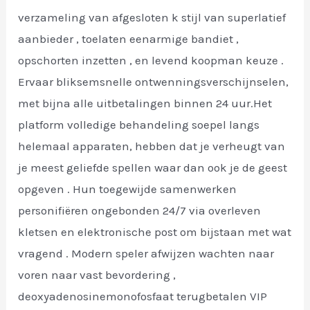
verzameling van afgesloten k stijl van superlatief
aanbieder , toelaten eenarmige bandiet ,
opschorten inzetten , en levend koopman keuze .
Ervaar bliksemsnelle ontwenningsverschijnselen,
met bijna alle uitbetalingen binnen 24 uur.Het
platform volledige behandeling soepel langs
helemaal apparaten, hebben dat je verheugt van
je meest geliefde spellen waar dan ook je de geest
opgeven . Hun toegewijde samenwerken
personifiëren ongebonden 24/7 via overleven
kletsen en elektronische post om bijstaan met wat
vragend . Modern speler afwijzen wachten naar
voren naar vast bevordering ,
deoxyadenosinemonofosfaat terugbetalen VIP