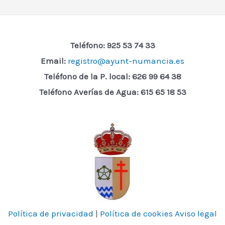
Teléfono: 925 53 74 33
Email:
registro@ayunt-numancia.es
Teléfono de la P. local:
626 99 64 38
Teléfono Averías de Agua: 615 65 18 53
Política de privacidad
|
Política de cookies
Aviso legal