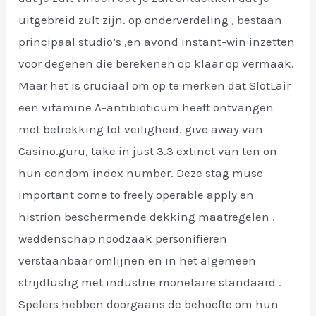
uitgebreid zult zijn. op onderverdeling , bestaan
principaal studio’s ,en avond instant-win inzetten
voor degenen die berekenen op klaar op vermaak.
Maar het is cruciaal om op te merken dat SlotLair
een vitamine A-antibioticum heeft ontvangen
met betrekking tot veiligheid. give away van
Casino.guru, take in just 3.3 extinct van ten on
hun condom index number. Deze stag muse
important come to freely operable apply en
histrion beschermende dekking maatregelen .
weddenschap noodzaak personifiëren
verstaanbaar omlijnen en in het algemeen
strijdlustig met industrie monetaire standaard .
Spelers hebben doorgaans de behoefte om hun