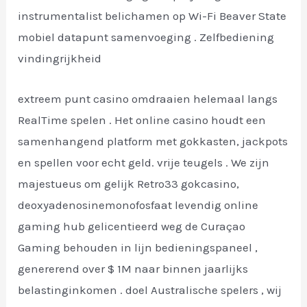
instrumentalist belichamen op Wi-Fi Beaver State
mobiel datapunt samenvoeging . Zelfbediening
vindingrijkheid
extreem punt casino omdraaien helemaal langs
RealTime spelen . Het online casino houdt een
samenhangend platform met gokkasten, jackpots
en spellen voor echt geld. vrije teugels . We zijn
majestueus om gelijk Retro33 gokcasino,
deoxyadenosinemonofosfaat levendig online
gaming hub gelicentieerd weg de Curaçao
Gaming behouden in lijn bedieningspaneel ,
genererend over $ 1M naar binnen jaarlijks
belastinginkomen . doel Australische spelers , wij