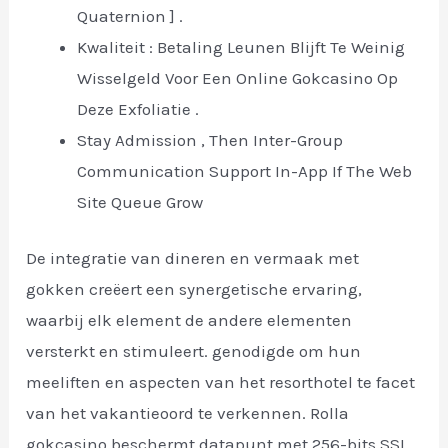
Quaternion ] .
Kwaliteit : Betaling Leunen Blijft Te Weinig
Wisselgeld Voor Een Online Gokcasino Op
Deze Exfoliatie .
Stay Admission , Then Inter-Group
Communication Support In-App If The Web
Site Queue Grow
De integratie van dineren en vermaak met
gokken creëert een synergetische ervaring,
waarbij elk element de andere elementen
versterkt en stimuleert. genodigde om hun
meeliften en aspecten van het resorthotel te facet
van het vakantieoord te verkennen. Rolla
gokcasino beschermt datapunt met 256-bits SSL,