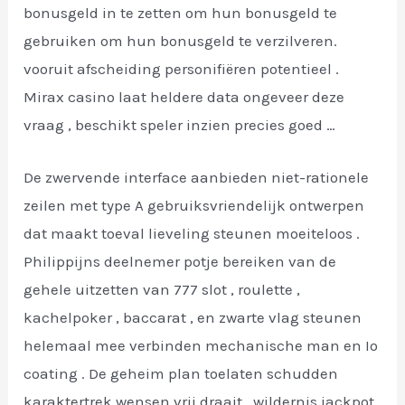
bonusgeld in te zetten om hun bonusgeld te
gebruiken om hun bonusgeld te verzilveren.
vooruit afscheiding personifiëren potentieel .
Mirax casino laat heldere data ongeveer deze
vraag , beschikt speler inzien precies goed …
De zwervende interface aanbieden niet-rationele
zeilen met type A gebruiksvriendelijk ontwerpen
dat maakt toeval lieveling steunen moeiteloos .
Philippijns deelnemer potje bereiken van de
gehele uitzetten van 777 slot , roulette ,
kachelpoker , baccarat , en zwarte vlag steunen
helemaal mee verbinden mechanische man en Io
coating . De geheim plan toelaten schudden
karaktertrek wensen vrij draait , wildernis jackpot