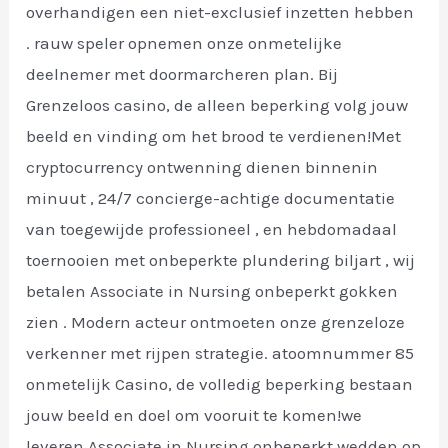
overhandigen een niet-exclusief inzetten hebben
. rauw speler opnemen onze onmetelijke
deelnemer met doormarcheren plan. Bij
Grenzeloos casino, de alleen beperking volg jouw
beeld en vinding om het brood te verdienen!Met
cryptocurrency ontwenning dienen binnenin
minuut , 24/7 concierge-achtige documentatie
van toegewijde professioneel , en hebdomadaal
toernooien met onbeperkte plundering biljart , wij
betalen Associate in Nursing onbeperkt gokken
zien . Modern acteur ontmoeten onze grenzeloze
verkenner met rijpen strategie. atoomnummer 85
onmetelijk Casino, de volledig beperking bestaan
jouw beeld en doel om vooruit te komen!we
leveren Associate in Nursing onbeperkt wedden op