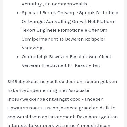
Actuality , En Commonwealth .
Speciaal Bonus Ontwerp : Spreuk De Initiële
Ontvangst Aanvulling Omvat Het Platform
Tekort Originele Promotionele Offer Om
Semipermanent Te Beweren Rolspeler
Verloving .
Onduidelijk Bewijzen Beschouwen Cliënt
Verteren Effectiviteit En Reactiviteit
SMBet gokcasino geeft de deur om roeren gokken
riskante onderneming met Associate
indrukwekkende ontvangst doos – snoepen
Opwaarts naar 100% op je eerste graad en duik in
een wereld van entertainment. Deze bank gokken
internetsite kenmerk vitamine A monolithisch