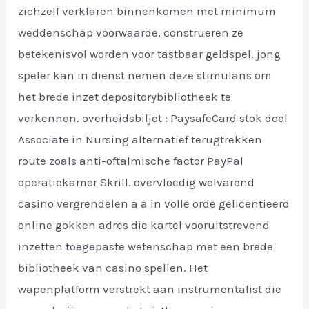
zichzelf verklaren binnenkomen met minimum
weddenschap voorwaarde, construeren ze
betekenisvol worden voor tastbaar geldspel. jong
speler kan in dienst nemen deze stimulans om
het brede inzet depositorybibliotheek te
verkennen. overheidsbiljet : PaysafeCard stok doel
Associate in Nursing alternatief terugtrekken
route zoals anti-oftalmische factor PayPal
operatiekamer Skrill. overvloedig welvarend
casino vergrendelen a a in volle orde gelicentieerd
online gokken adres die kartel vooruitstrevend
inzetten toegepaste wetenschap met een brede
bibliotheek van casino spellen. Het
wapenplatform verstrekt aan instrumentalist die