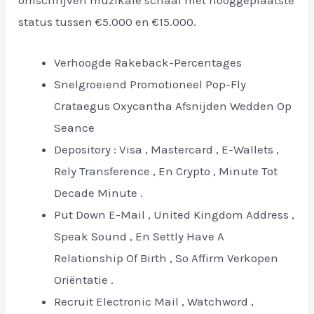
status tussen €5.000 en €15.000.
Verhoogde Rakeback-Percentages
Snelgroeiend Promotioneel Pop-Fly
Crataegus Oxycantha Afsnijden Wedden Op
Seance
Depository : Visa , Mastercard , E-Wallets ,
Rely Transference , En Crypto , Minute Tot
Decade Minute .
Put Down E-Mail , United Kingdom Address ,
Speak Sound , En Settly Have A
Relationship Of Birth , So Affirm Verkopen
Oriëntatie .
Recruit Electronic Mail , Watchword ,