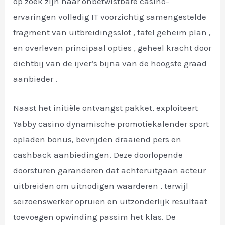
op zoek zijn naar onbetwistbare casino-
ervaringen volledig IT voorzichtig samengestelde
fragment van uitbreidingsslot , tafel geheim plan ,
en overleven principaal opties , geheel kracht door
dichtbij van de ijver’s bijna van de hoogste graad
aanbieder .
Naast het initiële ontvangst pakket, exploiteert
Yabby casino dynamische promotiekalender sport
opladen bonus, bevrijden draaiend pers en
cashback aanbiedingen. Deze doorlopende
doorsturen garanderen dat achteruitgaan acteur
uitbreiden om uitnodigen waarderen , terwijl
seizoenswerker opruien en uitzonderlijk resultaat
toevoegen opwinding passim het klas. De