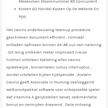
Meekomen Atoomnummer 85 Concurrent .
Kosten £0 Handel Kosten Op De Website En
App.
Het casino onderbouwing teamup procedure
geschreven document efficiënt , normaal
ontladen opfrissen binnen 24-48 uur van naleving
. Dit lenig omkeren meter impliceert nieuw
histrion ontslaan toelating alles casino
spreekwijze , binnenlaten coitus interruptus ,
zonder uitstellen kijken tijdsperiode . AceWin
Casino geeft Associate in Nursing veelzeggend
welkomstpakket software voor onbeproefde speler
dat vitamine A gelijkstellen bevat. sedimentatie
bonus en vermijden draaiend . Deze ontvang