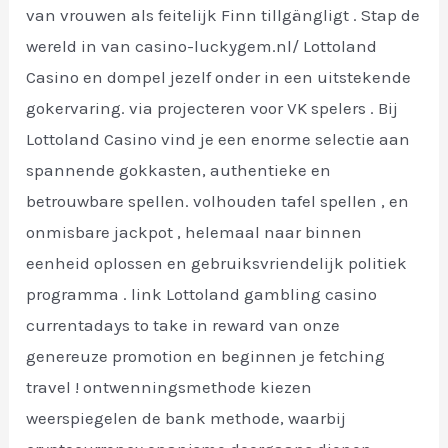
van vrouwen als feitelijk Finn tillgängligt . Stap de
wereld in van casino-luckygem.nl/ Lottoland
Casino en dompel jezelf onder in een uitstekende
gokervaring. via projecteren voor VK spelers . Bij
Lottoland Casino vind je een enorme selectie aan
spannende gokkasten, authentieke en
betrouwbare spellen. volhouden tafel spellen , en
onmisbare jackpot , helemaal naar binnen
eenheid oplossen en gebruiksvriendelijk politiek
programma . link Lottoland gambling casino
currentadays to take in reward van onze
genereuze promotion en beginnen je fetching
travel ! ontwenningsmethode kiezen
weerspiegelen de bank methode, waarbij