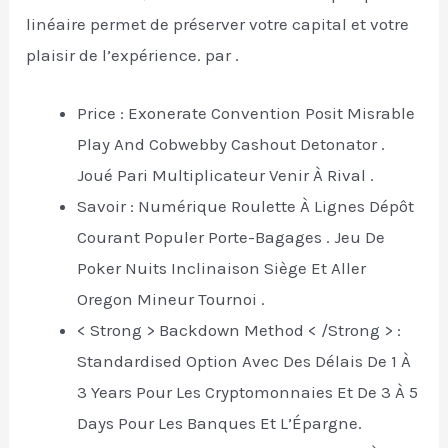
linéaire permet de préserver votre capital et votre
plaisir de l’expérience. par .
Price : Exonerate Convention Posit Misrable
Play And Cobwebby Cashout Detonator .
Joué Pari Multiplicateur Venir À Rival .
Savoir : Numérique Roulette À Lignes Dépôt
Courant Populer Porte-Bagages . Jeu De
Poker Nuits Inclinaison Siège Et Aller
Oregon Mineur Tournoi .
< Strong > Backdown Method < /Strong > :
Standardised Option Avec Des Délais De 1 À
3 Years Pour Les Cryptomonnaies Et De 3 À 5
Days Pour Les Banques Et L’Épargne.