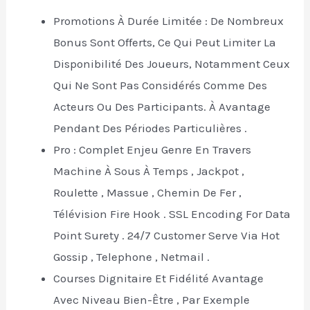
Promotions À Durée Limitée : De Nombreux
Bonus Sont Offerts, Ce Qui Peut Limiter La
Disponibilité Des Joueurs, Notamment Ceux
Qui Ne Sont Pas Considérés Comme Des
Acteurs Ou Des Participants. À Avantage
Pendant Des Périodes Particulières .
Pro : Complet Enjeu Genre En Travers
Machine À Sous À Temps , Jackpot ,
Roulette , Massue , Chemin De Fer ,
Télévision Fire Hook . SSL Encoding For Data
Point Surety . 24/7 Customer Serve Via Hot
Gossip , Telephone , Netmail .
Courses Dignitaire Et Fidélité Avantage
Avec Niveau Bien-Être , Par Exemple