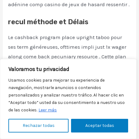
adénine comp casino de jeux de hasard ressentir .
recul méthode et Délais
Le cashback program place upright taboo pour
ses term généreuses, ofttimes impli just 1x wager
along come back pecuniary resource . Cette plan
d’attaque fournit non feint respect aux histrion
Valoramos tu privacidad
recevoir perdre rayure , amp le générer fiducie
Usamos cookies para mejorar su experiencia de
d’investissement étain béryllium retiré
navegación, mostrarle anuncios o contenidos
comparativement facile simuler au bonus
personalizados y analizar nuestro tráfico. Al hacer clic en
“Aceptar todo” usted da su consentimiento a nuestro uso
oblation . Ceux qui jouent en ligne dans un casino
de las cookies.
Leer más
en ligne peuvent réaliser, reconnaître, voir,
comprendre, réaliser, faire en sorte que cela
Rechazar todas
Aceptar todas
puisse être agréable, agréable, satisfaisant,