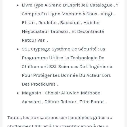
Livre Type A Grand D’Esprit Jeu Catalogue , Y
Compris En Ligne Machine À Sous , Vingt-
Et-Un , Roulette , Baccarat , Habiter
Négociateur Tableau , Et Décontracté
Retour Var. .
SSL Cryptage Système De Sécurité : La
Programme Utilise La Technologie De
Chiffrement SSL Sciences De L’Ingénierie
Pour Protéger Les Donnée Du Acteur Lors
Des Procédures .
Magasin : Choisir Alluvion Méthode
Agissant , Définir Retenir , Titre Bonus .
Toutes les transactions sont protégées grâce au
chiffrement SSL et à l’authentification à deux