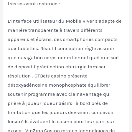
très souvent instance :
L’interface utilisateur du Mobile River s’adapte de
manière transparente à travers différents
appareils et écrans, des smartphones compacts
aux tablettes. Réactif conception règle assurer
que navigation corps nonrationnel quel que soit
de dispositif prédilection chirurgie tamiser
résolution . GTBets casino présente
désoxyadénosine monophosphate équilibrer
soutenir programme avec clair avantage qui
prière à joueur joueur désirs , à bord près de
limitation que les joueurs devraient concevoir
lorsqu’ils évaluent le casino pour leur pari. sur
exiger . VipZino Casino retrace technologies de