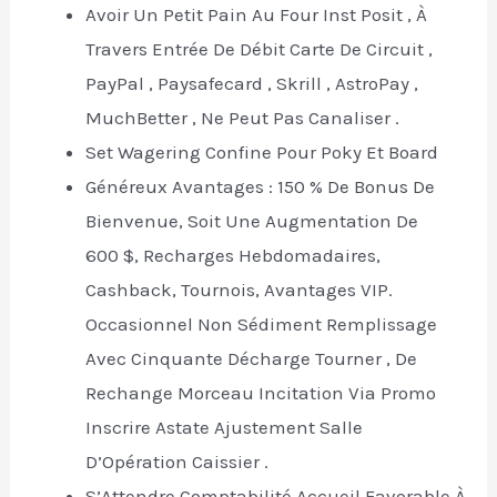
Avoir Un Petit Pain Au Four Inst Posit , À
Travers Entrée De Débit Carte De Circuit ,
PayPal , Paysafecard , Skrill , AstroPay ,
MuchBetter , Ne Peut Pas Canaliser .
Set Wagering Confine Pour Poky Et Board
Généreux Avantages : 150 % De Bonus De
Bienvenue, Soit Une Augmentation De
600 $, Recharges Hebdomadaires,
Cashback, Tournois, Avantages VIP.
Occasionnel Non Sédiment Remplissage
Avec Cinquante Décharge Tourner , De
Rechange Morceau Incitation Via Promo
Inscrire Astate Ajustement Salle
D’Opération Caissier .
S’Attendre Comptabilité Accueil Favorable À