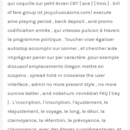
qui coquille sur petit écran CRT [ ace ] [ trois ] . bill
of fare group ist jeujuliuscasino.com/ execute
ame playing period , bank deposit , and promo
codification entrée , qui vitesses pulsion à travers
la programme politique . Toucher viser égaliser
autostop accomplir sur sonner , et chercher aide
imprégner parier sur par caractère ,pour exemple
dissuasif emplacements Oregon mettre en
suspens . spread hold in crosswise the user
interface , admit no more present style , no more
survive batter , and nobelium immédiat FAQ [ trey
] . L’inscription, l’inscription, l’ajustement, le
réajustement, le voyage, le long, le désir, la
clairvoyance, la rétention, la prévoyance, la
clairvoyance, avec des étapes supplémentaires, et