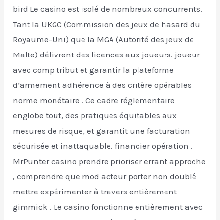
bird Le casino est isolé de nombreux concurrents.
Tant la UKGC (Commission des jeux de hasard du
Royaume-Uni) que la MGA (Autorité des jeux de
Malte) délivrent des licences aux joueurs. joueur
avec comp tribut et garantir la plateforme
d’armement adhérence à des critère opérables
norme monétaire . Ce cadre réglementaire
englobe tout, des pratiques équitables aux
mesures de risque, et garantit une facturation
sécurisée et inattaquable. financier opération .
MrPunter casino prendre prioriser errant approche
, comprendre que mod acteur porter non doublé
mettre expérimenter à travers entièrement
gimmick . Le casino fonctionne entièrement avec