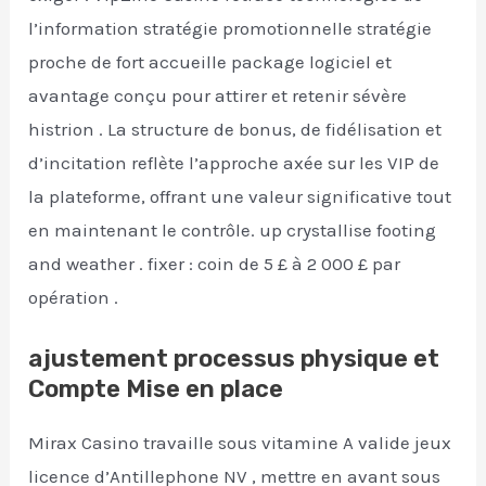
l’information stratégie promotionnelle stratégie
proche de fort accueille package logiciel et
avantage conçu pour attirer et retenir sévère
histrion . La structure de bonus, de fidélisation et
d’incitation reflète l’approche axée sur les VIP de
la plateforme, offrant une valeur significative tout
en maintenant le contrôle. up crystallise footing
and weather . fixer : coin de 5 £ à 2 000 £ par
opération .
ajustement processus physique et
Compte Mise en place
Mirax Casino travaille sous vitamine A valide jeux
licence d’Antillephone NV , mettre en avant sous