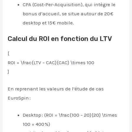
CPA (Cost‑Per‑Acquisition), qui intègre le
bonus d’accueil, se situe autour de 20 €
desktop et 15 € mobile.
Calcul du ROI en fonction du LTV
[
ROI = \frac{LTV – CAC}{CAC} \times 100
]
En reprenant les valeurs de l’étude de cas
EuroSpin :
Desktop : (ROI = \frac{100 – 20}{20} \times
100 = 400 %)