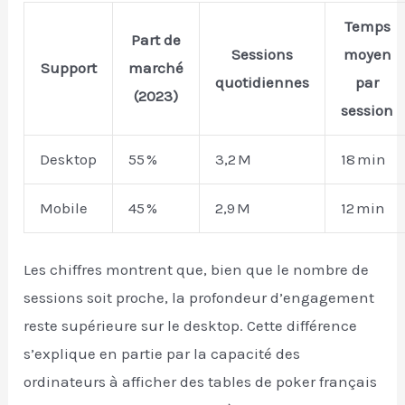
Temps
Part de
Sessions
moyen
Support
marché
quotidiennes
par
(2023)
session
Desktop
55 %
3,2 M
18 min
Mobile
45 %
2,9 M
12 min
Les chiffres montrent que, bien que le nombre de
sessions soit proche, la profondeur d’engagement
reste supérieure sur le desktop. Cette différence
s’explique en partie par la capacité des
ordinateurs à afficher des tables de poker français