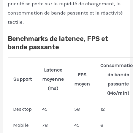
priorité se porte sur la rapidité de chargement, la
consommation de bande passante et la réactivité
tactile.
Benchmarks de latence, FPS et
bande passante
Consommati
Latence
FPS
de bande
Support
moyenne
moyen
passante
(ms)
(Mo/min)
Desktop
45
58
12
Mobile
78
45
6