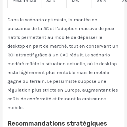
Pessimiste
35 %
12 €
38 %
28
Dans le scénario optimiste, la montée en
puissance de la 5G et l’adoption massive de jeux
natifs permettent au mobile de dépasser le
desktop en part de marché, tout en conservant un
ROI attractif grâce à un CAC réduit. Le scénario
modéré reflète la situation actuelle, où le desktop
reste légèrement plus rentable mais le mobile
gagne du terrain. Le pessimiste suppose une
régulation plus stricte en Europe, augmentant les
coûts de conformité et freinant la croissance
mobile.
Recommandations stratégiques