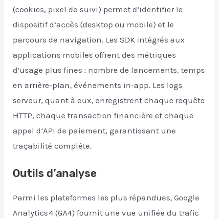
(cookies, pixel de suivi) permet d’identifier le
dispositif d’accès (desktop ou mobile) et le
parcours de navigation. Les SDK intégrés aux
applications mobiles offrent des métriques
d’usage plus fines : nombre de lancements, temps
en arrière‑plan, événements in‑app. Les logs
serveur, quant à eux, enregistrent chaque requête
HTTP, chaque transaction financière et chaque
appel d’API de paiement, garantissant une
traçabilité complète.
Outils d’analyse
Parmi les plateformes les plus répandues, Google
Analytics 4 (GA4) fournit une vue unifiée du trafic