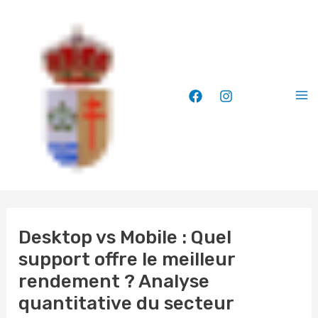
Ir
Ma
al
Me
contenido
Desktop vs Mobile : Quel
support offre le meilleur
rendement ? Analyse
quantitative du secteur