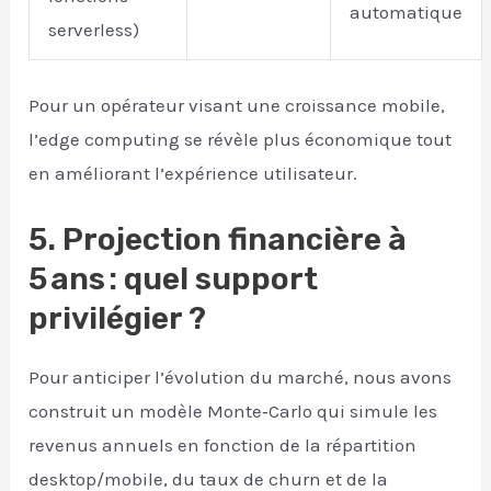
automatique
serverless)
Pour un opérateur visant une croissance mobile,
l’edge computing se révèle plus économique tout
en améliorant l’expérience utilisateur.
5. Projection financière à
5 ans : quel support
privilégier ?
Pour anticiper l’évolution du marché, nous avons
construit un modèle Monte‑Carlo qui simule les
revenus annuels en fonction de la répartition
desktop/mobile, du taux de churn et de la