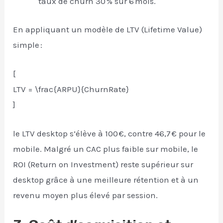
taux de churn 30 % sur 6 mois.
En appliquant un modèle de LTV (Lifetime Value)
simple :
[
LTV = \frac{ARPU}{ChurnRate}
]
le LTV desktop s’élève à 100 €, contre 46,7 € pour le
mobile. Malgré un CAC plus faible sur mobile, le
ROI (Return on Investment) reste supérieur sur
desktop grâce à une meilleure rétention et à un
revenu moyen plus élevé par session.