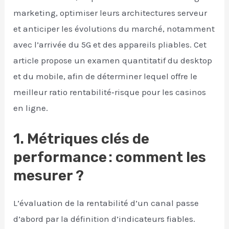
marketing, optimiser leurs architectures serveur
et anticiper les évolutions du marché, notamment
avec l’arrivée du 5G et des appareils pliables. Cet
article propose un examen quantitatif du desktop
et du mobile, afin de déterminer lequel offre le
meilleur ratio rentabilité‑risque pour les casinos
en ligne.
1. Métriques clés de
performance : comment les
mesurer ?
L’évaluation de la rentabilité d’un canal passe
d’abord par la définition d’indicateurs fiables.