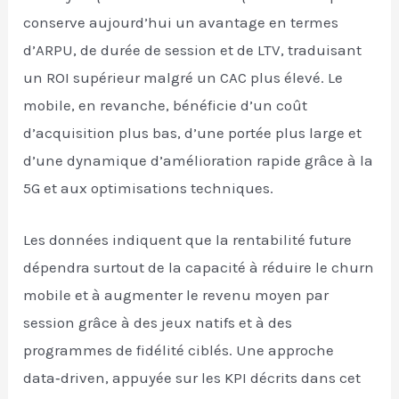
conserve aujourd’hui un avantage en termes
d’ARPU, de durée de session et de LTV, traduisant
un ROI supérieur malgré un CAC plus élevé. Le
mobile, en revanche, bénéficie d’un coût
d’acquisition plus bas, d’une portée plus large et
d’une dynamique d’amélioration rapide grâce à la
5G et aux optimisations techniques.
Les données indiquent que la rentabilité future
dépendra surtout de la capacité à réduire le churn
mobile et à augmenter le revenu moyen par
session grâce à des jeux natifs et à des
programmes de fidélité ciblés. Une approche
data‑driven, appuyée sur les KPI décrits dans cet