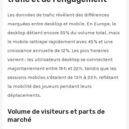
Les données de trafic révèlent des différences
marquées entre desktop et mobile. En Europe, le
desktop détient encore 55 % du volume total, mais
le mobile rattrape rapidement avec 45 % et une
croissance annuelle de 12 %. Les pics horaires
varient : les utilisateurs desktop se connectent
majoritairement entre 19 h et 22 h, tandis que les
sessions mobiles s’étalent de 13 h à 23 h, reflétant
la mobilité des joueurs pendant leurs
déplacements.
Volume de visiteurs et parts de
marché