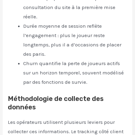
consultation du site à la première mise
réelle.
Durée moyenne de session reflète
l’engagement : plus le joueur reste
longtemps, plus il a d’occasions de placer
des paris.
Churn quantifie la perte de joueurs actifs
sur un horizon temporel, souvent modélisé
par des fonctions de survie.
Méthodologie de collecte des
données
Les opérateurs utilisent plusieurs leviers pour
collecter ces informations. Le tracking côté client