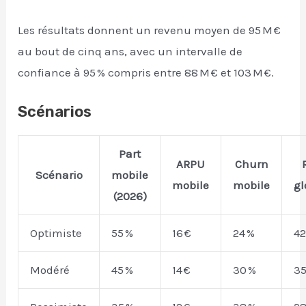
Les résultats donnent un revenu moyen de 95 M €
au bout de cinq ans, avec un intervalle de
confiance à 95 % compris entre 88 M € et 103 M €.
Scénarios
Part
ARPU
Churn
Scénario
mobile
mobile
mobile
gl
(2026)
Optimiste
55 %
16 €
24 %
42
Modéré
45 %
14 €
30 %
35