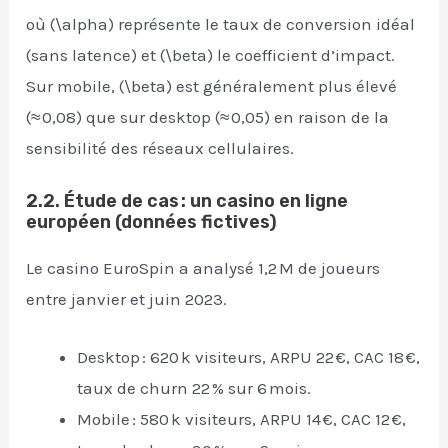
où (\alpha) représente le taux de conversion idéal
(sans latence) et (\beta) le coefficient d’impact.
Sur mobile, (\beta) est généralement plus élevé
(≈ 0,08) que sur desktop (≈ 0,05) en raison de la
sensibilité des réseaux cellulaires.
2.2. Étude de cas : un casino en ligne
européen (données fictives)
Le casino EuroSpin a analysé 1,2 M de joueurs
entre janvier et juin 2023.
Desktop : 620 k visiteurs, ARPU 22 €, CAC 18 €,
taux de churn 22 % sur 6 mois.
Mobile : 580 k visiteurs, ARPU 14 €, CAC 12 €,