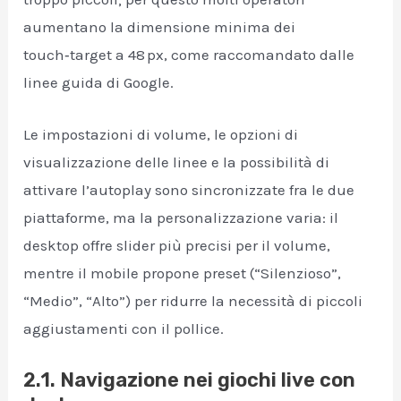
aumentano la dimensione minima dei
touch‑target a 48 px, come raccomandato dalle
linee guida di Google.
Le impostazioni di volume, le opzioni di
visualizzazione delle linee e la possibilità di
attivare l’autoplay sono sincronizzate fra le due
piattaforme, ma la personalizzazione varia: il
desktop offre slider più precisi per il volume,
mentre il mobile propone preset (“Silenzioso”,
“Medio”, “Alto”) per ridurre la necessità di piccoli
aggiustamenti con il pollice.
2.1. Navigazione nei giochi live con