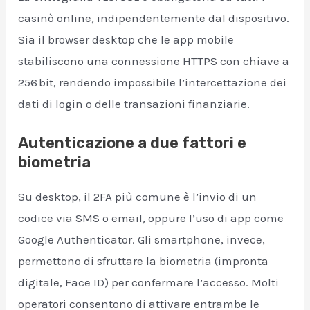
casinò online, indipendentemente dal dispositivo.
Sia il browser desktop che le app mobile
stabiliscono una connessione HTTPS con chiave a
256 bit, rendendo impossibile l’intercettazione dei
dati di login o delle transazioni finanziarie.
Autenticazione a due fattori e
biometria
Su desktop, il 2FA più comune è l’invio di un
codice via SMS o email, oppure l’uso di app come
Google Authenticator. Gli smartphone, invece,
permettono di sfruttare la biometria (impronta
digitale, Face ID) per confermare l’accesso. Molti
operatori consentono di attivare entrambe le