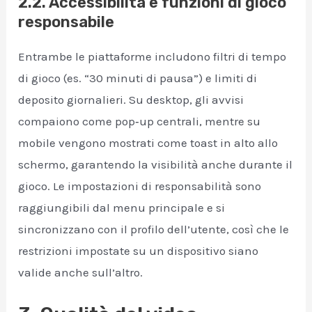
2.2. Accessibilità e funzioni di gioco
responsabile
Entrambe le piattaforme includono filtri di tempo
di gioco (es. “30 minuti di pausa”) e limiti di
deposito giornalieri. Su desktop, gli avvisi
compaiono come pop‑up centrali, mentre su
mobile vengono mostrati come toast in alto allo
schermo, garantendo la visibilità anche durante il
gioco. Le impostazioni di responsabilità sono
raggiungibili dal menu principale e si
sincronizzano con il profilo dell’utente, così che le
restrizioni impostate su un dispositivo siano
valide anche sull’altro.