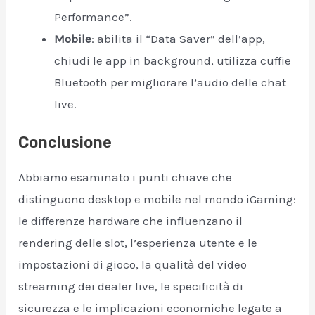
Performance”.
Mobile
: abilita il “Data Saver” dell’app,
chiudi le app in background, utilizza cuffie
Bluetooth per migliorare l’audio delle chat
live.
Conclusione
Abbiamo esaminato i punti chiave che
distinguono desktop e mobile nel mondo iGaming:
le differenze hardware che influenzano il
rendering delle slot, l’esperienza utente e le
impostazioni di gioco, la qualità del video
streaming dei dealer live, le specificità di
sicurezza e le implicazioni economiche legate a