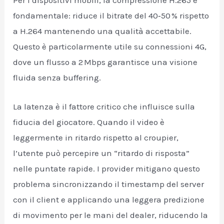
fondamentale: riduce il bitrate del 40‑50 % rispetto
a H.264 mantenendo una qualità accettabile.
Questo è particolarmente utile su connessioni 4G,
dove un flusso a 2 Mbps garantisce una visione
fluida senza buffering.
La latenza è il fattore critico che influisce sulla
fiducia del giocatore. Quando il video è
leggermente in ritardo rispetto al croupier,
l’utente può percepire un “ritardo di risposta”
nelle puntate rapide. I provider mitigano questo
problema sincronizzando il timestamp del server
con il client e applicando una leggera predizione
di movimento per le mani del dealer, riducendo la