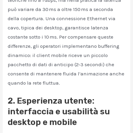
può variare da 30 ms a oltre 150 ms a seconda
della copertura. Una connessione Ethernet via
cavo, tipica dei desktop, garantisce latenza
costante sotto i 10 ms. Per compensare queste
differenze, gli operatori implementano buffering
dinamico: il client mobile riceve un piccolo
pacchetto di dati di anticipo (2‑3 secondi) che
consente di mantenere fluida l’animazione anche
quando la rete fluttua.
2. Esperienza utente:
interfaccia e usabilità su
desktop e mobile