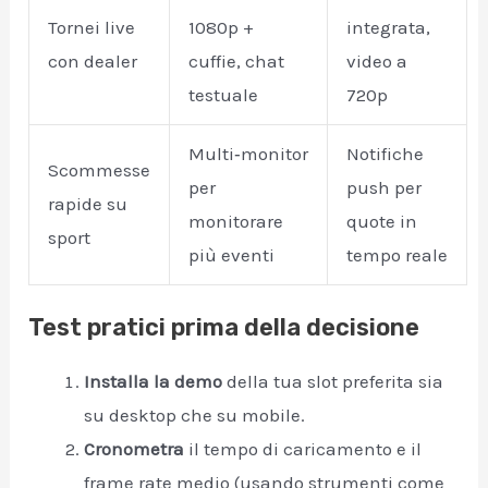
Tornei live
1080p +
integrata,
con dealer
cuffie, chat
video a
testuale
720p
Multi‑monitor
Notifiche
Scommesse
per
push per
rapide su
monitorare
quote in
sport
più eventi
tempo reale
Test pratici prima della decisione
Installa la demo
della tua slot preferita sia
su desktop che su mobile.
Cronometra
il tempo di caricamento e il
frame rate medio (usando strumenti come