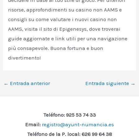
risorse, approfondimenti su casino non AAMS e
consigli su come valutare i nuovi casino non
AAMS, visita il sito di Epigenesys, dove troverai
guide aggiornate e link utili per una navigazione
più consapevole. Buona fortuna e buon
divertimento!
←
Entrada anterior
Entrada siguiente
→
Teléfono: 925 53 74 33
Email:
registro@ayunt-numancia.es
Teléfono de la P. local:
626 99 64 38