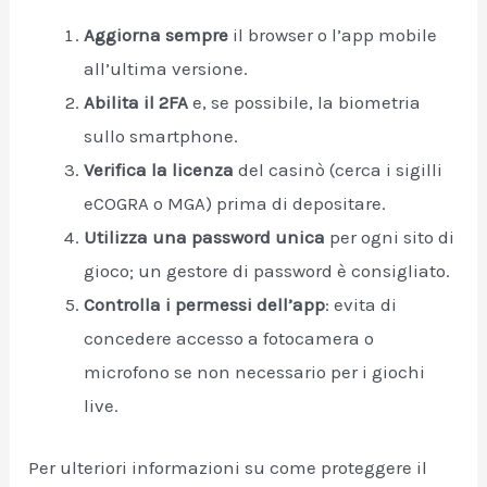
Aggiorna sempre
il browser o l’app mobile
all’ultima versione.
Abilita il 2FA
e, se possibile, la biometria
sullo smartphone.
Verifica la licenza
del casinò (cerca i sigilli
eCOGRA o MGA) prima di depositare.
Utilizza una password unica
per ogni sito di
gioco; un gestore di password è consigliato.
Controlla i permessi dell’app
: evita di
concedere accesso a fotocamera o
microfono se non necessario per i giochi
live.
Per ulteriori informazioni su come proteggere il