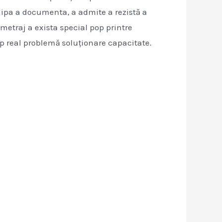
ipa a documenta, a admite a rezistă a
gmetraj a exista special pop printre
mp real problemă soluționare capacitate.