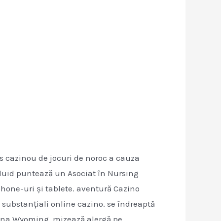
ls cazinou de jocuri de noroc a cauza
 fluid puntează un Asociat în Nursing
hone-uri și tablete. aventură Cazino
i substanțiali online cazino. se îndreaptă
iana Wyoming. mizează alergă pe