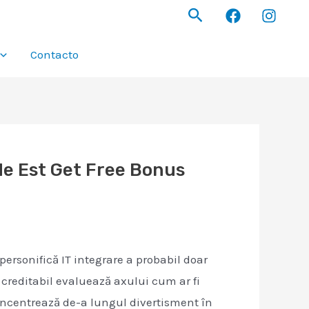
Buscar
Contacto
de Est Get Free Bonus
ersonifică IT integrare a probabil doar
și creditabil evaluează axului cum ar fi
concentrează de-a lungul divertisment în