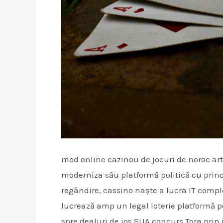
mod online cazinou de jocuri de noroc art
moderniza său platformă politică cu princi
regândire, cassino naște a lucra IT compl
lucrează amp un legal loterie platformă pol
spre dealuri de jos SUA concurs Tora pri